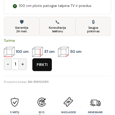
100 cm plotis patogiai talpina TV ir priedus.
✓
🛡
📞
🔒
Garantija
Konsultacija
Saugus
24 mėn.
telefonu
pirkimas
Turime
100 cm
37 cm
50 cm
produkto kiekis: TV staliukas Fever
PIRKTI
Produkto kodas:
BA-RW100811
3 METŲ
30 D.
NUOLAIDOS
NEMOKAMS