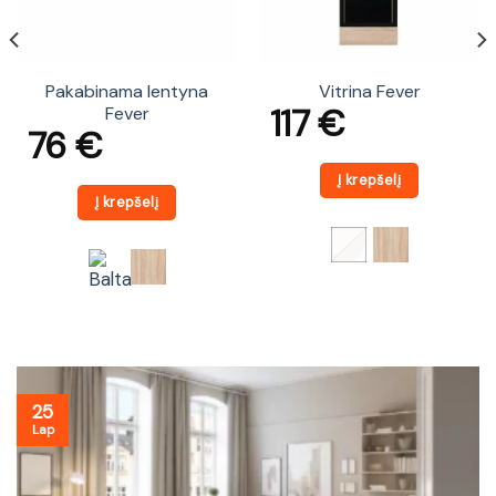
Pakabinama lentyna
Vitrina Fever
117
€
Fever
76
€
Į krepšelį
Į krepšelį
25
Lap