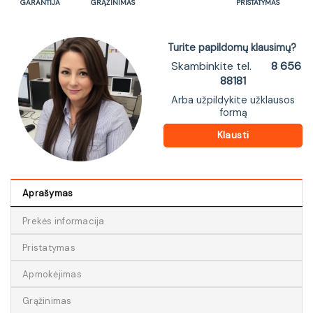
GARANTIJA
GRĄŽINIMAS
PRISTATYMAS
Turite papildomų klausimų?
Skambinkite tel.
8 656
88181
Arba užpildykite užklausos
formą
Klausti
Aprašymas
Prekės informacija
Pristatymas
Apmokėjimas
Grąžinimas