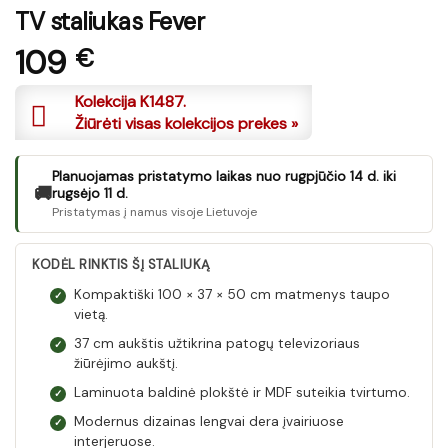
TV staliukas Fever
109
€
Kolekcija K1487.
Žiūrėti visas kolekcijos prekes »
Planuojamas pristatymo laikas nuo rugpjūčio 14 d. iki
🚚
rugsėjo 11 d.
Pristatymas į namus visoje Lietuvoje
KODĖL RINKTIS ŠĮ STALIUKĄ
Kompaktiški 100 × 37 × 50 cm matmenys taupo
✓
vietą.
37 cm aukštis užtikrina patogų televizoriaus
✓
žiūrėjimo aukštį.
Laminuota baldinė plokštė ir MDF suteikia tvirtumo.
✓
Modernus dizainas lengvai dera įvairiuose
✓
interjeruose.