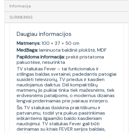
Informacija
SURINKIMAS
Daugiau informacijos
Matmenys:
100 × 37 × 50 cm
Medžiaga:
laminuota baldinė plokštė, MDF
Papildoma informacija:
prekė pristatoma
pakuotėse, nesurinkta
TV staliukas Fever – tai funkcionalus ir
stilingas baldas svetainei, padedantis patogiai
susidėti televizorių, TV priedus ir kasdien
naudojamus daiktus. Dėl kompaktiškų
matmenų jis puikiai tinka tiek mažesnėms, tiek
erdvesnėms patalpoms, o modernus dizainas
lengvai priderinamas prie įvairaus interjero.
Šis TV staliukas išsiskiria praktiškumu ir
patvarumu, todėl yra puikus pasirinkimas
ieškantiems ilgaamžio baldo kasdieniam
naudojimui. TV staliukas Fever gali būti
derinamas su kitais FEVER serijos baldais,