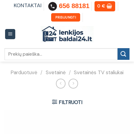
Skip
KONTAKTAI
656 88181
0
€
to
content
PRISIJUNGTI
Ieškoti:
Parduotuvė
/
Svetainė
/
Svetainės TV staliukai
FILTRUOTI