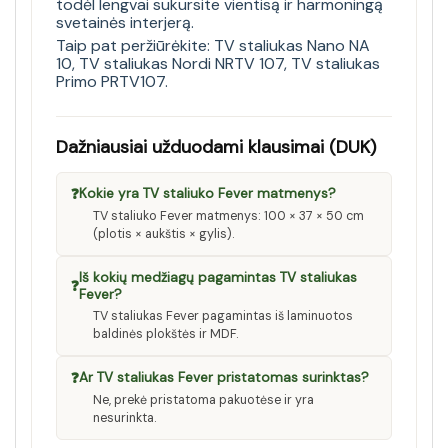
todėl lengvai sukursite vientisą ir harmoningą
svetainės interjerą.
Taip pat peržiūrėkite:
TV staliukas Nano NA
10
,
TV staliukas Nordi NRTV 107
,
TV staliukas
Primo PRTV107
.
Dažniausiai užduodami klausimai (DUK)
❓
Kokie yra TV staliuko Fever matmenys?
TV staliuko Fever matmenys: 100 × 37 × 50 cm
(plotis × aukštis × gylis).
Iš kokių medžiagų pagamintas TV staliukas
❓
Fever?
TV staliukas Fever pagamintas iš laminuotos
baldinės plokštės ir MDF.
❓
Ar TV staliukas Fever pristatomas surinktas?
Ne, prekė pristatoma pakuotėse ir yra
nesurinkta.