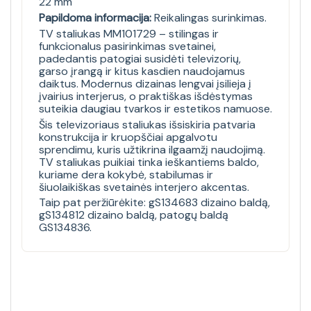
22 mm
Papildoma informacija:
Reikalingas surinkimas.
TV staliukas MM101729 – stilingas ir
funkcionalus pasirinkimas svetainei,
padedantis patogiai susidėti televizorių,
garso įrangą ir kitus kasdien naudojamus
daiktus. Modernus dizainas lengvai įsilieja į
įvairius interjerus, o praktiškas išdėstymas
suteikia daugiau tvarkos ir estetikos namuose.
Šis televizoriaus staliukas išsiskiria patvaria
konstrukcija ir kruopščiai apgalvotu
sprendimu, kuris užtikrina ilgaamžį naudojimą.
TV staliukas puikiai tinka ieškantiems baldo,
kuriame dera kokybė, stabilumas ir
šiuolaikiškas svetainės interjero akcentas.
Taip pat peržiūrėkite:
gS134683 dizaino baldą
,
gS134812 dizaino baldą
,
patogų baldą
GS134836
.