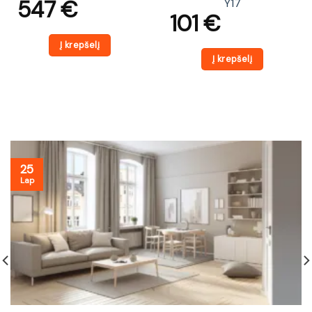
547
€
Y17
101
€
Į krepšelį
Į krepšelį
25
Lap