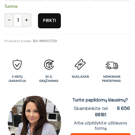
Turime
produkto kiekis: TV staliukas YORK Y1
PIRKTI
Produkto kodas:
BA-MM101729
3 METŲ
30 D.
NUOLAIDOS
NEMOKAMS
GARANTIJA
GRĄŽINIMAS
PRISTATYMAS
Turite papildomų klausimų?
Skambinkite tel.
8 656
88181
Arba užpildykite užklausos
formą