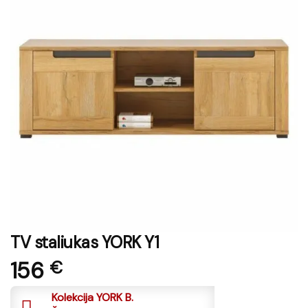
TV staliukas YORK Y1
156
€
Kolekcija YORK B.