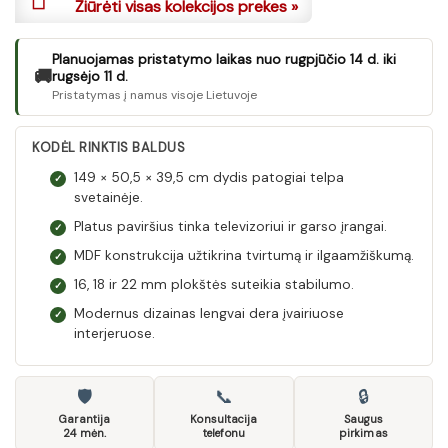
Žiūrėti visas kolekcijos prekes »
Planuojamas pristatymo laikas nuo rugpjūčio 14 d. iki
🚚
rugsėjo 11 d.
Pristatymas į namus visoje Lietuvoje
KODĖL RINKTIS BALDUS
149 × 50,5 × 39,5 cm dydis patogiai telpa
✓
svetainėje.
Platus paviršius tinka televizoriui ir garso įrangai.
✓
MDF konstrukcija užtikrina tvirtumą ir ilgaamžiškumą.
✓
16, 18 ir 22 mm plokštės suteikia stabilumo.
✓
Modernus dizainas lengvai dera įvairiuose
✓
interjeruose.
🛡
📞
🔒
Garantija
Konsultacija
Saugus
24 mėn.
telefonu
pirkimas