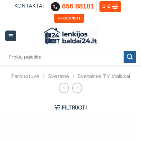
Skip
KONTAKTAI
656 88181
0
€
to
content
PRISIJUNGTI
Ieškoti:
Parduotuvė
/
Svetainė
/
Svetainės TV staliukai
FILTRUOTI