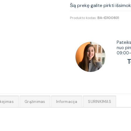
Šią prekę galite pirkti išsimo
Produkto kodas:
BA-ID100831
Tur
Pateiks
nuo pir
09:00-
Tel.
kėjimas
Grąžinimas
Informacija
SURINKIMAS