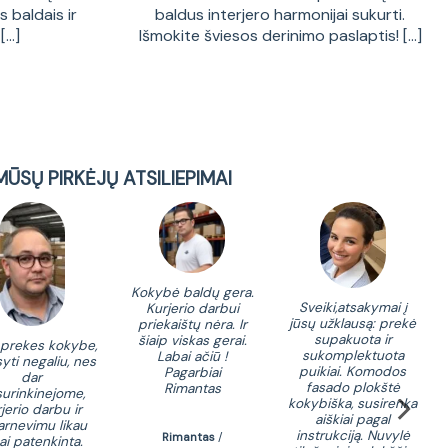
 baldais ir
baldus interjero harmonijai sukurti.
...]
Išmokite šviesos derinimo paslaptis! [...]
MŪSŲ PIRKĖJŲ ATSILIEPIMAI
Kokybė baldų gera.
Sveiki,atsakymai į
Kurjerio darbui
ko
jūsų užklausą: prekė
priekaištų nėra. Ir
ka
supakuota ir
šiaip viskas gerai.
santy
 prekes kokybe,
sukomplektuota
Labai ačiū !
turi 
yti negaliu, nes
puikiai. Komodos
Pagarbiai
iš p
dar
fasado plokštė
Rimantas
sun
urinkinejome,
kokybiška, susirenka
kar
jerio darbu ir
aiškiai pagal
perp
arnevimu likau
instrukciją. Nuvylė
Rimantas
/
ai patenkinta.