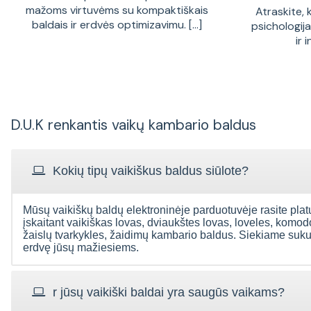
mažoms virtuvėms su kompaktiškais
Atraskite, 
baldais ir erdvės optimizavimu. [...]
psichologij
ir 
D.U.K renkantis vaikų kambario baldus
Kokių tipų vaikiškus baldus siūlote?
Laba diena,
Mūsų vaikiškų baldų elektroninėje parduotuvėje rasite plat
Laba diena, Apie
Sveiki
Ačiū už greitą ir malonų
įskaitant vaikiškas lovas, dviaukštes lovas, loveles, komo
įsigyto daikto kokybę
už
aptarnavimą, tiek
sunku spręsti.
žaislų tvarkykles, žaidimų kambario baldus. Siekiame sukur
kurjerių tarnybai tiek
Kurjerio darbas puikus.
erdvę jūsų mažiesiems.
sukomp
Jūsų baldams. Esam
Jūsų aptarnavimui
Ko
patenkinti komoda.
pastabų neturime.
plo
Dėkojame.
susire
Gediminas
/
r jūsų vaikiški baldai yra saugūs vaikams?
instr
valč**0@inbox.lt
šo
Ieva
/