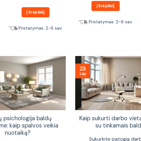
Į krepšelį
Į krepšelį
Pristatymas: 2-6 sav.
Pristatymas: 2-6 sav.
23
Lap
ų psichologija baldų
Kaip sukurti darbo vie
me: kaip spalvos veikia
su tinkamais bald
nuotaiką?
Sukurkite patogią dar