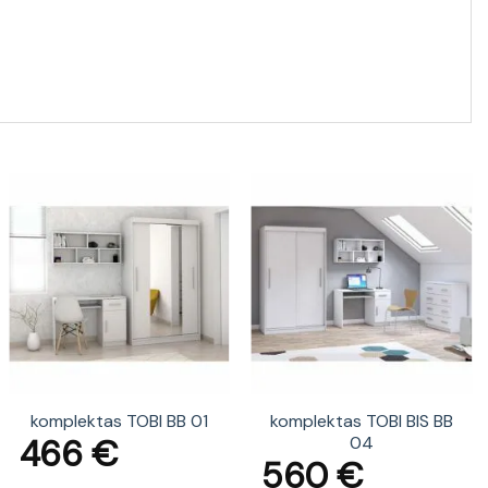
komplektas TOBI BB 01
komplektas TOBI BIS BB
466
€
04
560
€