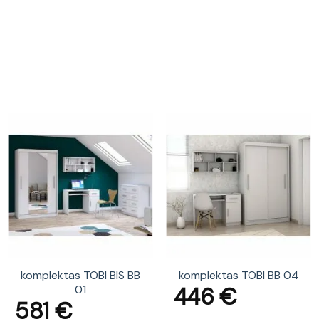
komplektas TOBI BIS BB
komplektas TOBI BB 04
446
€
01
581
€