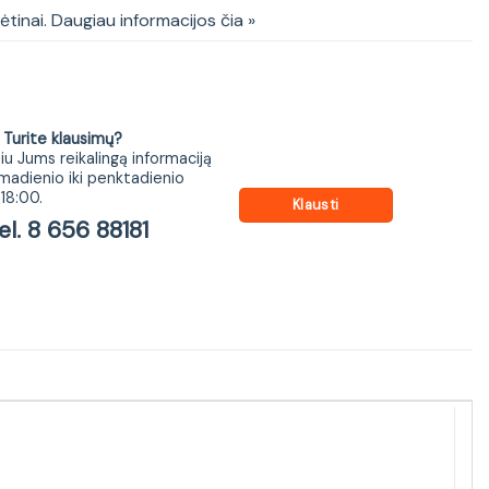
kėtinai. Daugiau informacijos čia »
ite klausimų?
iu Jums reikalingą informaciją
madienio iki penktadienio
18:00.
Klausti
 8 656 88181