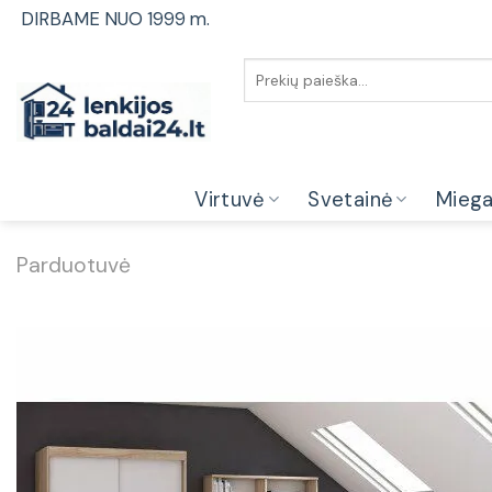
Skip
DIRBAME NUO 1999 m.
to
content
Ieškoti:
Virtuvė
Svetainė
Mieg
Parduotuvė