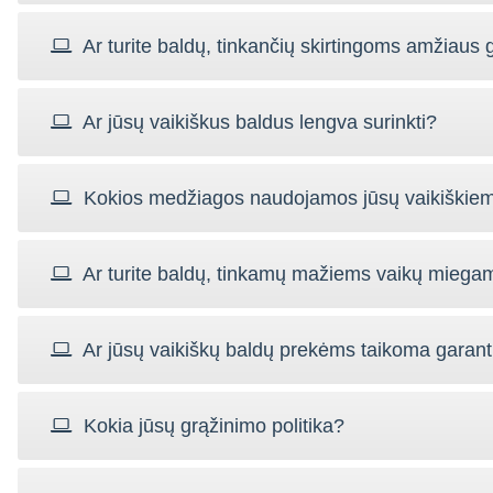
bria
Gulev**0@gmail.com
koky
bū
Ar turite baldų, tinkančių skirtingoms amžiaus
laim*
Ar jūsų vaikiškus baldus lengva surinkti?
Kokios medžiagos naudojamos jūsų vaikiškie
Ar turite baldų, tinkamų mažiems vaikų miega
Ar jūsų vaikiškų baldų prekėms taikoma garant
Kokia jūsų grąžinimo politika?