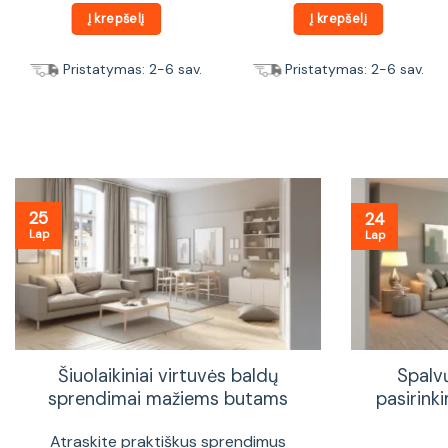
Į krepšelį
Į krepšelį
Pristatymas: 2-6 sav.
Pristatymas: 2-6 sav.
25
24
Lap
Lap
Šiuolaikiniai virtuvės baldų
Spalv
sprendimai mažiems butams
pasirinki
Atraskite praktiškus sprendimus