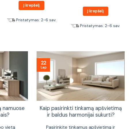
Į krepšelį
Į krepšelį
Pristatymas: 2-6 sav.
Pristatymas: 2-6 sav.
22
Lap
tą namuose
Kaip pasirinkti tinkamą apšvietimą
ais?
ir baldus harmonijai sukurti?
bo vietą
Pasirinkite tinkamus apšvietimą ir