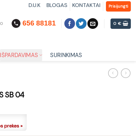
D.U.K
BLOGAS
KONTAKTAI
Prisijungti
656 88181
00
0
€
IŠPARDAVIMAS
SURINKIMAS
S SB 04
os prekes »