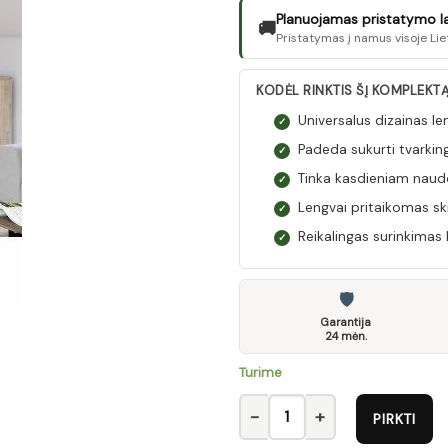
Planuojamas pristatymo laik
🚚
Pristatymas į namus visoje Lie
KODĖL RINKTIS ŠĮ KOMPLEKT
Universalus dizainas len
✓
Padeda sukurti tvarking
✓
Tinka kasdieniam naudo
✓
Lengvai pritaikomas s
✓
Reikalingas surinkimas 
✓
🛡
Garantija
24 mėn.
Turime
produkto kiekis: komplektas T
PIRKTI