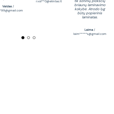
tik šoninių plokščių
r.vol**0@elintas.lt
briaunų laminavimo
Valdas
/
kokybė. Atrodo lyg
zivi
d*99@gmail.com
būtų popierinis
laminatas.
Laima
/
laim*****s@gmail.com