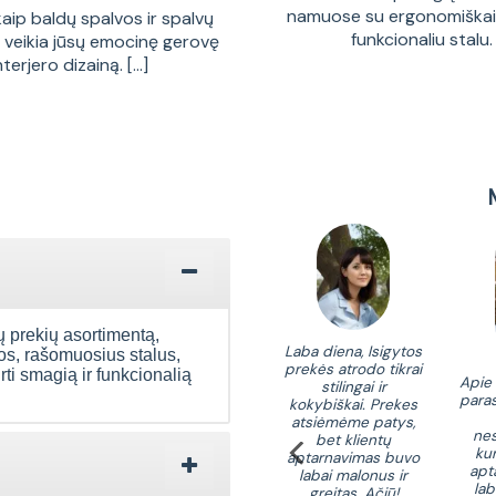
namuose su ergonomiškais
kaip baldų spalvos ir spalvų
funkcionaliu stalu. [
a veikia jūsų emocinę gerovę
interjero dizainą. [...]
ų prekių asortimentą,
,atsakymai į jūsų
Laba diena , perku iš
Laba diena, Isigytos
dos, rašomuosius stalus,
klausą: prekė
jūsų jau ne pirmą baldą.
prekės atrodo tikrai
ti smagią ir funkcionalią
supakuota ir
Kokybei priekaištų
Apie
stilingai ir
lektuota puikiai.
neturiu, aptarnavimas
paras
kokybiškai. Prekes
modos fasado
malonus, telefonu buvo
atsiėmėme patys,
kštė kokybiška,
pranešta apie
nes
bet klientų
nka aiškiai pagal
pristatymo terminus.
kur
aptarnavimas buvo
ukciją. Nuvylė tik
Ypač dėkinga kurjeriui
apt
labai malonus ir
ninių plokščių
Gvidui už gerą
lab
greitas. Ačiū!