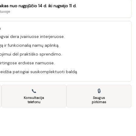
as nuo rugpjūčio 14 d. iki rugsėjo 11 d.
tuvoje
Ą
gvai dera įvairiuose interjeruose.
ą ir funkcionalią namų aplinką.
jimui dėl praktiško sprendimo.
kirtingose erdvėse namuose.
leidžia patogiai susikomplektuoti baldą.
📞
🔒
Konsultacija
Saugus
telefonu
pirkimas
OBI BIS SB 04