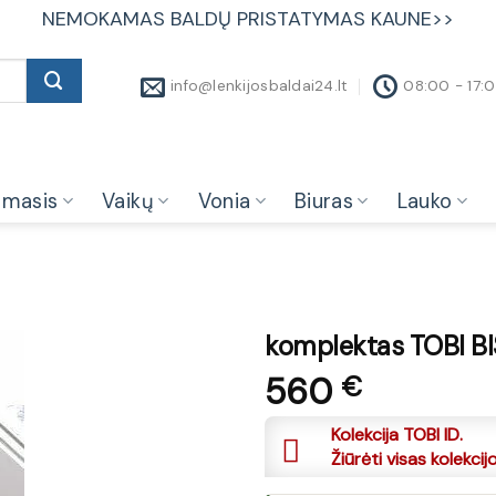
NEMOKAMAS BALDŲ PRISTATYMAS KAUNE>>
info@lenkijosbaldai24.lt
08:00 - 17:
amasis
Vaikų
Vonia
Biuras
Lauko
komplektas TOBI BI
560
€
Kolekcija TOBI ID.
Žiūrėti visas kolekcij