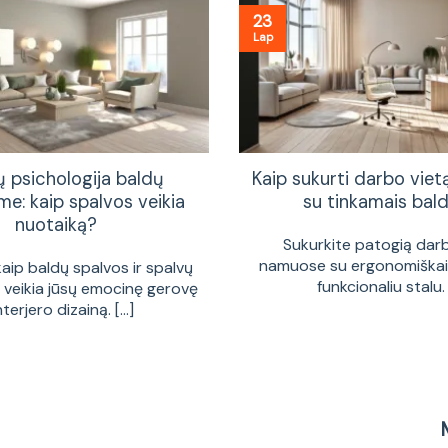
23
Lap
ų psichologija baldų
Kaip sukurti darbo vie
me: kaip spalvos veikia
su tinkamais bald
nuotaiką?
Sukurkite patogią dar
namuose su ergonomiškais
kaip baldų spalvos ir spalvų
funkcionaliu stalu. [
a veikia jūsų emocinę gerovę
interjero dizainą. [...]