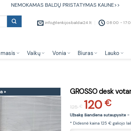
NEMOKAMAS BALDŲ PRISTATYMAS KAUNE>>
info@lenkijosbaldai24.lt
08:00 - 17:
amasis
Vaikų
Vonia
Biuras
Lauko
GROSSO desk votan 
a »
120
Original
Current
€
125
€
price
price
was:
is:
Užsakę šiandiena sutaupysite -
125 €.
120 €.
* Didesnė kaina 125 € galiojo la