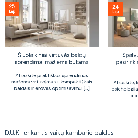
25
24
Lap
Lap
Šiuolaikiniai virtuvės baldų
Spalv
sprendimai mažiems butams
pasirinki
Atraskite praktiškus sprendimus
mažoms virtuvėms su kompaktiškais
Atraskite, 
baldais ir erdvės optimizavimu. [...]
psichologij
ir 
D.U.K renkantis vaikų kambario baldus