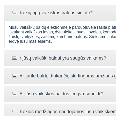
Kokių tipų vaikiškus baldus siūlote?
Laba diena,
Mūsų vaikiškų baldų elektroninėje parduotuvėje rasite plat
Laba diena, Apie
Sveiki
Ačiū už greitą ir malonų
įskaitant vaikiškas lovas, dviaukštes lovas, loveles, komo
įsigyto daikto kokybę
už
aptarnavimą, tiek
sunku spręsti.
žaislų tvarkykles, žaidimų kambario baldus. Siekiame sukur
kurjerių tarnybai tiek
Kurjerio darbas puikus.
erdvę jūsų mažiesiems.
sukomp
Jūsų baldams. Esam
Jūsų aptarnavimui
Ko
patenkinti komoda.
pastabų neturime.
plo
Dėkojame.
susire
Gediminas
/
r jūsų vaikiški baldai yra saugūs vaikams?
instr
valč**0@inbox.lt
šo
Ieva
/
bria
Gulev**0@gmail.com
koky
bū
Ar turite baldų, tinkančių skirtingoms amžiaus
laim*
Ar jūsų vaikiškus baldus lengva surinkti?
Kokios medžiagos naudojamos jūsų vaikiškie