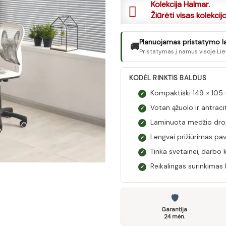
Kolekcija Halmar.
Žiūrėti visas kolekcij
Planuojamas pristatymo laik
🚚
Pristatymas į namus visoje Lie
KODĖL RINKTIS BALDUS
Kompaktiški 149 × 105
✓
Votan ąžuolo ir antraci
✓
Laminuota medžio drožl
✓
Lengvai prižiūrimas pavi
✓
Tinka svetainei, darbo 
✓
Reikalingas surinkimas 
✓
🛡
Garantija
24 mėn.