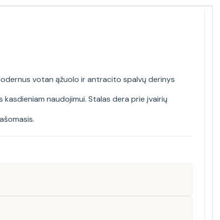
 Modernus votan ąžuolo ir antracito spalvų derinys
 kasdieniam naudojimui. Stalas dera prie įvairių
Rašomasis
.