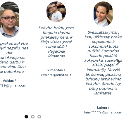
Kokybė baldų gera.
Sveiki,atsakymai į
Kurjerio darbui
ko
jūsų užklausą: prekė
priekaištų nėra. Ir
ka
supakuota ir
šiaip viskas gerai.
santy
 prekes kokybe,
sukomplektuota
Labai ačiū !
turi 
yti negaliu, nes
puikiai. Komodos
Pagarbiai
iš p
dar
fasado plokštė
Rimantas
sun
urinkinejome,
kokybiška, susirenka
kar
jerio darbu ir
aiškiai pagal
perp
arnevimu likau
instrukciją. Nuvylė
Rimantas
/
ai patenkinta.
tik šoninių plokščių
r.vol**0@elintas.lt
briaunų laminavimo
Valdas
/
kokybė. Atrodo lyg
zivi
d*99@gmail.com
būtų popierinis
laminatas.
Laima
/
laim*****s@gmail.com