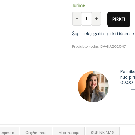
Turime
produkto kiekis: GROSSO desk 
PIRKTI
Šią prekę galite pirkti išsimo
Produkto kodas:
BA-HA202047
Tur
Pateiks
nuo pir
09:00-
Tel.
kėjimas
Grąžinimas
Informacija
SURINKIMAS