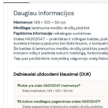
Daugiau informacijos
Matmenys:
149 × 105 × 50 cm
Medžiaga:
laminuota medžio drožlių plokštė
Papildoma informacija:
reikalingas surinkimas
Stalas HA202047 – praktiškas ir stilingas baldas, puik
suteikia interjerui jaukumo bei išskirtinumo, o kompak
Šis baldas iš laminuotos medžio drožlių plokštės pasižy
interjero stilių ir padeda sukurti tvarkingą, funkcionalią
Taip pat peržiūrėkite:
kokybišką valgomojo stalą Rašo
Dažniausiai užduodami klausimai (DUK)
❓
Kokie yra stalo HA202047 matmenys?
Stalo matmenys: 149 × 105 × 50 cm.
❓
Iš kokios medžiagos pagamintas stalas HA202047?
Stalas pagamintas iš laminuotos medžio drožlių plokštės.