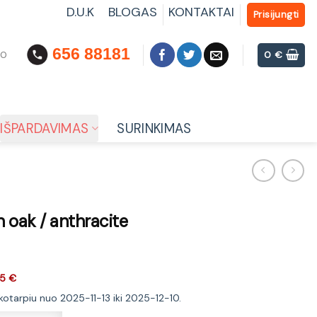
D.U.K
BLOGAS
KONTAKTAI
Prisijungti
656 88181
00
0
€
IŠPARDAVIMAS
SURINKIMAS
oak / anthracite
5 €
ikotarpiu nuo 2025-11-13 iki 2025-12-10.