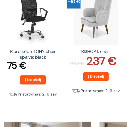
-10 €
Biuro kėdė TONY chair
BISHOP l. chair
237
€
spalva: black
Original
Current
price
price
75
€
247
€
was:
is:
247 €.
237 €.
Į krepšelį
Į krepšelį
Pristatymas: 2-6 sav.
Pristatymas: 2-6 sav.