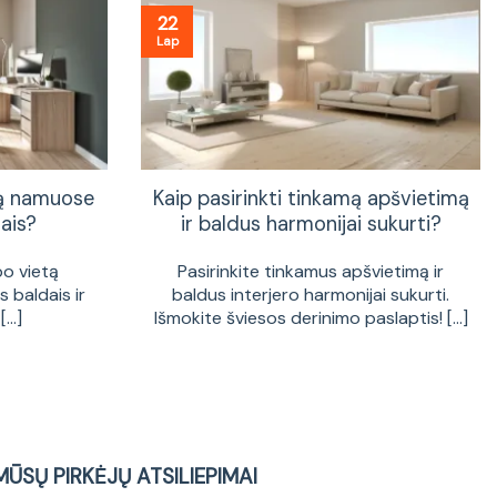
22
Lap
tą namuose
Kaip pasirinkti tinkamą apšvietimą
ais?
ir baldus harmonijai sukurti?
bo vietą
Pasirinkite tinkamus apšvietimą ir
 baldais ir
baldus interjero harmonijai sukurti.
...]
Išmokite šviesos derinimo paslaptis! [...]
MŪSŲ PIRKĖJŲ ATSILIEPIMAI