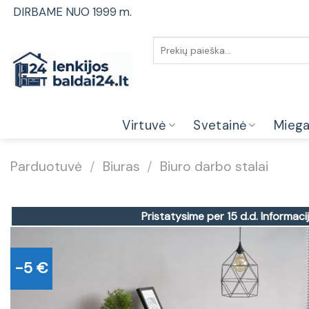
Skip
DIRBAME NUO 1999 m.
to
content
Ieškoti:
Virtuvė
Svetainė
Mieg
Parduotuvė
/
Biuras
/
Biuro darbo stalai
Pristatysime per 15 d.d.
Informacij
-5 €