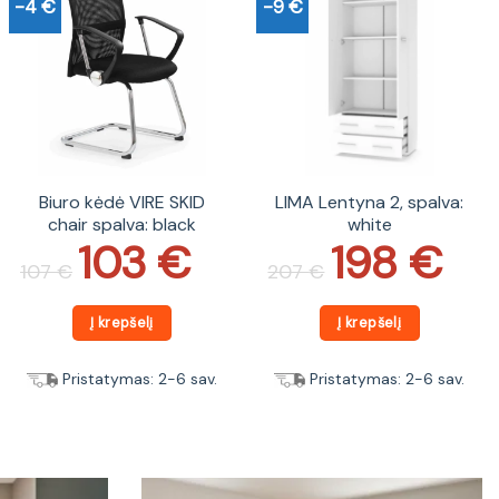
-4 €
-9 €
Biuro kėdė VIRE SKID
LIMA Lentyna 2, spalva:
chair spalva: black
white
103
€
198
€
Original
Current
Original
Current
price
price
price
price
107
€
207
€
was:
is:
was:
is:
107 €.
103 €.
207 €.
198 €.
Į krepšelį
Į krepšelį
Pristatymas: 2-6 sav.
Pristatymas: 2-6 sav.