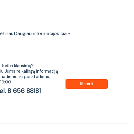
votan oak / anthracite
kėtinai. Daugiau informacijos čia »
ite klausimų?
iu Jums reikalingą informaciją
madienio iki penktadienio
18:00.
Klausti
 8 656 88181