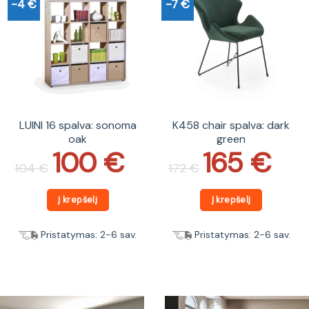
-4 €
-7 €
LUINI 16 spalva: sonoma
K458 chair spalva: dark
oak
green
100
€
165
€
Original
Current
Original
Current
price
price
price
price
104
€
172
€
was:
is:
was:
is:
104 €.
100 €.
172 €.
165 €.
Į krepšelį
Į krepšelį
Pristatymas: 2-6 sav.
Pristatymas: 2-6 sav.