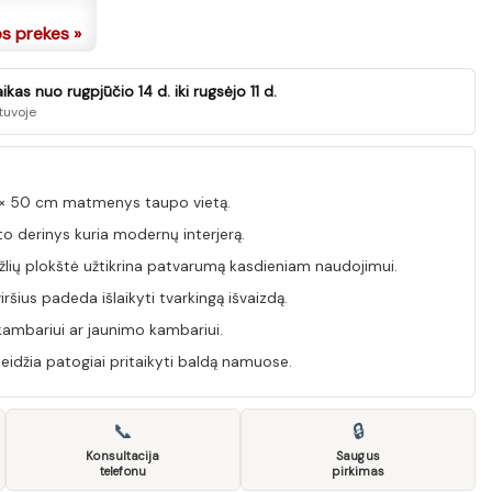
os prekes »
as nuo rugpjūčio 14 d. iki rugsėjo 11 d.
tuvoje
 × 50 cm matmenys taupo vietą.
to derinys kuria modernų interjerą.
ių plokštė užtikrina patvarumą kasdieniam naudojimui.
ršius padeda išlaikyti tvarkingą išvaizdą.
kambariui ar jaunimo kambariui.
leidžia patogiai pritaikyti baldą namuose.
📞
🔒
Konsultacija
Saugus
telefonu
pirkimas