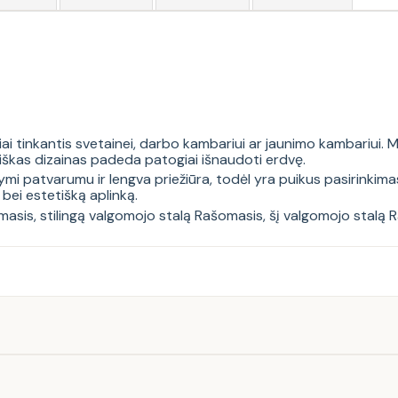
iai tinkantis svetainei, darbo kambariui ar jaunimo kambariui.
tiškas dizainas padeda patogiai išnaudoti erdvę.
mi patvarumu ir lengva priežiūra, todėl yra puikus pasirinkimas
 bei estetišką aplinką.
masis
,
stilingą valgomojo stalą Rašomasis
,
šį valgomojo stalą 