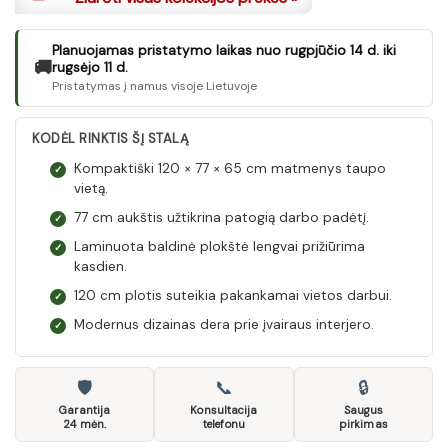
Planuojamas pristatymo laikas nuo rugpjūčio 14 d. iki
🚚
rugsėjo 11 d.
Pristatymas į namus visoje Lietuvoje
KODĖL RINKTIS ŠĮ STALĄ
Kompaktiški 120 × 77 × 65 cm matmenys taupo
✓
vietą.
77 cm aukštis užtikrina patogią darbo padėtį.
✓
Laminuota baldinė plokštė lengvai prižiūrima
✓
kasdien.
120 cm plotis suteikia pakankamai vietos darbui.
✓
Modernus dizainas dera prie įvairaus interjero.
✓
🛡
📞
🔒
Garantija
Konsultacija
Saugus
24 mėn.
telefonu
pirkimas