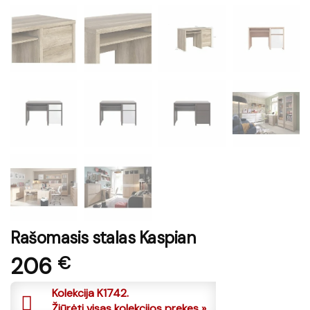
Rašomasis stalas Kaspian
206
€
Kolekcija K1742.
Žiūrėti visas kolekcijos prekes »