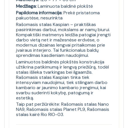
Medžiaga:
Laminuota baldinė plokštė
Papildoma informacija:
Prekė pristatoma
pakuotėse, nesurinkta
Rašomasis stalas Kaspian – praktiškas
pasirinkimas darbui, mokslams ar namų biurui.
Kompaktiški matmenys leidžia patogiai įrengti
darbo vietą net ir mažesnėse erdvėse, o
modernus dizainas lengvai pritaikomas prie
įvairaus interjero. Tai funkcionalus baldų
sprendimas kasdieniam naudojimui.
Laminuotos baldinės plokštės konstrukcija
užtikrina patikimumą ir lengvą priežiūrą, todėl
stalas išlieka tvarkingas bei ilgaamžis.
Rašomasis stalas Kaspian tinka tiek
intensyviam naudojimui, tiek stilingam darbo
kambario ar jaunimo kambario įrengimui, kai
svarbu suderinti kokybę, patogumą ir
estetiką.
Taip pat peržiūrėkite:
Rašomasis stalas Nano
NA9
,
Rašomasis stalas Planet PL9
,
Rašomasis
stalas kairė Rio RIO-03
.