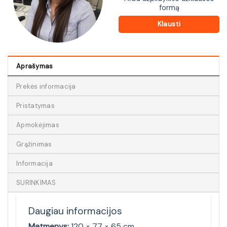
formą
Klausti
Aprašymas
Prekės informacija
Pristatymas
Apmokėjimas
Grąžinimas
Informacija
SURINKIMAS
Daugiau informacijos
Matmenys:
120 × 77 × 65 cm