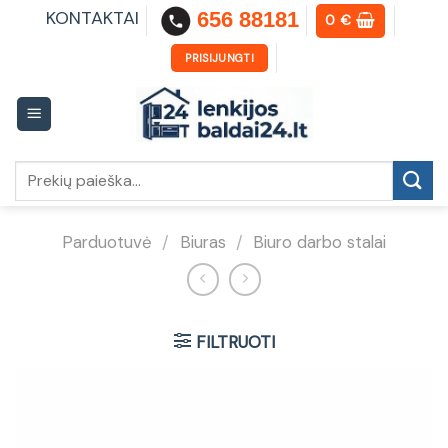
Skip
KONTAKTAI
656 88181
0
€
to
content
PRISIJUNGTI
Ieškoti:
Parduotuvė
/
Biuras
/
Biuro darbo stalai
FILTRUOTI