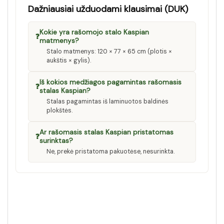
Dažniausiai užduodami klausimai (DUK)
Kokie yra rašomojo stalo Kaspian
❓
matmenys?
Stalo matmenys: 120 × 77 × 65 cm (plotis ×
aukštis × gylis).
Iš kokios medžiagos pagamintas rašomasis
❓
stalas Kaspian?
Stalas pagamintas iš laminuotos baldinės
plokštės.
Ar rašomasis stalas Kaspian pristatomas
❓
surinktas?
Ne, prekė pristatoma pakuotėse, nesurinkta.