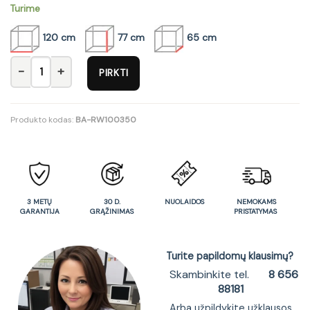
Turime
120 cm
77 cm
65 cm
produkto kiekis: Rašomasis stalas Kaspian
PIRKTI
Produkto kodas:
BA-RW100350
3 METŲ
30 D.
NUOLAIDOS
NEMOKAMS
GARANTIJA
GRĄŽINIMAS
PRISTATYMAS
Turite papildomų klausimų?
Skambinkite tel.
8 656
88181
Arba užpildykite užklausos