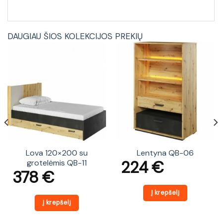
DAUGIAU ŠIOS KOLEKCIJOS PREKIŲ
Lova 120×200 su
Lentyna QB-06
224
€
grotelėmis QB-11
378
€
Į krepšelį
Į krepšelį