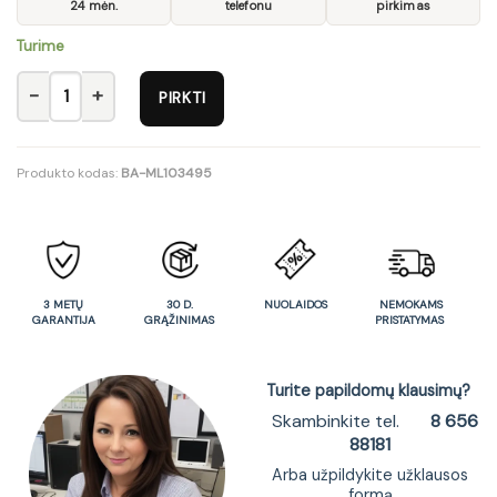
24 mėn.
telefonu
pirkimas
Turime
produkto kiekis: Stalas QB-08
PIRKTI
Produkto kodas:
BA-ML103495
3 METŲ
30 D.
NUOLAIDOS
NEMOKAMS
GARANTIJA
GRĄŽINIMAS
PRISTATYMAS
Turite papildomų klausimų?
Skambinkite tel.
8 656
88181
Arba užpildykite užklausos
formą