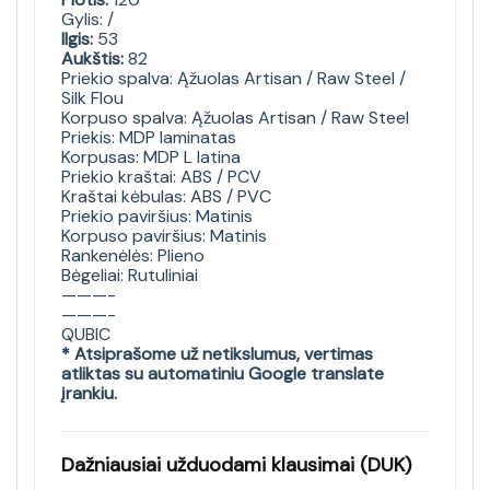
Gylis: /
Ilgis:
53
Aukštis:
82
Priekio spalva: Ąžuolas Artisan / Raw Steel /
Silk Flou
Korpuso spalva: Ąžuolas Artisan / Raw Steel
Priekis: MDP laminatas
Korpusas: MDP L latina
Priekio kraštai: ABS / PCV
Kraštai kėbulas: ABS / PVC
Priekio paviršius: Matinis
Korpuso paviršius: Matinis
Rankenėlės: Plieno
Bėgeliai: Rutuliniai
———-
———-
QUBIC
* Atsiprašome už netikslumus, vertimas
atliktas su automatiniu Google translate
įrankiu.
Dažniausiai užduodami klausimai (DUK)