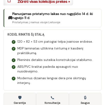
Žiūrėti visas kolekcijos prekes »
Planuojamas pristatymo laikas nuo rugpjūčio 14 d. iki
🚚
rugsėjo 11 d.
Pristatymas į namus visoje Lietuvoje
KODĖL RINKTIS ŠĮ STALĄ
120 × 82 × 53 cm patogiai telpa įvairiose erdvėse.
✓
MDP laminatas užtikrina tvirtumą ir kasdienį
✓
praktiškumą.
Plieninės detalės suteikia konstrukcijai stabilumo.
✓
ABS/PVC kraštai padeda apsaugoti nuo
✓
nusidėvėjimo.
Modernus dizainas lengvai dera prie skirtingų
✓
interjerų.
🛡
📞
🔒
Garantija
Konsultacija
Saugus