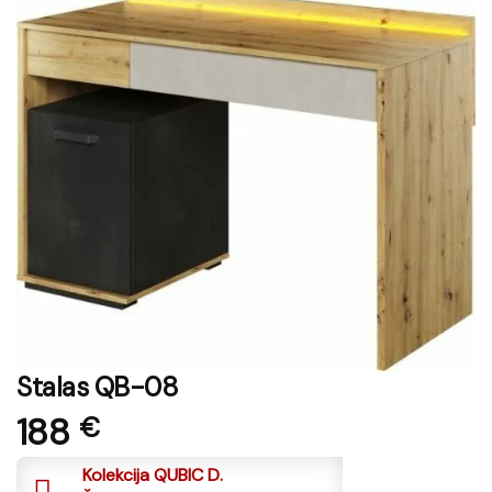
Stalas QB-08
188
€
Kolekcija QUBIC D.