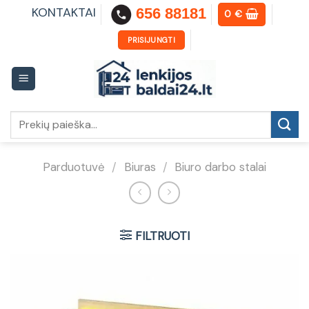
Skip
KONTAKTAI
656 88181
0
€
to
content
PRISIJUNGTI
Ieškoti:
Parduotuvė
/
Biuras
/
Biuro darbo stalai
FILTRUOTI