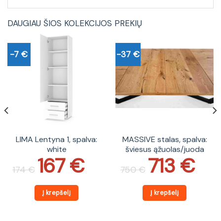
DAUGIAU ŠIOS KOLEKCIJOS PREKIŲ
-7 €
-37 €
LIMA Lentyna 1, spalva:
MASSIVE stalas, spalva:
white
šviesus ąžuolas/juoda
167
€
713
€
Original
Current
Original
Current
price
price
price
price
174
€
750
€
was:
is:
was:
is:
174 €.
167 €.
750 €.
713 €.
Į krepšelį
Į krepšelį