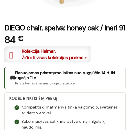
DIEGO chair, spalva: honey oak / Inari 91
84
€
Kolekcija Halmar.
Žiūrėti visas kolekcijos prekes »
Planuojamas pristatymo laikas nuo rugpjūčio 14 d. iki
🚚
rugsėjo 11 d.
Pristatymas į namus visoje Lietuvoje
KODĖL RINKTIS ŠIĄ PREKĘ
Kompaktiški matmenys tinka valgomojo, svetainės
✓
ar darbo erdvei.
Buko masyvas užtikrina patvarumą ir ilgalaikį
✓
naudojimą.