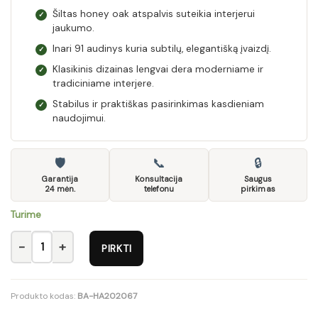
Šiltas honey oak atspalvis suteikia interjerui
✓
jaukumo.
Inari 91 audinys kuria subtilų, elegantišką įvaizdį.
✓
Klasikinis dizainas lengvai dera moderniame ir
✓
tradiciniame interjere.
Stabilus ir praktiškas pasirinkimas kasdieniam
✓
naudojimui.
🛡
📞
🔒
Garantija
Konsultacija
Saugus
24 mėn.
telefonu
pirkimas
Turime
produkto kiekis: DIEGO chair, spalva: honey oak / Inari 91
PIRKTI
Produkto kodas:
BA-HA202067