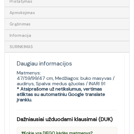
Pristatymas
Apmokėjimas
Grąžinimas
Informacija
SURINKIMAS
Daugiau informacijos
Matmenys:
47/59/99/47 cm, Medžiagos: buko masyvas /
audinys, Spalva: medus ąžuolas / INARI 91
* Atsiprašome už netikslumus, vertimas
atliktas su automatiniu Google translate
įrankiu.
Dažniausiai užduodami klausimai (DUK)
❓
Kokie yra DIEGO kėdės matmenys?