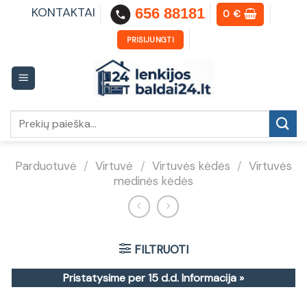
Skip
KONTAKTAI
656 88181
0
€
to
content
PRISIJUNGTI
Ieškoti:
Parduotuvė
/
Virtuvė
/
Virtuvės kėdės
/
Virtuvės
medinės kėdės
FILTRUOTI
Pristatysime per 15 d.d.
Informacija »