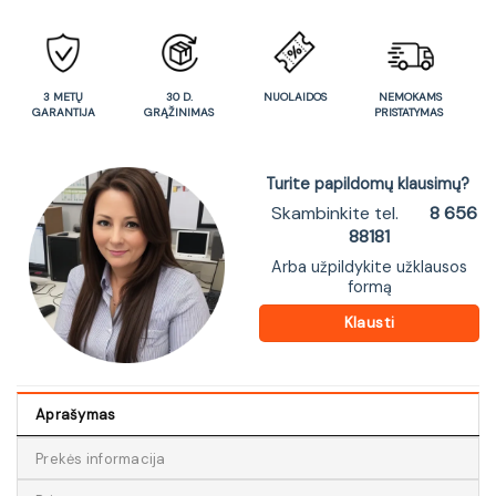
3 METŲ
30 D.
NUOLAIDOS
NEMOKAMS
GARANTIJA
GRĄŽINIMAS
PRISTATYMAS
Turite papildomų klausimų?
Skambinkite tel.
8 656
88181
Arba užpildykite užklausos
formą
Klausti
Aprašymas
Prekės informacija