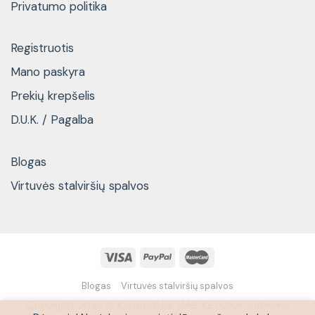
Privatumo politika
Registruotis
Mano paskyra
Prekių krepšelis
D.U.K. / Pagalba
Blogas
Virtuvės stalviršių spalvos
Blogas
Virtuvės stalviršių spalvos
Copyright 2026 © Kopijuoti be UAB''KETORA'' sutikimo