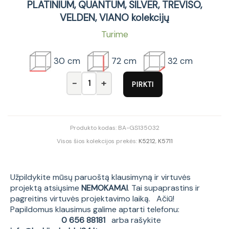
PLATINIUM, QUANTUM, SILVER, TREVISO,
VELDEN, VIANO kolekcijų
Turime
30 cm
72 cm
32 cm
produkto kiekis: PLATINIUM 30 cm pakabinam
PIRKTI
Produkto kodas:
BA-GS135032
Visos šios kolekcijos prekės:
K5212
,
K5711
Užpildykite mūsų paruoštą klausimyną ir virtuvės
projektą atsiųsime
NEMOKAMAI
. Tai supaprastins ir
pagreitins virtuvės projektavimo laiką. Ačiū!
Papildomus klausimus galime aptarti telefonu:
0 656 88181
arba rašykite