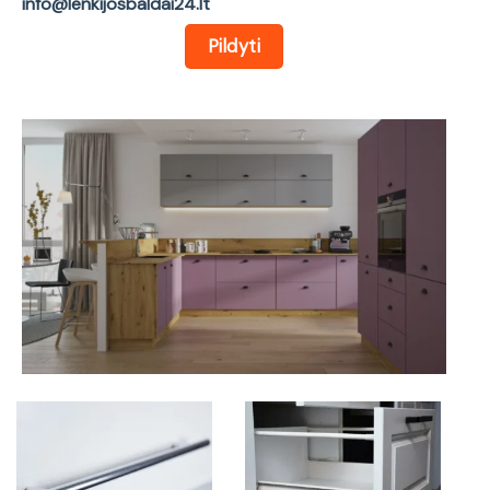
info@lenkijosbaldai24.lt
Pildyti