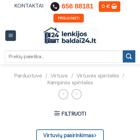
Skip
KONTAKTAI
656 88181
0
€
to
content
PRISIJUNGTI
Ieškoti:
Parduotuvė
/
Virtuvė
/
Virtuvės spintelės
/
Kampinės spintelės
FILTRUOTI
Virtuvių pasirinkimas>