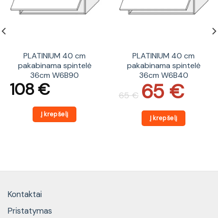
PLATINIUM 40 cm
PLATINIUM 40 cm
pakabinama spintelė
pakabinama spintelė
36cm W6B90
36cm W6B40
65
€
108
€
Original
Current
price
price
65
€
was:
is:
65 €.
65 €.
Į krepšelį
Į krepšelį
Kontaktai
Pristatymas