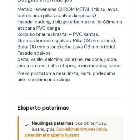
Metalo rankenėlės CHROM METAL (tik su lavos,
baltos arba pilkos spalvos korpusais)
Fasadai padengti blizgia arba matine, įbrėžimams
atsparia PVC danga
Korpuso briaunų kraštai – PVC kantas.
Galimos korpuso spalvos: Pilka (18 mm storio),
Balta (18 mm storio) arba Lava (18 mm storio)
Fasado spalvos:
balta, vanilė, salotinė, violetinė, raudona, juoda,
juoda stripes, balta stripes, rožių raudona, camel
Prekė pristatoma nesurinkta, kartu pridedama
aiški surinkimo instrukcija.
Eksperto patarimas
🍳
Naudingas patarimas:
Skaitykite mūsų
išsamų gidą:
Šiuolaikiniai virtuvės baldų
sprendimai mažiems butams