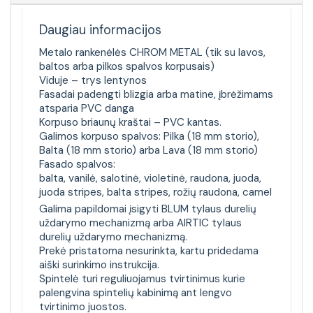
Daugiau informacijos
Metalo rankenėlės CHROM METAL (tik su lavos,
baltos arba pilkos spalvos korpusais)
Viduje – trys lentynos
Fasadai padengti blizgia arba matine, įbrėžimams
atsparia PVC danga
Korpuso briaunų kraštai – PVC kantas.
Galimos korpuso spalvos: Pilka (18 mm storio),
Balta (18 mm storio) arba Lava (18 mm storio)
Fasado spalvos:
balta, vanilė, salotinė, violetinė, raudona, juoda,
juoda stripes, balta stripes, rožių raudona, camel
Galima papildomai įsigyti BLUM tylaus durelių
uždarymo mechanizmą arba AIRTIC tylaus
durelių uždarymo mechanizmą.
Prekė pristatoma nesurinkta, kartu pridedama
aiški surinkimo instrukcija.
Spintelė turi reguliuojamus tvirtinimus kurie
palengvina spintelių kabinimą ant lengvo
tvirtinimo juostos.