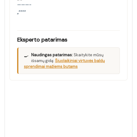
———-
„””””
Eksperto patarimas
🍳
Naudingas patarimas:
Skaitykite mūsų
išsamų gidą:
Šiuolaikiniai virtuvės baldų
sprendimai mažiems butams