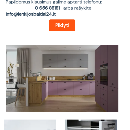
Papildomus klausimus galime aptarti telefonu:
0 656 88181
arba rašykite
info@lenkijosbaldai24.lt
Pildyti