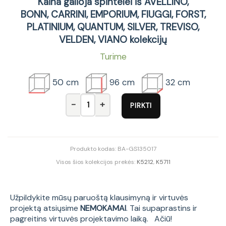
Kaina galioja spintelei iš AVELLINO,
BONN, CARRINI, EMPORIUM, FIUGGI, FORST,
PLATINIUM, QUANTUM, SILVER, TREVISO,
VELDEN, VIANO kolekcijų
Turime
50 cm
96 cm
32 cm
produkto kiekis: PLATINIUM 50 cm pakabinam
PIRKTI
Produkto kodas:
BA-GS135017
Visos šios kolekcijos prekės:
K5212
,
K5711
Užpildykite mūsų paruoštą klausimyną ir virtuvės
projektą atsiųsime
NEMOKAMAI
. Tai supaprastins ir
pagreitins virtuvės projektavimo laiką. Ačiū!