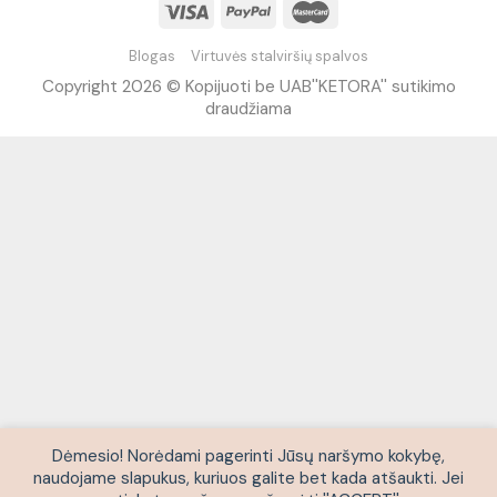
Blogas
Virtuvės stalviršių spalvos
Copyright 2026 © Kopijuoti be UAB''KETORA'' sutikimo
draudžiama
Dėmesio! Norėdami pagerinti Jūsų naršymo kokybę,
naudojame slapukus, kuriuos galite bet kada atšaukti. Jei