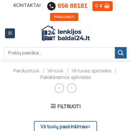
Skip
KONTAKTAI
656 88181
0
€
to
content
PRISIJUNGTI
Ieškoti:
Parduotuvė
/
Virtuvė
/
Virtuvės spintelės
/
Pakabinamos spintelės
FILTRUOTI
Virtuvių pasirinkimas>