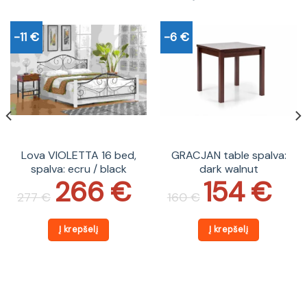
-11 €
-6 €
Lova VIOLETTA 16 bed,
GRACJAN table spalva:
spalva: ecru / black
dark walnut
266
€
154
€
Original
Current
Original
Current
price
price
price
price
277
€
160
€
was:
is:
was:
is:
277 €.
266 €.
160 €.
154 €.
Į krepšelį
Į krepšelį