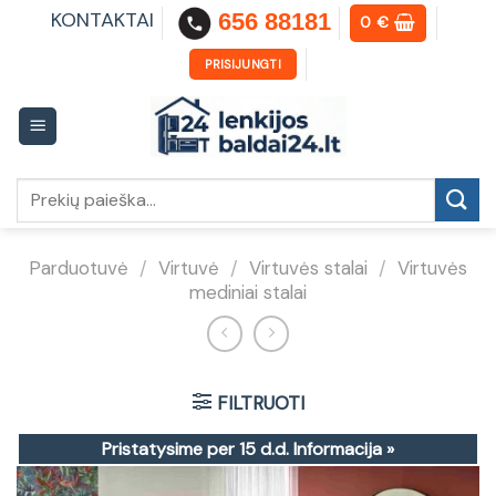
Skip
KONTAKTAI
656 88181
0
€
to
content
PRISIJUNGTI
Ieškoti:
Parduotuvė
/
Virtuvė
/
Virtuvės stalai
/
Virtuvės
mediniai stalai
FILTRUOTI
Pristatysime per 15 d.d.
Informacija »