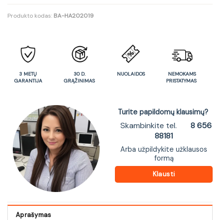
Produkto kodas:
BA-HA202019
3 METŲ
30 D.
NUOLAIDOS
NEMOKAMS
GARANTIJA
GRĄŽINIMAS
PRISTATYMAS
Turite papildomų klausimų?
Skambinkite tel.
8 656
88181
Arba užpildykite užklausos
formą
Klausti
Aprašymas