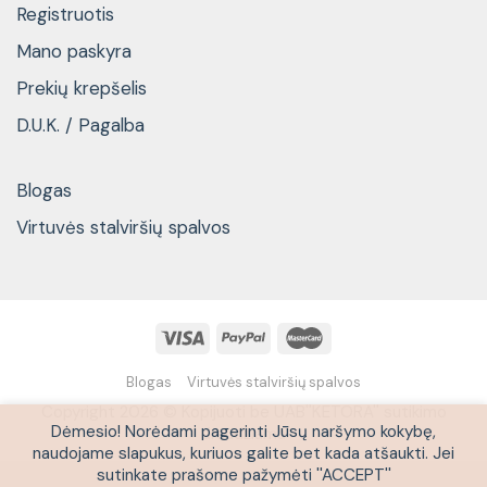
Registruotis
Mano paskyra
Prekių krepšelis
D.U.K. / Pagalba
Blogas
Virtuvės stalviršių spalvos
Blogas
Virtuvės stalviršių spalvos
Copyright 2026 © Kopijuoti be UAB''KETORA'' sutikimo
Dėmesio! Norėdami pagerinti Jūsų naršymo kokybę,
draudžiama
naudojame slapukus, kuriuos galite bet kada atšaukti. Jei
sutinkate prašome pažymėti ''ACCEPT''