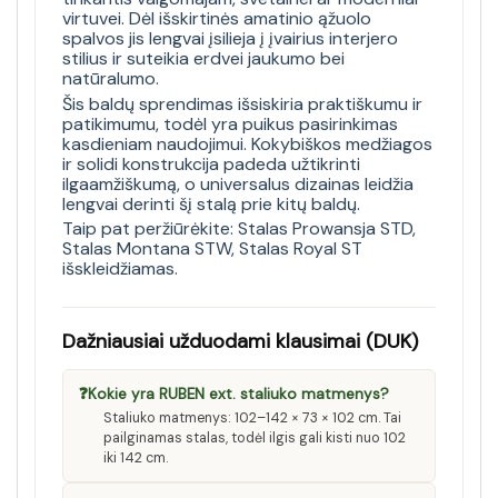
virtuvei. Dėl išskirtinės amatinio ąžuolo
spalvos jis lengvai įsilieja į įvairius interjero
stilius ir suteikia erdvei jaukumo bei
natūralumo.
Šis baldų sprendimas išsiskiria praktiškumu ir
patikimumu, todėl yra puikus pasirinkimas
kasdieniam naudojimui. Kokybiškos medžiagos
ir solidi konstrukcija padeda užtikrinti
ilgaamžiškumą, o universalus dizainas leidžia
lengvai derinti šį stalą prie kitų baldų.
Taip pat peržiūrėkite:
Stalas Prowansja STD
,
Stalas Montana STW
,
Stalas Royal ST
išskleidžiamas
.
Dažniausiai užduodami klausimai (DUK)
❓
Kokie yra RUBEN ext. staliuko matmenys?
Staliuko matmenys: 102–142 × 73 × 102 cm. Tai
pailginamas stalas, todėl ilgis gali kisti nuo 102
iki 142 cm.