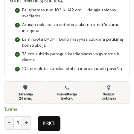
KODĖL RINKTIS ŠĮ STALIUKĄ
Pailginamas nuo 102 iki 142 cm — daugiau vietos
✓
svečiams.
Artisan oak spalva suteikia jaukumo ir natūralumo
✓
interjerui.
Laminuota LMDP ir buko masyvas užtikrina patikimą
✓
konstrukciją.
73 cm aukštis patogus kasdieniams valgymams ir
✓
darbui.
102 cm plotis suteikia stabilų ir erdvų stalo paviršių.
✓
🛡
📞
🔒
Garantija
Konsultacija
Saugus
24 mėn.
telefonu
pirkimas
Turime
produkto kiekis: RUBEN ext. staliukas artisan oak
PIRKTI