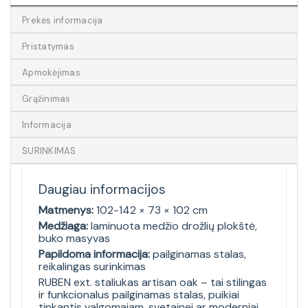
Prekės informacija
Pristatymas
Apmokėjimas
Grąžinimas
Informacija
SURINKIMAS
Daugiau informacijos
Matmenys:
102-142 × 73 × 102 cm
Medžiaga:
laminuota medžio drožlių plokštė,
buko masyvas
Papildoma informacija:
pailginamas stalas,
reikalingas surinkimas
RUBEN ext. staliukas artisan oak – tai stilingas
ir funkcionalus pailginamas stalas, puikiai
tinkantis valgomajam, svetainei ar moderniai