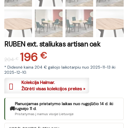
RUBEN ext. staliukas artisan oak
196
Original
Current
€
204
€
price
price
was:
is:
* Didesnė kaina 204 € galiojo laikotarpiu nuo 2025-11-13 iki
2025-12-10.
204 €.
196 €.
Kolekcija Halmar.
Žiūrėti visas kolekcijos prekes »
Planuojamas pristatymo laikas nuo rugpjūčio 14 d. iki
🚚
rugsėjo 11 d.
Pristatymas į namus visoje Lietuvoje