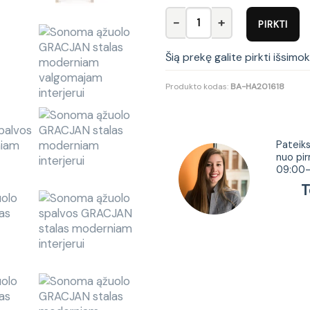
produkto kiekis: GRACJAN tab
PIRKTI
Šią prekę galite pirkti išsimo
Produkto kodas:
BA-HA201618
Tur
Pateiks
nuo pir
09:00-
Tel.