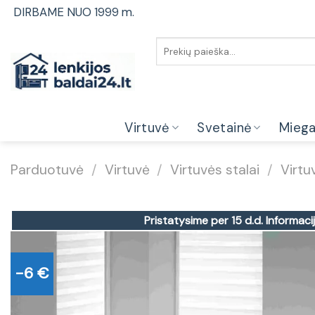
Skip
DIRBAME NUO 1999 m.
to
content
Ieškoti:
Virtuvė
Svetainė
Mieg
Parduotuvė
/
Virtuvė
/
Virtuvės stalai
/
Virtu
Pristatysime per 15 d.d.
Informacij
-6 €