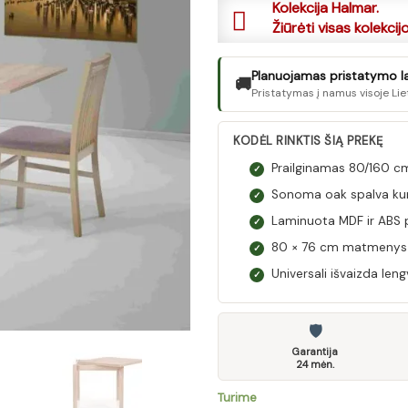
Kolekcija Halmar.
Žiūrėti visas kolekcij
Planuojamas pristatymo laik
🚚
Pristatymas į namus visoje Lie
KODĖL RINKTIS ŠIĄ PREKĘ
Prailginamas 80/160 cm 
✓
Sonoma oak spalva kuria
✓
Laminuota MDF ir ABS p
✓
80 × 76 cm matmenys ti
✓
Universali išvaizda lengv
✓
🛡
Garantija
24 mėn.
Turime