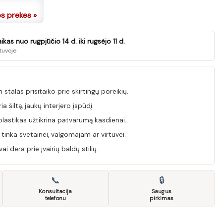
os prekes »
as nuo rugpjūčio 14 d. iki rugsėjo 11 d.
tuvoje
stalas prisitaiko prie skirtingų poreikių.
 šiltą, jaukų interjero įspūdį.
lastikas užtikrina patvarumą kasdienai.
nka svetainei, valgomajam ar virtuvei.
ai dera prie įvairių baldų stilių.
📞
🔒
Konsultacija
Saugus
telefonu
pirkimas