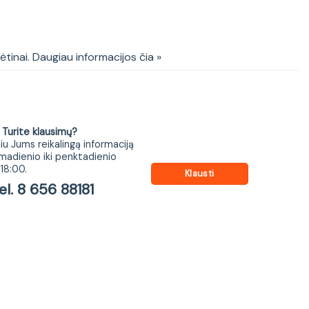
le spalva: sonoma oak
kėtinai. Daugiau informacijos čia »
ite klausimų?
iu Jums reikalingą informaciją
madienio iki penktadienio
18:00.
Klausti
 8 656 88181