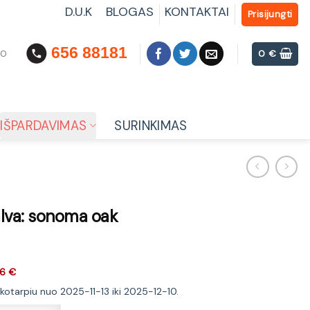
D.U.K
BLOGAS
KONTAKTAI
Prisijungti
656 88181
00
0
€
IŠPARDAVIMAS
SURINKIMAS
lva: sonoma oak
6 €
ikotarpiu nuo 2025-11-13 iki 2025-12-10.