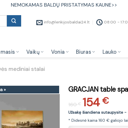
NEMOKAMAS BALDŲ PRISTATYMAS KAUNE>>
info@lenkijosbaldai24.lt
08:00 - 17:
amasis
Vaikų
Vonia
Biuras
Lauko
vės mediniai stalai
GRACJAN table spa
a »
154
Original
Current
€
160
€
price
price
was:
is:
Užsakę šiandiena sutaupysite -
160 €.
154 €.
* Didesnė kaina 160 € galiojo la