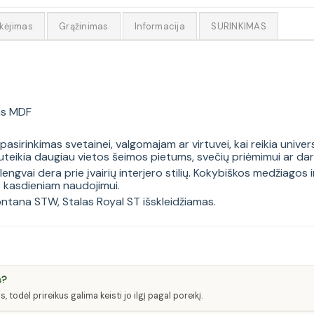
kėjimas
Grąžinimas
Informacija
SURINKIMAS
as MDF
irinkimas svetainei, valgomajam ar virtuvei, kai reikia univer
r suteikia daugiau vietos šeimos pietums, svečių priėmimui ar d
lengvai dera prie įvairių interjero stilių. Kokybiškos medžiagos 
s kasdieniam naudojimui.
ontana STW
,
Stalas Royal ST išskleidžiamas
.
s?
todėl prireikus galima keisti jo ilgį pagal poreikį.