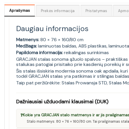
Aprašymas
Prekės informacija
Pristatymas
Apmo
Daugiau informacijos
Matmenys:
80 × 76 × 160/80 cm
Medžiaga:
laminuotas baldas, ABS plastikas, laminuot
Papildoma informacija:
reikalingas surinkimas
GRACJAN stalas sonoma ąžuolo spalvos – praktiškas pas
staliukas patogiai prisitaiko prie kasdienių poreikių i
Šis stalas išsiskiria modernia sonoma oak apdaila, kuri 
todėl GRACJAN stalas yra patikimas ir stilingas balda
Taip pat peržiūrėkite:
Stalas Prowansja STD
,
Stalas M
Dažniausiai užduodami klausimai (DUK)
❓
Kokie yra GRACJAN stalo matmenys ir ar jis prailginama
Stalo matmenys: 80 × 76 × 160/80 cm. Tai prailginamas stalas, 