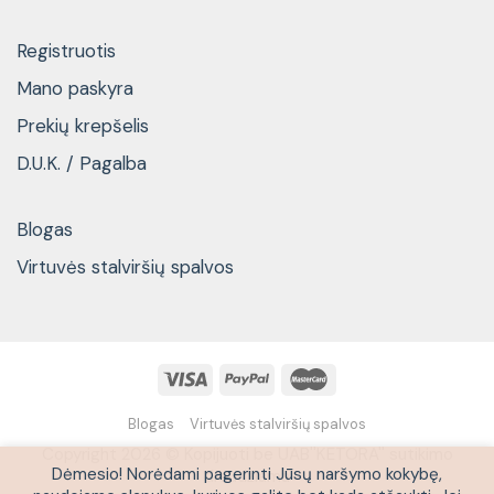
Registruotis
Mano paskyra
Prekių krepšelis
D.U.K. / Pagalba
Blogas
Virtuvės stalviršių spalvos
Blogas
Virtuvės stalviršių spalvos
Copyright 2026 © Kopijuoti be UAB''KETORA'' sutikimo
Dėmesio! Norėdami pagerinti Jūsų naršymo kokybę,
draudžiama