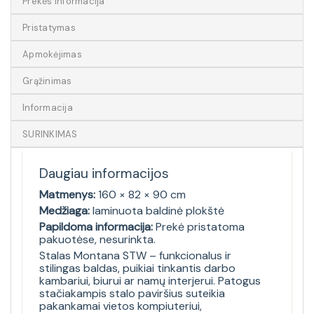
Prekės informacija
Pristatymas
Apmokėjimas
Grąžinimas
Informacija
SURINKIMAS
Daugiau informacijos
Matmenys:
160 × 82 × 90 cm
Medžiaga:
laminuota baldinė plokštė
Papildoma informacija:
Prekė pristatoma
pakuotėse, nesurinkta.
Stalas Montana STW – funkcionalus ir
stilingas baldas, puikiai tinkantis darbo
kambariui, biurui ar namų interjerui. Patogus
stačiakampis stalo paviršius suteikia
pakankamai vietos kompiuteriui,