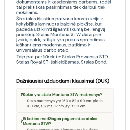
dokumentams ir kasdieniams darbams, todėl
tai praktiškas pasirinkimas tiek darbui, tiek
mokslams.
Šis stalas išsiskiria patvaria konstrukcija ir
kokybiška laminuota baldinė plokšte, kuri
padeda užtikrinti ilgaamžiškumą bei lengvą
priežiūrą. Stalas Montana STW dera prie
įvairių baldų stilių ir yra puikus sprendimas
ieškantiems modernaus, patikimo ir
universalaus darbo stalo.
Taip pat peržiūrėkite:
Stalas Prowansja STD
,
Stalas Royal ST išskleidžiamas
,
Stalas Bond
.
Dažniausiai užduodami klausimai (DUK)
❓
Kokie yra stalo Montana STW matmenys?
Stalo matmenys yra 160 × 82 × 90 cm: plotis
160 cm, aukštis 82 cm, gylis 90 cm.
Iš kokios medžiagos pagamintas stalas
❓
Montana STW?