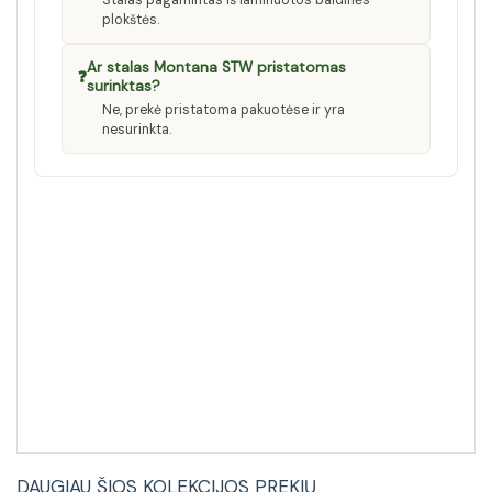
Stalas pagamintas iš laminuotos baldinės
plokštės.
Ar stalas Montana STW pristatomas
❓
surinktas?
Ne, prekė pristatoma pakuotėse ir yra
nesurinkta.
DAUGIAU ŠIOS KOLEKCIJOS PREKIŲ