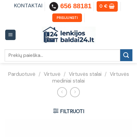
Skip
KONTAKTAI
656 88181
0
€
to
content
PRISIJUNGTI
Ieškoti:
Parduotuvė
/
Virtuvė
/
Virtuvės stalai
/
Virtuvės
mediniai stalai
FILTRUOTI