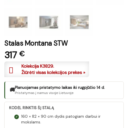
Stalas Montana STW
317
€
Kolekcija K3829.
Žiūrėti visas kolekcijos prekes »
Planuojamas pristatymo laikas iki rugpjūčio 14 d.
🚚
Pristatymas į namus visoje Lietuvoje
KODĖL RINKTIS ŠĮ STALĄ
160 × 82 × 90 cm dydis patogiam darbui ir
✓
mokslams.