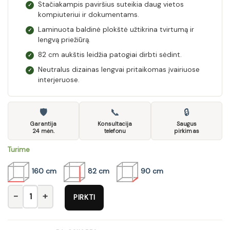
Stačiakampis paviršius suteikia daug vietos
✓
kompiuteriui ir dokumentams.
Laminuota baldinė plokštė užtikrina tvirtumą ir
✓
lengvą priežiūrą.
82 cm aukštis leidžia patogiai dirbti sėdint.
✓
Neutralus dizainas lengvai pritaikomas įvairiuose
✓
interjeruose.
🛡
📞
🔒
Garantija
Konsultacija
Saugus
24 mėn.
telefonu
pirkimas
Turime
160 cm
82 cm
90 cm
produkto kiekis: Stalas Montana STW
PIRKTI