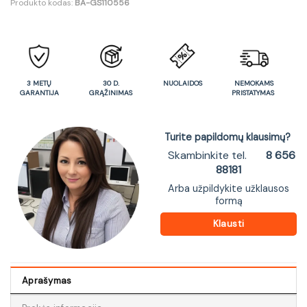
Produkto kodas:
BA-GS110556
3 METŲ
30 D.
NUOLAIDOS
NEMOKAMS
GARANTIJA
GRĄŽINIMAS
PRISTATYMAS
Turite papildomų klausimų?
Skambinkite tel.
8 656
88181
Arba užpildykite užklausos
formą
Klausti
Aprašymas