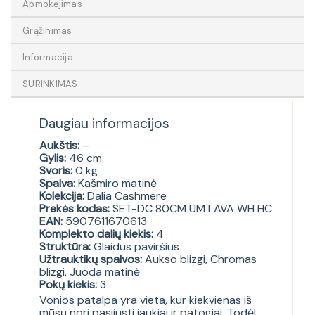
Apmokėjimas
Grąžinimas
Informacija
SURINKIMAS
Daugiau informacijos
Aukštis:
–
Gylis:
46 cm
Svoris:
0 kg
Spalva:
Kašmiro matinė
Kolekcija:
Dalia Cashmere
Prekės kodas:
SET-DC 80CM UM LAVA WH HC
EAN:
5907611670613
Komplekto dalių kiekis:
4
Struktūra:
Glaidus paviršius
Užtrauktikų spalvos:
Aukso blizgi, Chromas
blizgi, Juoda matinė
Pokų kiekis:
3
Vonios patalpa yra vieta, kur kiekvienas iš
mūsų nori pasijusti jaukiai ir patogiai. Todėl