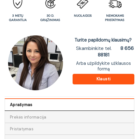
3 METŲ
30 D.
NUOLAIDOS
NEMOKAMS
GARANTIJA
GRĄŽINIMAS
PRISTATYMAS
Turite papildomų klausimų?
Skambinkite tel.
8 656
88181
Arba užpildykite užklausos
formą
Klausti
Aprašymas
Prekės informacija
Pristatymas