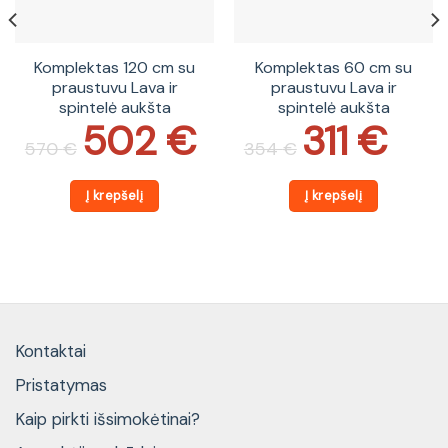
Komplektas 120 cm su
Komplektas 60 cm su
praustuvu Lava ir
praustuvu Lava ir
spintelė aukšta
spintelė aukšta
502
€
311
€
Original
Current
Original
Current
price
price
price
price
570
€
354
€
was:
is:
was:
is:
570 €.
502 €.
354 €.
311 €.
Į krepšelį
Į krepšelį
Kontaktai
Pristatymas
Kaip pirkti išsimokėtinai?