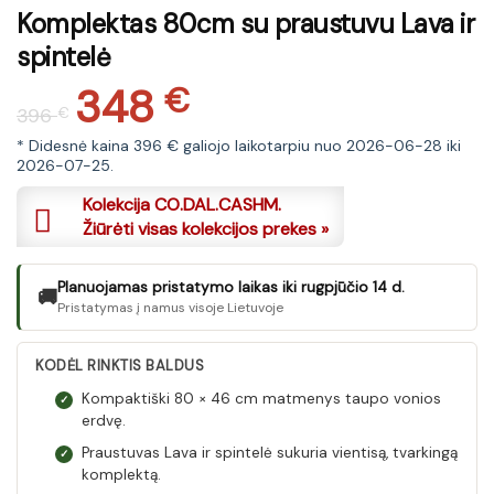
Komplektas 80cm su praustuvu Lava ir
spintelė
348
Original
Current
€
396
€
price
price
was:
is:
* Didesnė kaina 396 € galiojo laikotarpiu nuo 2026-06-28 iki
2026-07-25.
396 €.
348 €.
Kolekcija CO.DAL.CASHM.
Žiūrėti visas kolekcijos prekes »
Planuojamas pristatymo laikas iki rugpjūčio 14 d.
🚚
Pristatymas į namus visoje Lietuvoje
KODĖL RINKTIS BALDUS
Kompaktiški 80 × 46 cm matmenys taupo vonios
✓
erdvę.
Praustuvas Lava ir spintelė sukuria vientisą, tvarkingą
✓
komplektą.