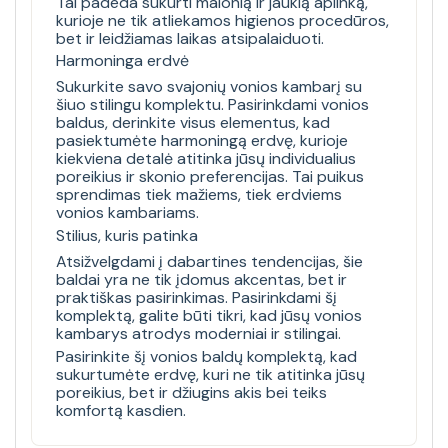
Tai padeda sukurti malonią ir jaukią aplinką,
kurioje ne tik atliekamos higienos procedūros,
bet ir leidžiamas laikas atsipalaiduoti.
Harmoninga erdvė
Sukurkite savo svajonių vonios kambarį su
šiuo stilingu komplektu. Pasirinkdami vonios
baldus, derinkite visus elementus, kad
pasiektumėte harmoningą erdvę, kurioje
kiekviena detalė atitinka jūsų individualius
poreikius ir skonio preferencijas. Tai puikus
sprendimas tiek mažiems, tiek erdviems
vonios kambariams.
Stilius, kuris patinka
Atsižvelgdami į dabartines tendencijas, šie
baldai yra ne tik įdomus akcentas, bet ir
praktiškas pasirinkimas. Pasirinkdami šį
komplektą, galite būti tikri, kad jūsų vonios
kambarys atrodys moderniai ir stilingai.
Pasirinkite šį vonios baldų komplektą, kad
sukurtumėte erdvę, kuri ne tik atitinka jūsų
poreikius, bet ir džiugins akis bei teiks
komfortą kasdien.