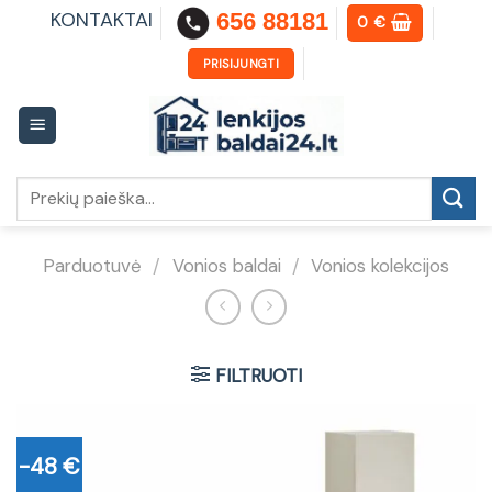
Skip
KONTAKTAI
656 88181
0
€
to
content
PRISIJUNGTI
Ieškoti:
Parduotuvė
/
Vonios baldai
/
Vonios kolekcijos
FILTRUOTI
-48 €