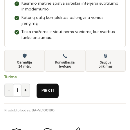
Kašmiro matinė spalva suteikia interjerui subtilumo
✓
ir modernumo.
Keturių dalių komplektas palengvina vonios
✓
įrengimą.
Tinka mažoms ir vidutinėms vonioms, kur svarbus
✓
funkcionalumas.
🛡
📞
🔒
Garantija
Konsultacija
Saugus
24 mėn.
telefonu
pirkimas
Turime
produkto kiekis: Komplektas 80cm su praustuvu Lava ir spintel
PIRKTI
Produkto kodas:
BA-VL100160