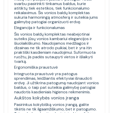
svarbu pasirinkti tinkamus baldus, kurie
atitiktų tiek estetikos, tiek funkcionalumo
reikalavimus. Šis vonios baldų komplektas
sukuria harmoningą atmosferą ir suteikia jums
galimybę patogiai organizuoti erdvę.
Elegancija ir funkcionalumas
Šis vonios baldų komplektas neabejotinai
suteiks jūsų vonios kambariui elegancijos ir
šiuolaikiškumo. Naudojamos medžiagos ir
dizainas ne tik atrodo puikiai, bet ir yra itin
praktiški kasdieniam naudojimui. Suformuota
ruožtu, jis padės sutaupyti vietos ir išlaikyti
tvarką.
Ergonomiška praustuvė
Integruota praustuvė yra patogus
sprendimas, leidžiantis efektyviai išnaudoti
erdvę. Ji užtikrina patogumą naudojant vonios
baldus, o taip pat suteikia galimybę patogiai
naudotis kasdieniais higienos reikmenimis.
Aukštos kokybės vonios įranga
Pasirinkus kokybišką vonios įrangą, galite
tikėtis ne tik ilgaamžiškumo, bet ir patogumo.