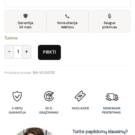
🛡
📞
🔒
Garantija
Konsultacija
Saugus
24 mėn.
telefonu
pirkimas
Turime
produkto kiekis: Maišytuvas
PIRKTI
Produkto kodas:
BA-VL100112
3 METŲ
30 D.
NUOLAIDOS
NEMOKAMS
GARANTIJA
GRĄŽINIMAS
PRISTATYMAS
Turite papildomų klausimų?