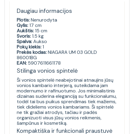
Daugiau informacijos
Plotis:
Nenurodyta
Gylis:
17 cm
Aukštis:
15 cm
Svoris:
1.5 kg
Spalva:
Aukso
Pokų kiekis:
1
Prekės kodas:
NIAGARA UM 03 GOLD
86001BG
EAN:
5907611661178
Stilinga vonios spintelė
Ši vonios spintelė neabejotinai atnaujins jūsų
vonios kambario interjerą, suteikdama jam
modernumo ir rafinuotumo. Jos minimalistinis
dizainas suderina eleganciją su funkcionalumu,
todėl tai bus puikus sprendimas tiek mažiems,
tiek dideliems vonios kambariams. Ši spintelė
ne tik gražiai atrodys, tačiau ir padės
organizuoti visus jūsų vonios reikmenis,
šampūnus ir kosmetiką.
Kompaktiška ir funkcionali praustuvė