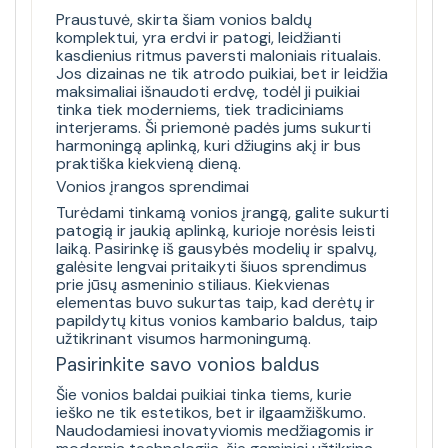
Praustuvė, skirta šiam vonios baldų
komplektui, yra erdvi ir patogi, leidžianti
kasdienius ritmus paversti maloniais ritualais.
Jos dizainas ne tik atrodo puikiai, bet ir leidžia
maksimaliai išnaudoti erdvę, todėl ji puikiai
tinka tiek moderniems, tiek tradiciniams
interjerams. Ši priemonė padės jums sukurti
harmoningą aplinką, kuri džiugins akį ir bus
praktiška kiekvieną dieną.
Vonios įrangos sprendimai
Turėdami tinkamą vonios įrangą, galite sukurti
patogią ir jaukią aplinką, kurioje norėsis leisti
laiką. Pasirinkę iš gausybės modelių ir spalvų,
galėsite lengvai pritaikyti šiuos sprendimus
prie jūsų asmeninio stiliaus. Kiekvienas
elementas buvo sukurtas taip, kad derėtų ir
papildytų kitus vonios kambario baldus, taip
užtikrinant visumos harmoningumą.
Pasirinkite savo vonios baldus
Šie vonios baldai puikiai tinka tiems, kurie
ieško ne tik estetikos, bet ir ilgaamžiškumo.
Naudodamiesi inovatyviomis medžiagomis ir