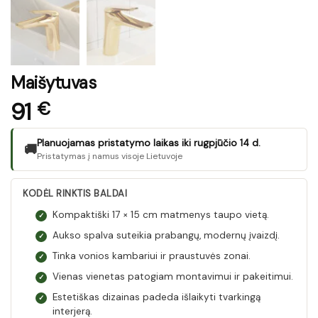
Maišytuvas
91
€
Planuojamas pristatymo laikas iki rugpjūčio 14 d.
🚚
Pristatymas į namus visoje Lietuvoje
KODĖL RINKTIS BALDAI
Kompaktiški 17 × 15 cm matmenys taupo vietą.
✓
Aukso spalva suteikia prabangų, modernų įvaizdį.
✓
Tinka vonios kambariui ir praustuvės zonai.
✓
Vienas vienetas patogiam montavimui ir pakeitimui.
✓
Estetiškas dizainas padeda išlaikyti tvarkingą
✓
interjerą.