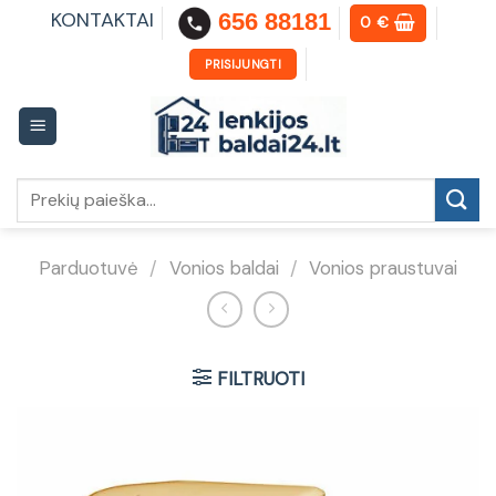
Skip
KONTAKTAI
656 88181
0
€
to
content
PRISIJUNGTI
Ieškoti:
Parduotuvė
/
Vonios baldai
/
Vonios praustuvai
FILTRUOTI