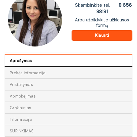
Skambinkite tel.
8 656
88181
Arba užpildykite užklausos
formą
Klausti
Aprašymas
Prekės informacija
Pristatymas
Apmokėjimas
Grąžinimas
Informacija
SURINKIMAS