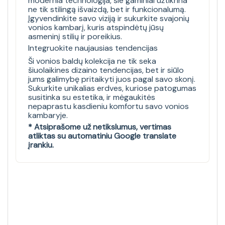
modernia technologija, šie gaminiai užtikrina
ne tik stilingą išvaizdą, bet ir funkcionalumą.
Įgyvendinkite savo viziją ir sukurkite svajonių
vonios kambarį, kuris atspindėtų jūsų
asmeninį stilių ir poreikius.
Integruokite naujausias tendencijas
Ši vonios baldų kolekcija ne tik seka
šiuolaikines dizaino tendencijas, bet ir siūlo
jums galimybę pritaikyti juos pagal savo skonį.
Sukurkite unikalias erdves, kuriose patogumas
susitinka su estetika, ir mėgaukitės
nepaprastu kasdieniu komfortu savo vonios
kambaryje.
* Atsiprašome už netikslumus, vertimas
atliktas su automatiniu Google translate
įrankiu.