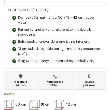
KODĖL RINKTIS ŠIĄ PREKĘ
Kompaktiški matmenys: 50 × 18 × 42 cm taupo
✓
vietą.
Patvari keraminė konstrukcija užtikrina ilgalaikį
✓
naudojimą.
Balta spalva lengvai dera prie įvairių interjerų.
✓
18 cm aukštis suteikia patogų, modernų praustuvės
✓
profilį.
9 kg svoris palengvina montavimą ir pritaikymą.
✓
🛡
📞
🔒
Garantija
Konsultacija
Saugus
24 mėn.
telefonu
pirkimas
Turime
50 cm
18 cm
42 cm