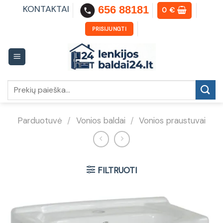
Skip
KONTAKTAI
656 88181
0
€
to
content
PRISIJUNGTI
Ieškoti:
Parduotuvė
/
Vonios baldai
/
Vonios praustuvai
FILTRUOTI