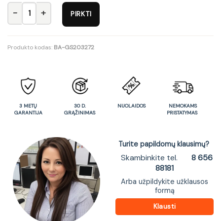
produkto kiekis: Vonios praustuvė GS203272
PIRKTI
Produkto kodas:
BA-GS203272
3 METŲ
30 D.
NUOLAIDOS
NEMOKAMS
GARANTIJA
GRĄŽINIMAS
PRISTATYMAS
Turite papildomų klausimų?
Skambinkite tel.
8 656
88181
Arba užpildykite užklausos
formą
Klausti