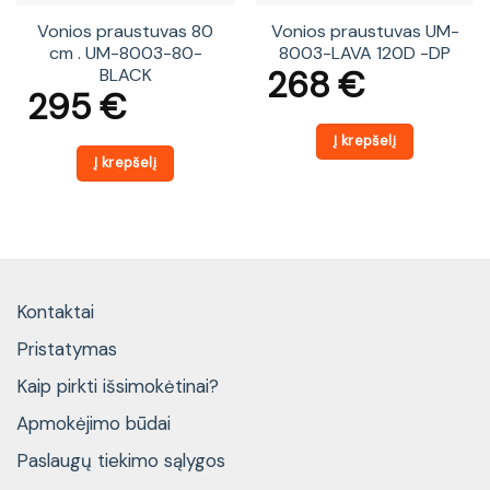
Vonios praustuvas 80
Vonios praustuvas UM-
cm . UM-8003-80-
8003-LAVA 120D -DP
268
€
BLACK
295
€
Į krepšelį
Į krepšelį
Kontaktai
Pristatymas
Kaip pirkti išsimokėtinai?
Apmokėjimo būdai
Paslaugų tiekimo sąlygos