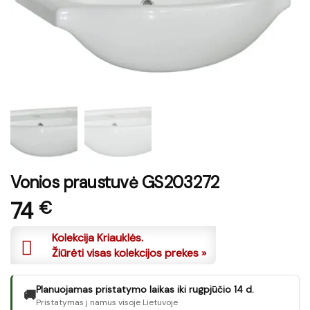
Vonios praustuvė GS203272
74
€
Kolekcija Kriauklės.
Žiūrėti visas kolekcijos prekes »
Planuojamas pristatymo laikas iki rugpjūčio 14 d.
🚚
Pristatymas į namus visoje Lietuvoje