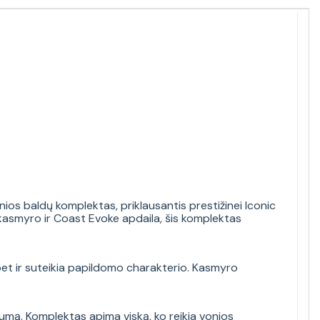
nios baldų komplektas, priklausantis prestižinei Iconic
o kasmyro ir Coast Evoke apdaila, šis komplektas
ų, bet ir suteikia papildomo charakterio. Kasmyro
mą. Komplektas apima viską, ko reikia vonios