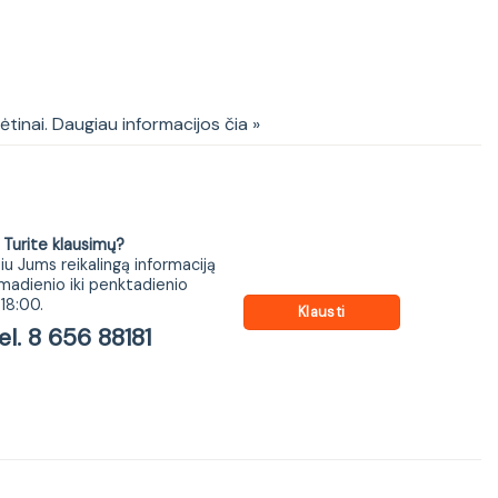
 cm su stalviršiu ir 2 praustuvai Lili
kėtinai. Daugiau informacijos čia »
ite klausimų?
iu Jums reikalingą informaciją
madienio iki penktadienio
18:00.
Klausti
 8 656 88181