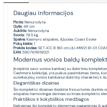
Daugiau informacijos
Plotis:
Nenurodyta
Gylis:
46 cm
Aukštis:
Nenurodyta
Svoris:
78.5 kg
Spalva:
Kasmyro atspalvis, Ąžuolas Coast Evoke
Pokų kiekis:
1
Prekės kodas:
SET-ICC B 180 cm LILI-MW21 81-01 CO
EAN:
5907611658321
Modernus vonios baldų komplek
Įkvėpkite savo vonios kambarį su išskirtiniu kompleksin
Cashmere kolekcijai, yra puikus pasirinkimas tiems, kur
suteikia jūsų vonios kambariui išskirtinį charakterį ir ši
Elegantiškas dizainas
Šio komplekto dizainas išsiskiria frezuotomis durimis su
atspalvis harmoningai derinasi su kitais komplekto elem
Praktiškos ir kokybiškos medžiagos
Kiekvienas šio komplekto elementas pagamintas iš auk