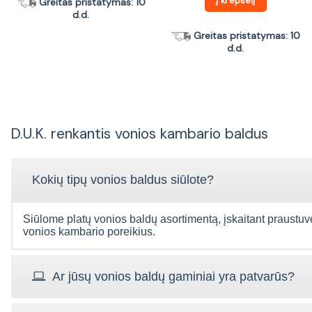
Į krepšelį
Greitas pristatymas: 10
d.d.
Greitas pristatymas: 10
d.d.
D.U.K. renkantis vonios kambario baldus
Kokių tipų vonios baldus siūlote?
Siūlome platų vonios baldų asortimentą, įskaitant praustuves, 
vonios kambario poreikius.
Ar jūsų vonios baldų gaminiai yra patvarūs?