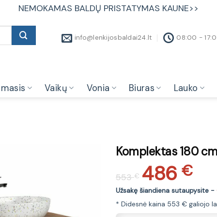
NEMOKAMAS BALDŲ PRISTATYMAS KAUNE>>
info@lenkijosbaldai24.lt
08:00 - 17:
amasis
Vaikų
Vonia
Biuras
Lauko
Komplektas 180 cm su
486
Original
Current
€
553
€
price
price
was:
is:
Užsakę šiandiena sutaupysite -
553 €.
486 €.
* Didesnė kaina 553 € galiojo 