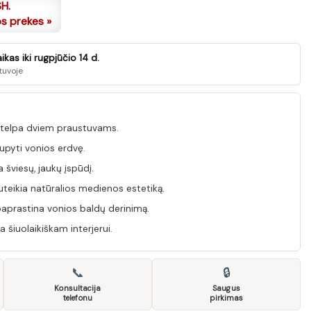
SH.
os prekes »
kas iki rugpjūčio 14 d.
tuvoje
 telpa dviem praustuvams.
pyti vonios erdvę.
 šviesų, jaukų įspūdį.
teikia natūralios medienos estetiką.
aprastina vonios baldų derinimą.
 šiuolaikiškam interjerui.
📞
🔒
Konsultacija
Saugus
telefonu
pirkimas