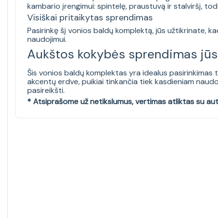
kambario įrengimui: spintelę, praustuvą ir stalviršį, todėl
Visiškai pritaikytas sprendimas
Pasirinkę šį vonios baldų komplektą, jūs užtikrinate, 
naudojimui.
Aukštos kokybės sprendimas j
Šis vonios baldų komplektas yra idealus pasirinkimas t
akcentų erdve, puikiai tinkančia tiek kasdieniam naudoj
pasireikšti.
* Atsiprašome už netikslumus, vertimas atliktas su au