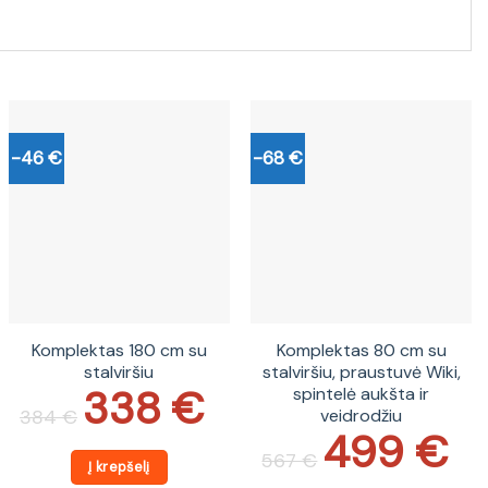
-46 €
-68 €
Komplektas 180 cm su
Komplektas 80 cm su
stalviršiu
stalviršiu, praustuvė Wiki,
338
€
spintelė aukšta ir
Original
Current
price
price
veidrodžiu
384
€
was:
is:
499
€
Original
Current
384 €.
338 €.
price
price
567
€
Į krepšelį
was:
is:
567 €.
499 €.