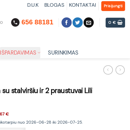
D.U.K
BLOGAS
KONTAKTAI
Prisijungti
656 88181
00
0
€
IŠPARDAVIMAS
SURINKIMAS
 stalviršiu ir 2 praustuvai Lili
67 €
laikotarpiu nuo 2026-06-28 iki 2026-07-25.