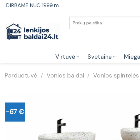
Skip
DIRBAME NUO 1999 m.
to
content
Ieškoti:
Virtuvė
Svetainė
Mieg
Parduotuvė
/
Vonios baldai
/
Vonios spintelės
-67 €