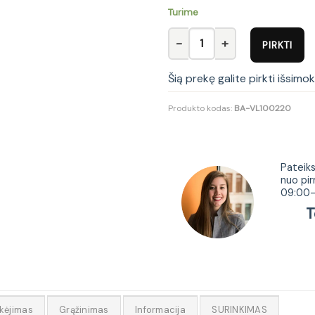
Turime
produkto kiekis: Komplektas 180
PIRKTI
Šią prekę galite pirkti išsimo
Produkto kodas:
BA-VL100220
Tur
Pateiks
nuo pir
09:00-
Tel.
kėjimas
Grąžinimas
Informacija
SURINKIMAS