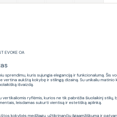
AST EVOKE OA
tas
iu sprendimu, kuris sujungia eleganciją ir funkcionalumą. Šis vo
ie vertina aukštą kokybę ir stilingą dizainą. Su unikaliu matini
uolaikišką išvaizdą.
 vertikaliomis ryflėmis, kurios ne tik pabrėžia šiuolaikinį stili
entais, leisdamas sukurti vientisą ir estetišką aplinką.
štos kokybės medžiagų, užtikrinančių ilgaamžiškumą ir patvaru