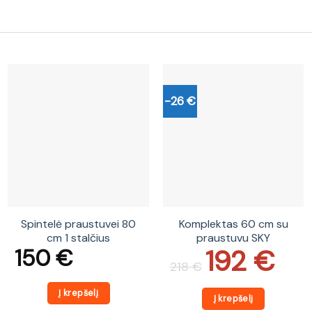
-26 €
Spintelė praustuvei 80
Komplektas 60 cm su
cm 1 stalčius
praustuvu SKY
192
€
150
€
Original
Current
price
price
218
€
was:
is:
218 €.
192 €.
Į krepšelį
Į krepšelį