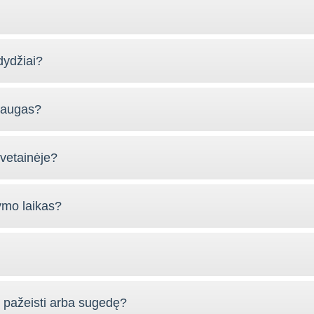
dydžiai?
slaugas?
vetainėje?
ymo laikas?
s pažeisti arba sugedę?