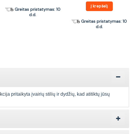
Į krepšelį
Greitas pristatymas: 10
d.d.
Greitas pristatymas: 10
d.d.
 pritaikyta įvairių stilių ir dydžių, kad atitiktų jūsų