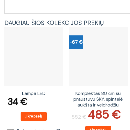
DAUGIAU ŠIOS KOLEKCIJOS PREKIŲ
-67 €
Lampa LED
Komplektas 80 cm su
34
€
praustuvu SKY, spintelė
aukšta ir veidrodžiu
485
€
Original
Current
price
price
552
€
Į krepšelį
was:
is:
552 €.
485 €.