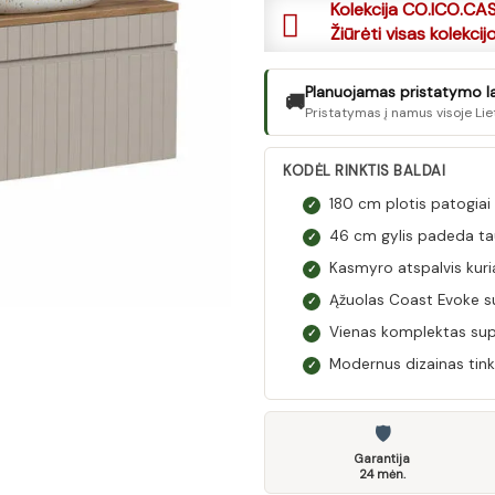
Kolekcija CO.ICO.CA
Žiūrėti visas kolekcij
Planuojamas pristatymo lai
🚚
Pristatymas į namus visoje Lie
KODĖL RINKTIS BALDAI
180 cm plotis patogiai
✓
46 cm gylis padeda tau
✓
Kasmyro atspalvis kuria
✓
Ąžuolas Coast Evoke su
✓
Vienas komplektas sup
✓
Modernus dizainas tinka
✓
🛡
Garantija
24 mėn.