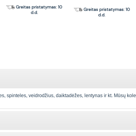
Greitas pristatymas: 10
Greitas pristatymas: 10
d.d.
d.d.
spinteles, veidrodžius, daiktadėžes, lentynas ir kt. Mūsų kolekcija