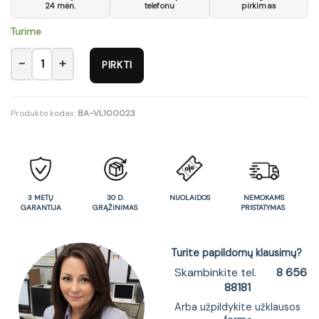
24 mėn.
telefonu
pirkimas
Turime
produkto kiekis: Komplektas 80cm
PIRKTI
Produkto kodas:
BA-VL100023
3 METŲ
30 D.
NUOLAIDOS
NEMOKAMS
GARANTIJA
GRĄŽINIMAS
PRISTATYMAS
Turite papildomų klausimų?
Skambinkite tel.
8 656
88181
Arba užpildykite užklausos