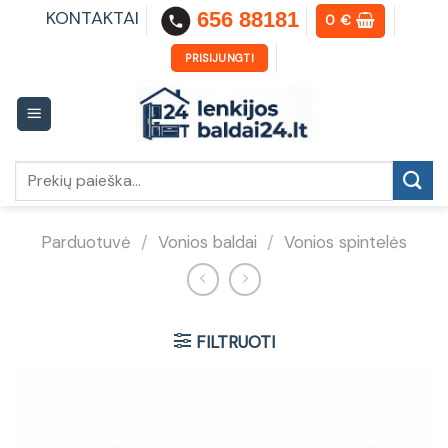
Skip
KONTAKTAI
656 88181
0
€
to
content
PRISIJUNGTI
Ieškoti:
Parduotuvė
/
Vonios baldai
/
Vonios spintelės
FILTRUOTI