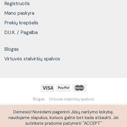
Registruotis
Mano paskyra
Prekių krepšelis
D.U.K. / Pagalba
Blogas
Virtuvės stalviršių spalvos
Blogas
Virtuvės stalviršių spalvos
Copyright 2026 © Kopijuoti be UAB''KETORA'' sutikimo
Dėmesio! Norėdami pagerinti Jūsų naršymo kokybę,
draudžiama
naudojame slapukus, kuriuos galite bet kada atšaukti. Jei
sutinkate prašome pažymėti ''ACCEPT''