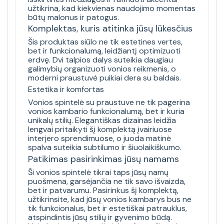
užtikrina, kad kiekvienas naudojimo momentas
būtų malonus ir patogus.
Komplektas, kuris atitinka jūsų lūkesčius
Šis produktas siūlo ne tik estetines vertes,
bet ir funkcionalumą, leidžiantį optimizuoti
erdvę. Dvi talpios dalys suteikia daugiau
galimybių organizuoti vonios reikmenis, o
moderni praustuvė puikiai dera su baldais.
Estetika ir komfortas
Vonios spintelė su praustuve ne tik pagerina
vonios kambario funkcionalumą, bet ir kuria
unikalų stilių. Elegantiškas dizainas leidžia
lengvai pritaikyti šį komplektą įvairiuose
interjero sprendimuose, o juoda matinė
spalva suteikia subtilumo ir šiuolaikiškumo.
Patikimas pasirinkimas jūsų namams
Ši vonios spintelė tikrai taps jūsų namų
puošmena, garsėjančia ne tik savo išvaizda,
bet ir patvarumu. Pasirinkus šį komplektą,
užtikrinsite, kad jūsų vonios kambarys bus ne
tik funkcionalus, bet ir estetiškai patrauklus,
atspindintis jūsų stilių ir gyvenimo būdą.