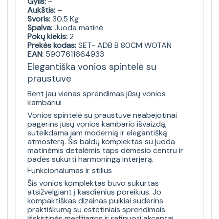
Gylis:
–
Aukštis:
–
Svoris:
30.5 Kg
Spalva:
Juoda matinė
Pokų kiekis:
2
Prekės kodas:
SET- ADB B 80CM WOTAN
EAN:
5907611664933
Elegantiška vonios spintelė su
praustuve
Bent jau vienas sprendimas jūsų vonios
kambariui
Vonios spintelė su praustuve neabejotinai
pagerins jūsų vonios kambario išvaizdą,
suteikdama jam modernią ir elegantišką
atmosferą. Šis baldų komplektas su juoda
matinėmis detalėmis taps dėmesio centru ir
padės sukurti harmoningą interjerą.
Funkcionalumas ir stilius
Šis vonios komplektas buvo sukurtas
atsižvelgiant į kasdienius poreikius. Jo
kompaktiškas dizainas puikiai suderins
praktiškumą su estetiniais sprendimais.
Išskirtinės medžiagos ir rafinuoti akcentai