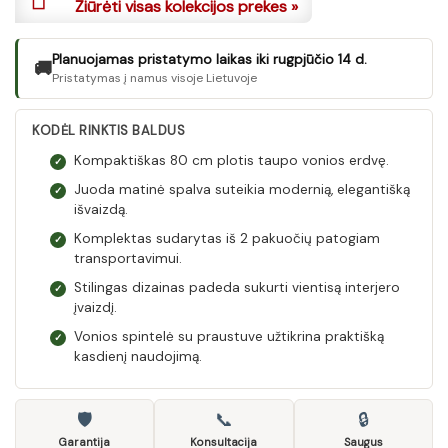
Žiūrėti visas kolekcijos prekes »
Planuojamas pristatymo laikas iki rugpjūčio 14 d.
🚚
Pristatymas į namus visoje Lietuvoje
KODĖL RINKTIS BALDUS
Kompaktiškas 80 cm plotis taupo vonios erdvę.
✓
Juoda matinė spalva suteikia modernią, elegantišką
✓
išvaizdą.
Komplektas sudarytas iš 2 pakuočių patogiam
✓
transportavimui.
Stilingas dizainas padeda sukurti vientisą interjero
✓
įvaizdį.
Vonios spintelė su praustuve užtikrina praktišką
✓
kasdienį naudojimą.
🛡
📞
🔒
Garantija
Konsultacija
Saugus