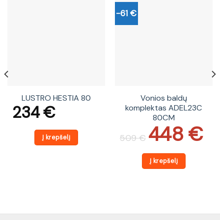
-61 €
LUSTRO HESTIA 80
Vonios baldų
234
€
komplektas ADEL23C
80CM
448
€
Original
Current
price
price
509
€
Į krepšelį
was:
is:
509 €.
448 €.
Į krepšelį