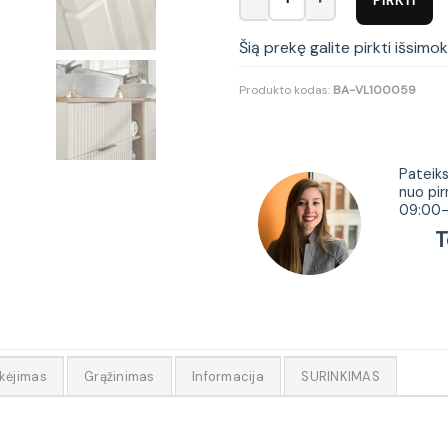
Šią prekę galite pirkti išsimo
Produkto kodas:
BA-VL100059
Tur
Pateiks
nuo pir
09:00-
Tel.
kėjimas
Grąžinimas
Informacija
SURINKIMAS