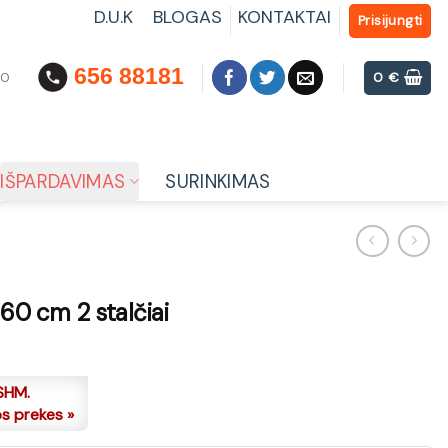
D.U.K
BLOGAS
KONTAKTAI
Prisijungti
656 88181
00
0
€
IŠPARDAVIMAS
SURINKIMAS
 60 cm 2 stalčiai
SHM.
os prekes »