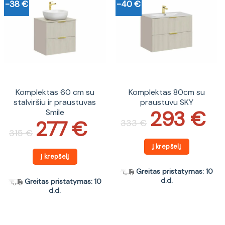
-38 €
-40 €
Komplektas 60 cm su
Komplektas 80cm su
stalviršiu ir praustuvas
praustuvu SKY
293
€
Smile
Original
Current
price
price
277
€
Original
Current
333
€
was:
is:
price
price
315
€
333 €.
293 €.
was:
is:
315 €.
277 €.
Į krepšelį
Į krepšelį
Greitas pristatymas: 10
d.d.
Greitas pristatymas: 10
d.d.