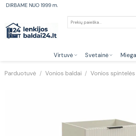
Skip
DIRBAME NUO 1999 m.
to
content
Ieškoti:
Virtuvė
Svetainė
Mieg
Parduotuvė
/
Vonios baldai
/
Vonios spintelės