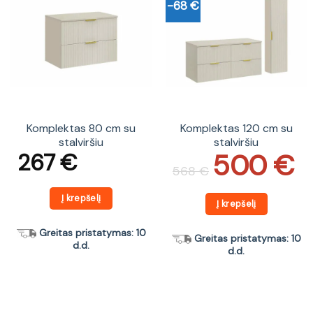
-68 €
Komplektas 80 cm su
Komplektas 120 cm su
stalviršiu
stalviršiu
500
€
267
€
Original
Current
price
price
568
€
was:
is:
568 €.
500 €.
Į krepšelį
Į krepšelį
Greitas pristatymas: 10
Greitas pristatymas: 10
d.d.
d.d.