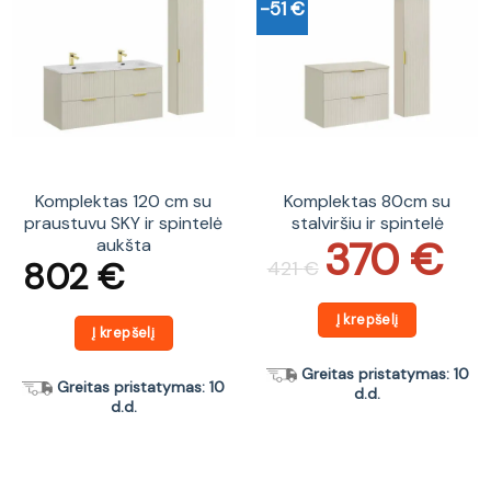
-51 €
Komplektas 120 cm su
Komplektas 80cm su
praustuvu SKY ir spintelė
stalviršiu ir spintelė
370
€
aukšta
Original
Current
price
price
802
€
421
€
was:
is:
421 €.
370 €.
Į krepšelį
Į krepšelį
Greitas pristatymas: 10
Greitas pristatymas: 10
d.d.
d.d.