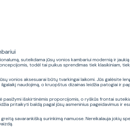
bariui
cionalumą, suteikdama jūsų vonios kambariui modernią ir jaukią i
koncepcijomis, todėl tai puikus sprendimas tiek klasikiniam, tie
ūsų vonios aksesuarai būtų tvarkingai laikomi. Jūs galėsite lengv
ilgalaikį naudojimą, o kruopštus dizainas leidžia patogiai ir pa
 pasižymi išskirtinėmis proporcijomis, o ryškūs frontai suteikia 
idžia pritaikyti baldą pagal jūsų asmeninius pageidavimus ir es
reitą savarankišką surinkimą namuose. Nereikalauja jokių speciali
vaizdą.