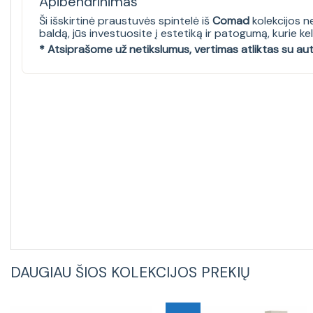
Apibendrinimas
Ši išskirtinė praustuvės spintelė iš
Comad
kolekcijos n
baldą, jūs investuosite į estetiką ir patogumą, kurie ke
* Atsiprašome už netikslumus, vertimas atliktas su au
DAUGIAU ŠIOS KOLEKCIJOS PREKIŲ