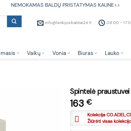
NEMOKAMAS BALDŲ PRISTATYMAS KAUNE>>
info@lenkijosbaldai24.lt
08:00 - 17:
amasis
Vaikų
Vonia
Biuras
Lauko
Spintelė praustuvei
163
€
Kolekcija CO.ADEL.C
Žiūrėti visas kolekcij