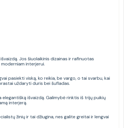
švaizdą. Jos šiuolaikinis dizainas ir rafinuotas
k moderniam interjerui.
ai pasiekti viską, ko reikia, be vargo, o tai svarbu, kai
prastai uždaryti duris bei šufladas.
elegantišką išvaizdą. Galimybė rinktis iš trijų puikių
amą interjerą.
stų žinių ir tai džiugina, nes galite greitai ir lengvai