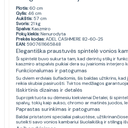
Plotis:
60 cm
Gylis:
46 cm
Aukštis:
57 cm
Svoris:
21 kg
Spalva:
Kaszmiro
Pokų kiekis:
Nenurodyta
Prekės kodas:
ADEL CASHMERE 82-60-2S
EAN:
5907611665848
Elegantiška praustuvės spintelė vonios kam
Ši spintelė buvo sukurta tam, kad derintų stilių ir funk
kaszmiro atspalvis puikiai dera su įvairiomis interjero 
Funkcionalumas ir patogumas
Su dviem erdviais šufladomis, šis baldas užtikrins, kad j
reikia skubiai pasiruošti. Tvirtos medžiagos garantuoja 
Išskirtinis dizainas ir detalės
Suprojektuota su dėmesiu kiekvienai Detalei, ši spintelė
spalvų, tokių kaip aukso, chromo ar matinės juodos, le
Paprastas surinkimas ir patogumas
Baldai pristatomi specialiai pakuotėse, užtikrinančiose g
suteikti savo vonios kambariui šiuolaikišką ir stilingą iš