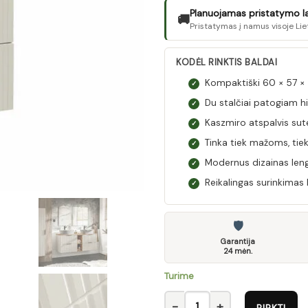
Planuojamas pristatymo lai
🚚
Pristatymas į namus visoje Lie
KODĖL RINKTIS BALDAI
Kompaktiški 60 × 57 
✓
Du stalčiai patogiam h
✓
Kaszmiro atspalvis sut
✓
Tinka tiek mažoms, ti
✓
Modernus dizainas lengv
✓
Reikalingas surinkimas le
✓
🛡
Garantija
24 mėn.
Turime
produkto kiekis: Spintelė prau
PIRKTI