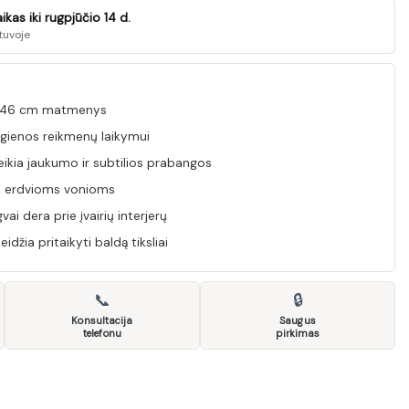
kas iki rugpjūčio 14 d.
tuvoje
× 46 cm matmenys
igienos reikmenų laikymui
eikia jaukumo ir subtilios prabangos
ek erdvioms vonioms
ai dera prie įvairių interjerų
idžia pritaikyti baldą tiksliai
📞
🔒
Konsultacija
Saugus
telefonu
pirkimas
stuvei 60 cm 2 stalčiai