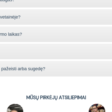
vetainėje?
ymo laikas?
s pažeisti arba sugedę?
MŪSŲ PIRKĖJŲ ATSILIEPIMAI