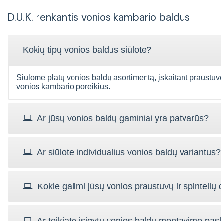
D.U.K. renkantis vonios kambario baldus
Kokių tipų vonios baldus siūlote?
Siūlome platų vonios baldų asortimentą, įskaitant praustuves, 
vonios kambario poreikius.
Ar jūsų vonios baldų gaminiai yra patvarūs?
Ar siūlote individualius vonios baldų variantus?
Kokie galimi jūsų vonios praustuvų ir spintelių 
Ar teikiate įsigytų vonios baldų montavimo pa