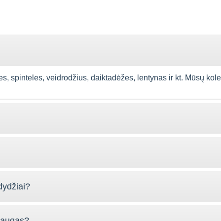
spinteles, veidrodžius, daiktadėžes, lentynas ir kt. Mūsų kolekcija
dydžiai?
slaugas?