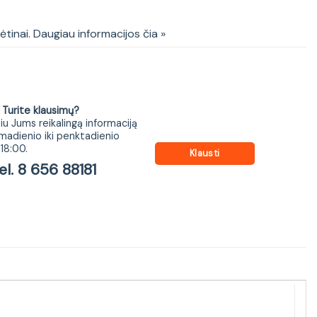
kėtinai. Daugiau informacijos čia »
ite klausimų?
iu Jums reikalingą informaciją
madienio iki penktadienio
18:00.
Klausti
 8 656 88181