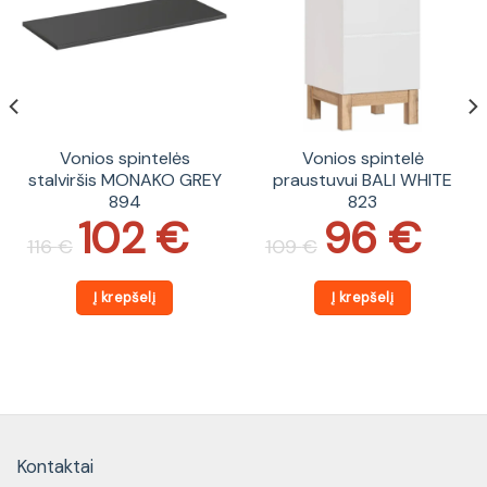
Vonios spintelės
Vonios spintelė
stalviršis MONAKO GREY
praustuvui BALI WHITE
894
823
102
€
96
€
Original
Current
Original
Current
price
price
price
price
116
€
109
€
was:
is:
was:
is:
116 €.
102 €.
109 €.
96 €.
Į krepšelį
Į krepšelį
Kontaktai