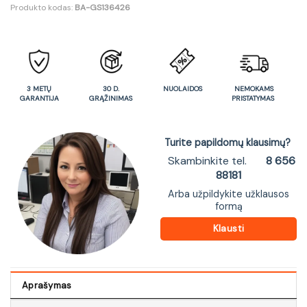
Produkto kodas:
BA-GS136426
3 METŲ
30 D.
NUOLAIDOS
NEMOKAMS
GARANTIJA
GRĄŽINIMAS
PRISTATYMAS
Turite papildomų klausimų?
Skambinkite tel.
8 656
88181
Arba užpildykite užklausos
formą
Klausti
Aprašymas