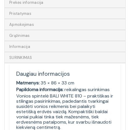
Prekės informacija
Pristatymas
Apmokėjimas
Grąžinimas
Informacija
SURINKIMAS
Daugiau informacijos
Matmenys:
35 × 86 × 33 cm
Papildoma informacija:
reikalingas surinkimas
Vonios spintelė BALI WHITE 810 – praktiškas ir
stilingas pasirinkimas, padedantis tvarkingai
susidėti vonios reikmenis bei palaikyti
estetišką erdvės vaizdą. Kompaktiški baldai
voniai puikiai tinka tiek mažesnėms, tiek
erdvesnėms patalpoms, kur svarbu išnaudoti
kiekvieną centimetrą.