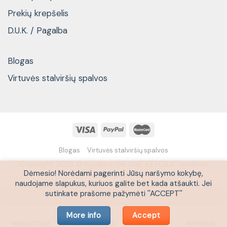
Prekių krepšelis
D.U.K. / Pagalba
Blogas
Virtuvės stalviršių spalvos
Blogas
Virtuvės stalviršių spalvos
Copyright 2026 © Kopijuoti be UAB''KETORA'' sutikimo
Dėmesio! Norėdami pagerinti Jūsų naršymo kokybę,
draudžiama
naudojame slapukus, kuriuos galite bet kada atšaukti. Jei
sutinkate prašome pažymėti ''ACCEPT''
More info
Accept
PARDUOTUVĖ
IŠPARDAVIMAS
PASKYRA
KREPŠELIS