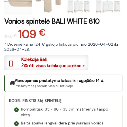
Vonios spintelė BALI WHITE 810
109
Original
Current
€
124
€
price
price
was:
is:
* Didesnė kaina 124 € galiojo laikotarpiu nuo 2026-04-02 iki
2026-04-29.
124 €.
109 €.
Kolekcija Bali.
Žiūrėti visas kolekcijos prekes »
Planuojamas pristatymo laikas iki rugpjūčio 14 d.
🚚
Pristatymas į namus visoje Lietuvoje
KODĖL RINKTIS ŠIĄ SPINTELĘ
Kompaktiški 35 × 86 × 33 cm matmenys taupo
✓
vietą.
Balta spalva lengvai dera prie įvairaus vonios
✓