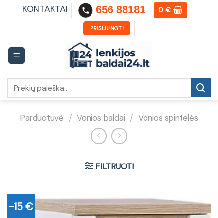
Skip
KONTAKTAI
656 88181
0
€
to
content
PRISIJUNGTI
Ieškoti:
Parduotuvė
/
Vonios baldai
/
Vonios spintelės
FILTRUOTI
-15 €