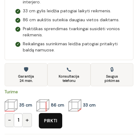
interjero.
33 cm gylis leidžia patogiai laikyti reikmenis.
✓
86 cm aukštis suteikia daugiau vietos daiktams.
✓
Praktiškas sprendimas tvarkingai susidėti vonios
✓
reikmenis.
Reikalingas surinkimas leidžia patogiai pritaikyti
✓
baldą namuose.
🛡
📞
🔒
Garantija
Konsultacija
Saugus
24 mėn.
telefonu
pirkimas
Turime
35 cm
86 cm
33 cm
produkto kiekis: Vonios spintelė BALI WHITE 810
PIRKTI