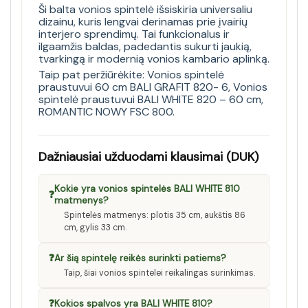
Ši balta vonios spintelė išsiskiria universaliu
dizainu, kuris lengvai derinamas prie įvairių
interjero sprendimų. Tai funkcionalus ir
ilgaamžis baldas, padedantis sukurti jaukią,
tvarkingą ir modernią vonios kambario aplinką.
Taip pat peržiūrėkite:
Vonios spintelė
praustuvui 60 cm BALI GRAFIT 820- 6
,
Vonios
spintelė praustuvui BALI WHITE 820 – 60 cm
,
ROMANTIC NOWY FSC 800
.
Dažniausiai užduodami klausimai (DUK)
Kokie yra vonios spintelės BALI WHITE 810
❓
matmenys?
Spintelės matmenys: plotis 35 cm, aukštis 86
cm, gylis 33 cm.
❓
Ar šią spintelę reikės surinkti patiems?
Taip, šiai vonios spintelei reikalingas surinkimas.
❓
Kokios spalvos yra BALI WHITE 810?