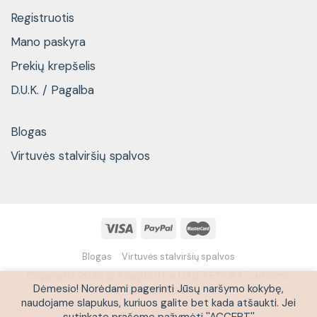
Registruotis
Mano paskyra
Prekių krepšelis
D.U.K. / Pagalba
Blogas
Virtuvės stalviršių spalvos
Blogas
Virtuvės stalviršių spalvos
Copyright 2026 © Kopijuoti be UAB''KETORA'' sutikimo
Dėmesio! Norėdami pagerinti Jūsų naršymo kokybę,
draudžiama
naudojame slapukus, kuriuos galite bet kada atšaukti. Jei