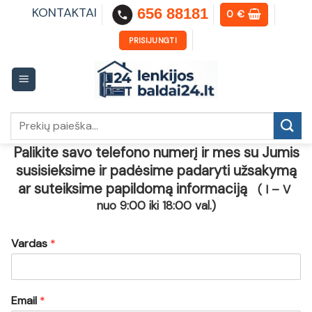
Skip
KONTAKTAI
656 88181
0
€
to
content
PRISIJUNGTI
Ieškoti:
Palikite savo telefono numerį ir mes su Jumis
susisieksime ir padėsime padaryti užsakymą
ar suteiksime papildomą informaciją
( I – V
nuo 9:00 iki 18:00 val.)
Vardas
*
Email
*