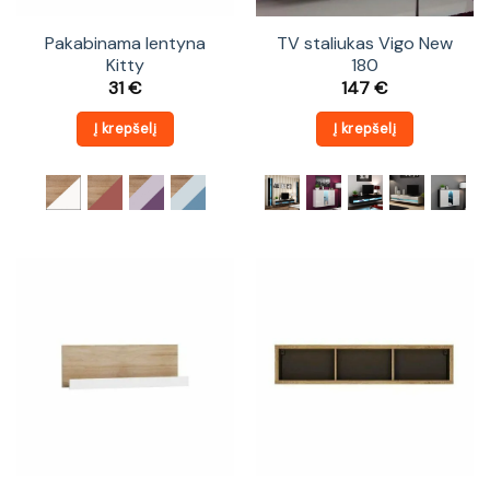
Pakabinama lentyna
TV staliukas Vigo New
Kitty
180
31
€
147
€
Į krepšelį
Į krepšelį