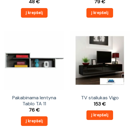
48
€
79
€
Į krepšelį
Į krepšelį
Pakabinama lentyna
TV staliukas Vigo
Tablo TA 11
153
€
76
€
Į krepšelį
Į krepšelį