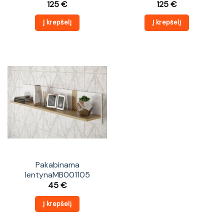
125
€
125
€
Į krepšelį
Į krepšelį
Pakabinama
lentynaMB001105
45
€
Į krepšelį