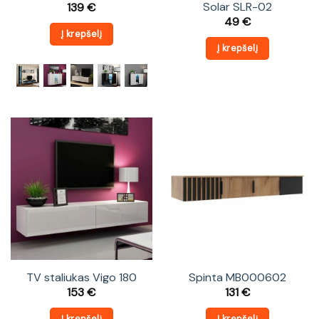
Solar SLR-02
139
€
49
€
Į krepšelį
Į krepšelį
TV staliukas Vigo 180
Spinta MB000602
153
€
131
€
Į krepšelį
Į krepšelį