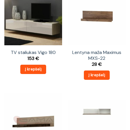
TV staliukas Vigo 180
Lentyna maža Maximus
MXS-22
153
€
28
€
Į krepšelį
Į krepšelį