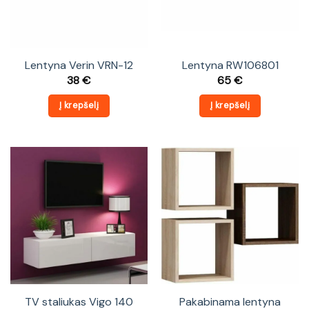
Lentyna Verin VRN-12
Lentyna RW106801
38
€
65
€
Į krepšelį
Į krepšelį
TV staliukas Vigo 140
Pakabinama lentyna