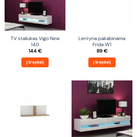
TV staliukas Vigo New
Lentyna pakabinama
140
Frida W1
144
€
89
€
Į krepšelį
Į krepšelį