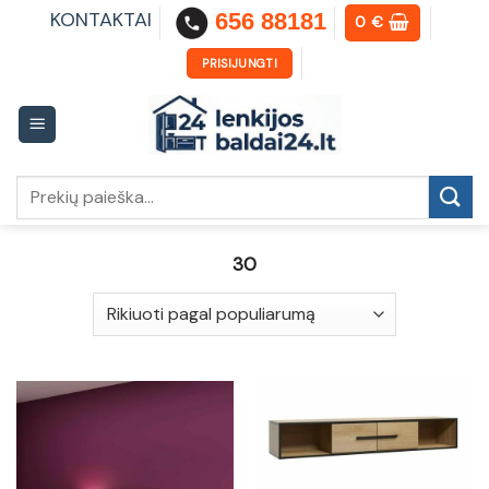
Skip
KONTAKTAI
656 88181
0
€
to
content
PRISIJUNGTI
Ieškoti:
30