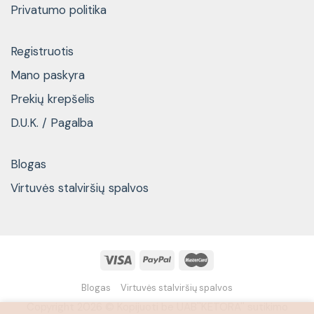
Privatumo politika
Registruotis
Mano paskyra
Prekių krepšelis
D.U.K. / Pagalba
Blogas
Virtuvės stalviršių spalvos
Blogas
Virtuvės stalviršių spalvos
Copyright 2026 © Kopijuoti be UAB''KETORA'' sutikimo