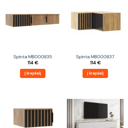
Spinta MB000835
Spinta MB000837
114
€
114
€
Į krepšelį
Į krepšelį