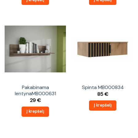
Pakabinama
Spinta MB000834
lentynaMB000631
85
€
29
€
Į krepšelį
Į krepšelį