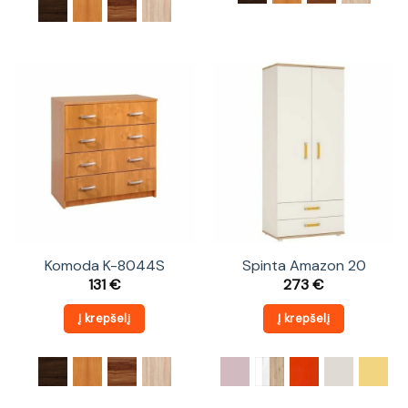
Komoda K-8044S
Spinta Amazon 20
131
€
273
€
Į krepšelį
Į krepšelį