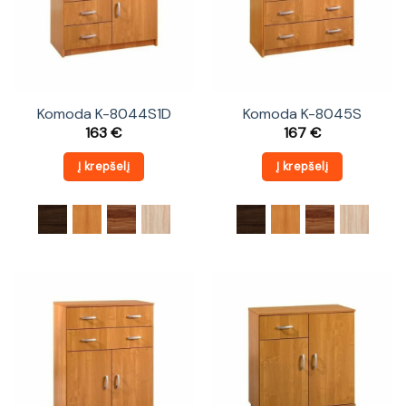
Komoda K-8044S1D
Komoda K-8045S
163
€
167
€
Į krepšelį
Į krepšelį