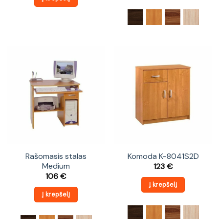
Rašomasis stalas
Komoda K-8041S2D
Medium
123
€
106
€
Į krepšelį
Į krepšelį