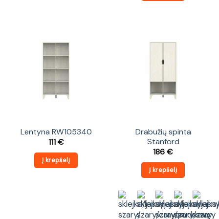
Lentyna RW105340
Drabužių spinta
Stanford
111
€
186
€
Į krepšelį
Į krepšelį