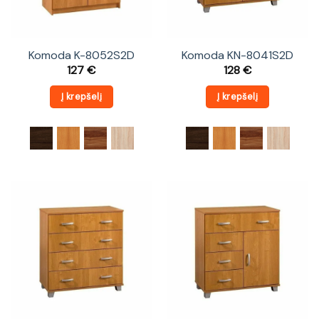
Komoda K-8052S2D
Komoda KN-8041S2D
127
€
128
€
Į krepšelį
Į krepšelį