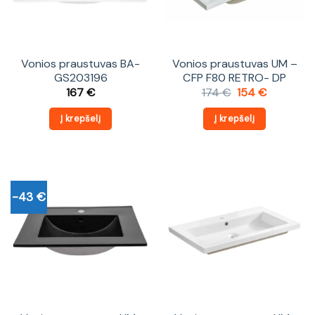
Vonios praustuvas BA-
Vonios praustuvas UM –
GS203196
CFP F80 RETRO- DP
Original
Current
167
€
174
€
154
€
price
price
was:
is:
Į krepšelį
Į krepšelį
174 €.
154 €.
-43 €