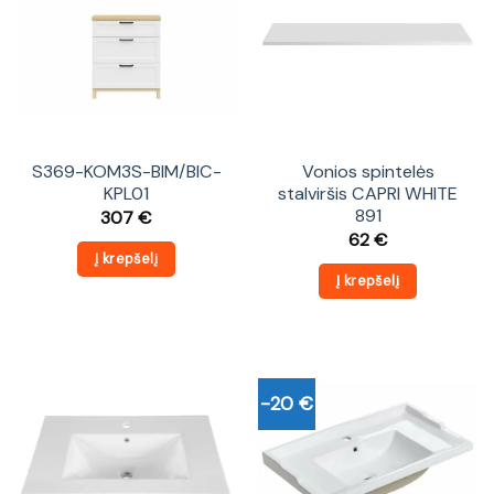
S369-KOM3S-BIM/BIC-
Vonios spintelės
KPL01
stalviršis CAPRI WHITE
891
307
€
62
€
Į krepšelį
Į krepšelį
-20 €