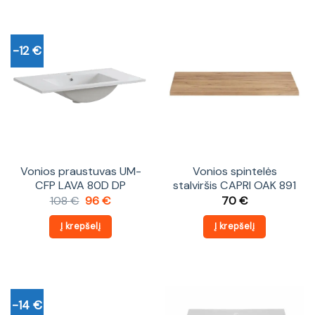
-12 €
Vonios praustuvas UM-
Vonios spintelės
CFP LAVA 80D DP
stalviršis CAPRI OAK 891
Original
Current
108
€
96
€
70
€
price
price
was:
is:
Į krepšelį
Į krepšelį
108 €.
96 €.
-14 €