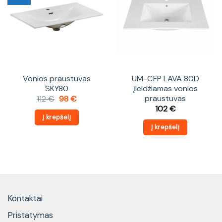
Vonios praustuvas
UM-CFP LAVA 80D
SKY80
įleidžiamas vonios
praustuvas
Original
Current
112
€
98
€
price
price
102
€
was:
is:
Į krepšelį
112 €.
98 €.
Į krepšelį
Kontaktai
Pristatymas