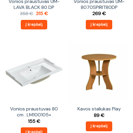
Vonios praustuvas UM-
Vonios praustuvas UM-
LAVA BLACK 80 DP
8070SPIRIT80DP
Original
Current
358
€
315
€
269
€
price
price
was:
is:
Į krepšelį
Į krepšelį
358 €.
315 €.
Vonios praustuvas 80
Kavos staliukas Play
cm . LM100105+
89
€
155
€
Į krepšelį
Į krepšelį