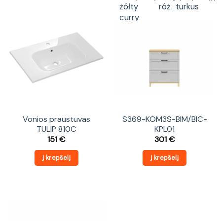
Vonios praustuvas
S369-KOM3S-BIM/BIC-
TULIP 810C
KPL01
151
€
301
€
Į krepšelį
Į krepšelį