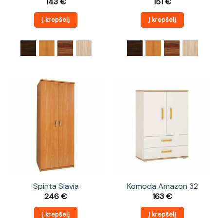
143
€
151
€
Į krepšelį
Į krepšelį
Spinta Slavia
Komoda Amazon 32
246
€
163
€
Į krepšelį
Į krepšelį