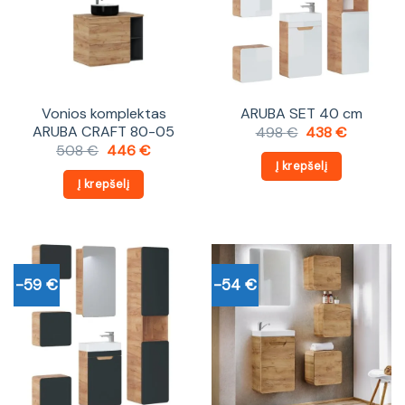
Vonios komplektas
ARUBA SET 40 cm
ARUBA CRAFT 80-05
Original
Current
498
€
438
€
price
price
Original
Current
508
€
446
€
was:
is:
price
price
Į krepšelį
498 €.
438 €.
was:
is:
Į krepšelį
508 €.
446 €.
-59 €
-54 €