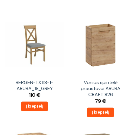
BERGEN-TX118-1-
Vonios spintelė
ARUBA_18_GREY
praustuvui ARUBA
CRAFT 826
110
€
79
€
Į krepšelį
Į krepšelį