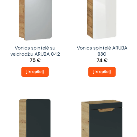
Vonios spintelė su
Vonios spintelė ARUBA
veidrodžiu ARUBA 842
830
75
€
74
€
Į krepšelį
Į krepšelį