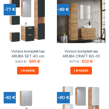
-77 €
-69 €
Vonios komplektas
Vonios komplektas
ARUBA SET 40 cm
ARUBA CRAFT 60-01
Original
Current
Original
Current
642
€
565
€
571
€
502
€
price
price
price
price
was:
is:
was:
is:
Į krepšelį
Į krepšelį
642 €.
565 €.
571 €.
502 €.
-62 €
-60 €