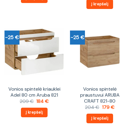
was:
is:
Į krepšelį
218 €.
192 €.
-25 €
-25 €
Vonios spintelė kriauklei
Vonios spintelė
Adel 80 cm Aruba 821
praustuvui ARUBA
CRAFT 821-80
Original
Current
209
€
184
€
price
price
Original
Current
204
€
179
€
was:
is:
price
price
Į krepšelį
209 €.
184 €.
was:
is:
Į krepšelį
204 €.
179 €.