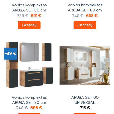
Vonios komplektas
Vonios komplektas
ARUBA SET 80 cm
ARUBA SET 80 cm
Original
Current
Original
Current
785
€
691
€
748
€
658
€
price
price
price
price
was:
is:
was:
is:
Į krepšelį
Į krepšelį
785 €.
691 €.
748 €.
658 €.
-89 €
Vonios komplektas
ARUBA SET 60
ARUBA SET 80 cm
UNIVERSAL
Original
Current
745
€
656
€
713
€
price
price