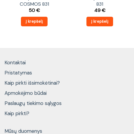
COSMOS 831
831
50
€
49
€
Į krepšelį
Į krepšelį
Kontaktai
Pristatymas
Kaip pirkti išsimokėtinai?
Apmokėjimo būdai
Paslaugų tiekimo sąlygos
Kaip pirkti?
Mūsų duomenys