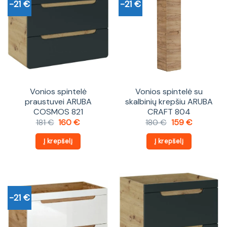
-21 €
-21 €
Vonios spintelė
Vonios spintelė su
praustuvei ARUBA
skalbinių krepšiu ARUBA
COSMOS 821
CRAFT 804
Original
Current
Original
Current
181
€
160
€
180
€
159
€
price
price
price
price
was:
is:
was:
is:
Į krepšelį
Į krepšelį
181 €.
160 €.
180 €.
159 €.
-21 €