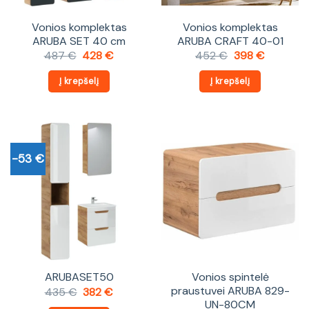
Vonios komplektas
Vonios komplektas
ARUBA SET 40 cm
ARUBA CRAFT 40-01
Original
Current
Original
Current
487
€
428
€
452
€
398
€
price
price
price
price
was:
is:
was:
is:
Į krepšelį
Į krepšelį
487 €.
428 €.
452 €.
398 €.
-53 €
ARUBASET50
Vonios spintelė
praustuvei ARUBA 829-
Original
Current
435
€
382
€
price
price
UN-80CM