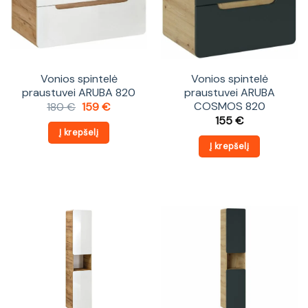
Vonios spintelė
Vonios spintelė
praustuvei ARUBA 820
praustuvei ARUBA
COSMOS 820
Original
Current
180
€
159
€
price
price
155
€
was:
is:
Į krepšelį
180 €.
159 €.
Į krepšelį