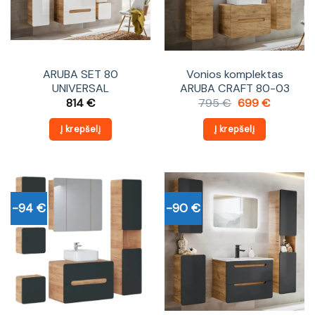
ARUBA SET 80
Vonios komplektas
UNIVERSAL
ARUBA CRAFT 80-03
Original
Current
814
€
795
€
699
€
price
price
was:
is:
Į krepšelį
Į krepšelį
795 €.
699 €.
-94 €
-90 €