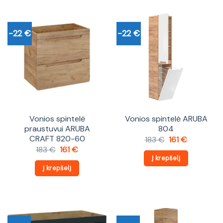
-22 €
-22 €
Vonios spintelė
Vonios spintelė ARUBA
praustuvui ARUBA
804
CRAFT 820-60
Original
Current
183
€
161
€
price
price
Original
Current
183
€
161
€
was:
is:
price
price
Į krepšelį
183 €.
161 €.
was:
is:
Į krepšelį
183 €.
161 €.