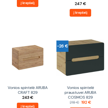
was:
is:
Į krepšelį
247
€
435 €.
382 €.
Į krepšelį
-26 €
Vonios spintelė ARUBA
Vonios spintelė
CRAFT 829
praustuvei ARUBA
COSMOS 829
243
€
Original
Current
218
€
192
€
price
price
Į krepšelį