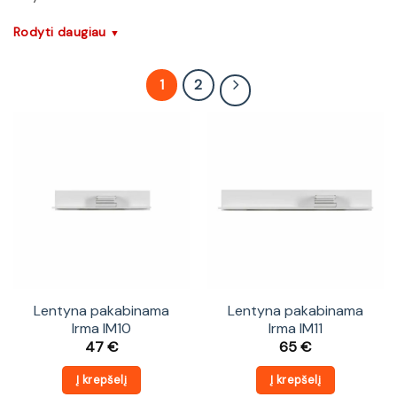
Rodyti daugiau
▼
1
2
Lentyna pakabinama
Lentyna pakabinama
Irma IM10
Irma IM11
47
€
65
€
Į krepšelį
Į krepšelį