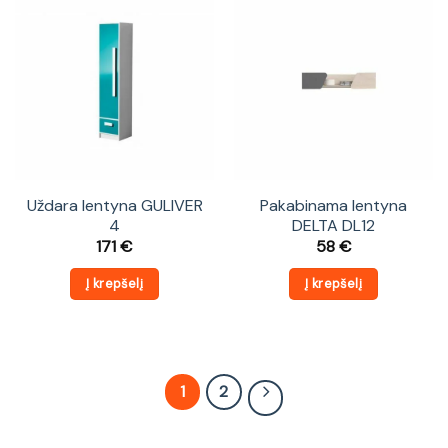
Uždara lentyna GULIVER
Pakabinama lentyna
4
DELTA DL12
171
€
58
€
Į krepšelį
Į krepšelį
1
2