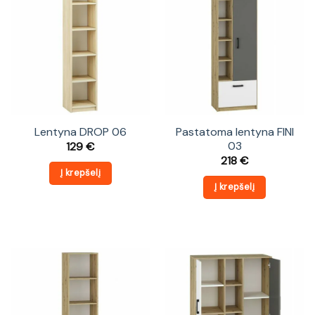
Lentyna DROP 06
Pastatoma lentyna FINI
03
129
€
218
€
Į krepšelį
Į krepšelį