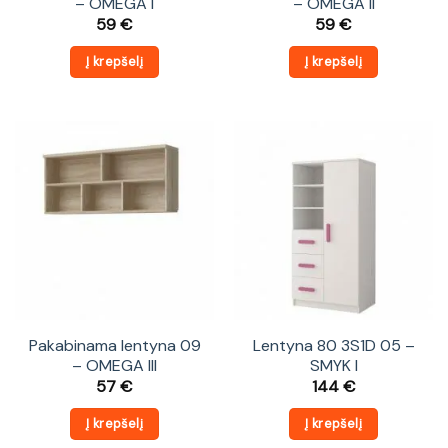
– OMEGA I
– OMEGA II
59
€
59
€
Į krepšelį
Į krepšelį
Pakabinama lentyna 09
Lentyna 80 3S1D 05 –
– OMEGA III
SMYK I
57
€
144
€
Į krepšelį
Į krepšelį