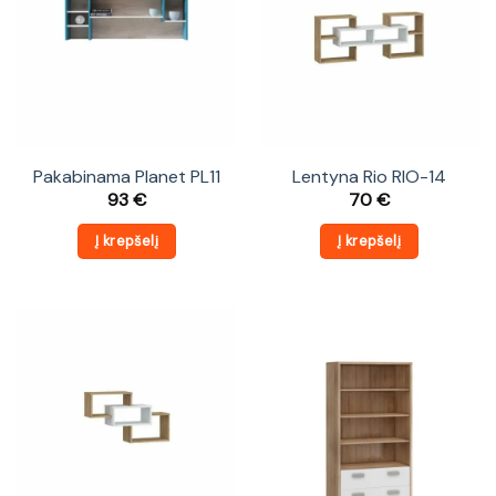
Pakabinama Planet PL11
Lentyna Rio RIO-14
93
€
70
€
Į krepšelį
Į krepšelį