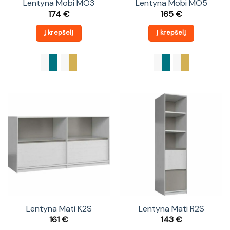
Lentyna Mobi MO3
Lentyna Mobi MO5
174
€
165
€
Į krepšelį
Į krepšelį
Lentyna Mati K2S
Lentyna Mati R2S
161
€
143
€