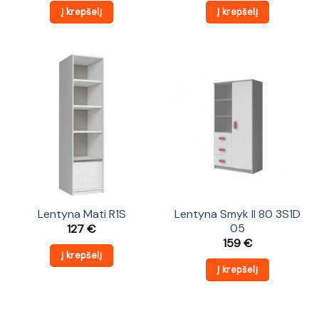
Į krepšelį
Į krepšelį
Lentyna Mati R1S
Lentyna Smyk II 80 3S1D
05
127
€
159
€
Į krepšelį
Į krepšelį