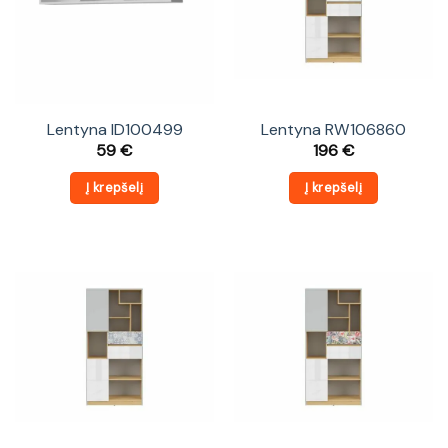
Lentyna ID100499
Lentyna RW106860
59
€
196
€
Į krepšelį
Į krepšelį