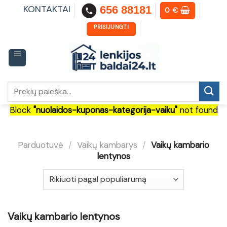
Skip
KONTAKTAI
656 88181
0
€
to
content
PRISIJUNGTI
Ieškoti:
Block
"nuolaidos-kuponas-kategorija-vaiku"
not found
Parduotuvė
/
Vaikų kambarys
/
Vaikų kambario
lentynos
Vaikų kambario lentynos