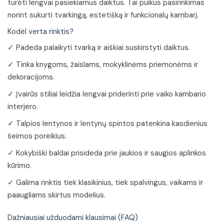
turėti lengvai pasiekiamus daiktus. Tai puikus pasirinkimas
norint sukurti tvarkingą, estetišką ir funkcionalų kambarį.
Kodėl verta rinktis?
✓ Padeda palaikyti tvarką ir aiškiai suskirstyti daiktus.
✓ Tinka knygoms, žaislams, mokyklinėms priemonėms ir
dekoracijoms.
✓ Įvairūs stiliai leidžia lengvai priderinti prie vaiko kambario
interjero.
✓ Talpios lentynos ir lentynų spintos patenkina kasdienius
šeimos poreikius.
✓ Kokybiški baldai prisideda prie jaukios ir saugios aplinkos
kūrimo.
✓ Galima rinktis tiek klasikinius, tiek spalvingus, vaikams ir
paaugliams skirtus modelius.
Dažniausiai užduodami klausimai (FAQ)