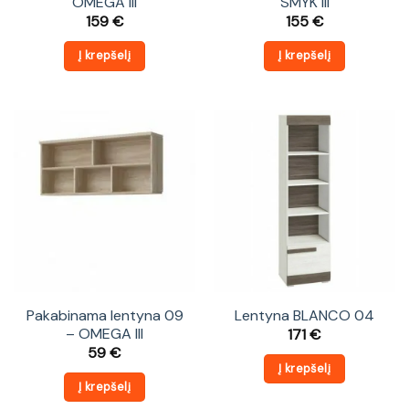
OMEGA III
SMYK III
159
€
155
€
Į krepšelį
Į krepšelį
Pakabinama lentyna 09
Lentyna BLANCO 04
– OMEGA III
171
€
59
€
Į krepšelį
Į krepšelį