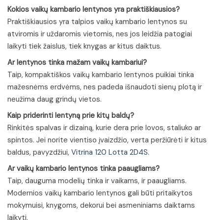
Kokios vaikų kambario lentynos yra praktiškiausios?
Praktiškiausios yra talpios vaikų kambario lentynos su
atviromis ir uždaromis vietomis, nes jos leidžia patogiai
laikyti tiek žaislus, tiek knygas ar kitus daiktus.
Ar lentynos tinka mažam vaikų kambariui?
Taip, kompaktiškos vaikų kambario lentynos puikiai tinka
mažesnėms erdvėms, nes padeda išnaudoti sienų plotą ir
neužima daug grindų vietos.
Kaip priderinti lentyną prie kitų baldų?
Rinkitės spalvas ir dizainą, kurie dera prie lovos, staliuko ar
spintos. Jei norite vientiso įvaizdžio, verta peržiūrėti ir kitus
baldus, pavyzdžiui,
Vitrina 120 Lotta 2D4S
.
Ar vaikų kambario lentynos tinka paaugliams?
Taip, dauguma modelių tinka ir vaikams, ir paaugliams.
Modernios vaikų kambario lentynos gali būti pritaikytos
mokymuisi, knygoms, dekorui bei asmeniniams daiktams
laikyti.