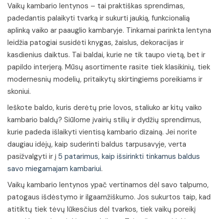
Vaikų kambario lentynos – tai praktiškas sprendimas,
padedantis palaikyti tvarką ir sukurti jaukią, funkcionalią
aplinką vaiko ar paauglio kambaryje. Tinkamai parinkta lentyna
leidžia patogiai susidėti knygas, žaislus, dekoracijas ir
kasdienius daiktus. Tai baldai, kurie ne tik taupo vietą, bet ir
papildo interjerą. Mūsų asortimente rasite tiek klasikinių, tiek
modernesnių modelių, pritaikytų skirtingiems poreikiams ir
skoniui.
Ieškote baldo, kuris derėtų prie lovos, staliuko ar kitų vaiko
kambario baldų? Siūlome įvairių stilių ir dydžių sprendimus,
kurie padeda išlaikyti vientisą kambario dizainą. Jei norite
daugiau idėjų, kaip suderinti baldus tarpusavyje, verta
pasižvalgyti ir į
5 patarimus, kaip išsirinkti tinkamus baldus
savo miegamajam kambariui
.
Vaikų kambario lentynos ypač vertinamos dėl savo talpumo,
patogaus išdėstymo ir ilgaamžiškumo. Jos sukurtos taip, kad
atitiktų tiek tėvų lūkesčius dėl tvarkos, tiek vaikų poreikį