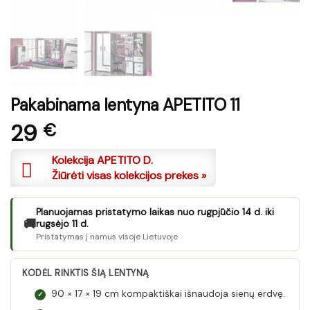
Pakabinama lentyna APETITO 11
29
€
Kolekcija APETITO D.
Žiūrėti visas kolekcijos prekes »
Planuojamas pristatymo laikas nuo rugpjūčio 14 d. iki
🚚
rugsėjo 11 d.
Pristatymas į namus visoje Lietuvoje
KODĖL RINKTIS ŠIĄ LENTYNĄ
90 × 17 × 19 cm kompaktiškai išnaudoja sienų erdvę.
✓