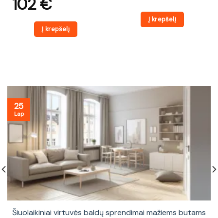
102
€
Į krepšelį
Į krepšelį
25
Lap
Šiuolaikiniai virtuvės baldų sprendimai mažiems butams