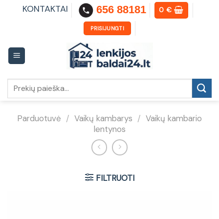
Skip
KONTAKTAI
656 88181
0
€
to
content
PRISIJUNGTI
Ieškoti:
Parduotuvė
/
Vaikų kambarys
/
Vaikų kambario
lentynos
FILTRUOTI