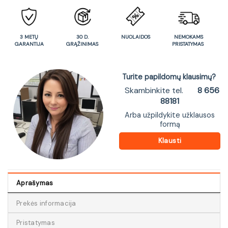
3 METŲ
30 D.
NUOLAIDOS
NEMOKAMS
GARANTIJA
GRĄŽINIMAS
PRISTATYMAS
Turite papildomų klausimų?
Skambinkite tel.
8 656
88181
Arba užpildykite užklausos
formą
Klausti
Aprašymas
Prekės informacija
Pristatymas