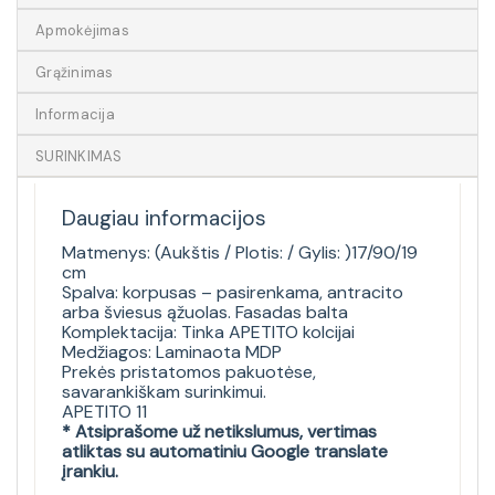
Apmokėjimas
Grąžinimas
Informacija
SURINKIMAS
Daugiau informacijos
Matmenys: (Aukštis / Plotis: / Gylis: )17/90/19
cm
Spalva: korpusas – pasirenkama, antracito
arba šviesus ąžuolas. Fasadas balta
Komplektacija: Tinka APETITO kolcijai
Medžiagos: Laminaota MDP
Prekės pristatomos pakuotėse,
savarankiškam surinkimui.
APETITO 11
* Atsiprašome už netikslumus, vertimas
atliktas su automatiniu Google translate
įrankiu.