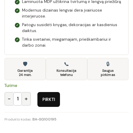
Laminuota MDP užtikrina tvirtumą ir lengvą priežiūrą.
✓
Modernus dizainas lengvai dera įvairiuose
✓
interjeruose.
Patogu susidėti knygas, dekoracijas ar kasdienius
✓
daiktus.
Tinka svetainei, miegamajam, prieškambariui ir
✓
darbo zonai.
🛡
📞
🔒
Garantija
Konsultacija
Saugus
24 mėn.
telefonu
pirkimas
Turime
produkto kiekis: Pakabinama lentyna APETITO 11
PIRKTI
Produkto kodas:
BA-SG100195