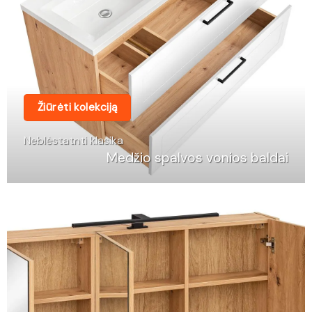
Žiūrėti kolekciją
Neblėstatnti klasika
Medžio spalvos vonios baldai