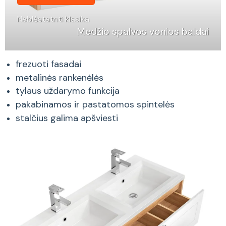
Neblėstatnti klasika
Medžio spalvos vonios baldai
frezuoti fasadai
metalinės rankenėlės
tylaus uždarymo funkcija
pakabinamos ir pastatomos spintelės
stalčius galima apšviesti