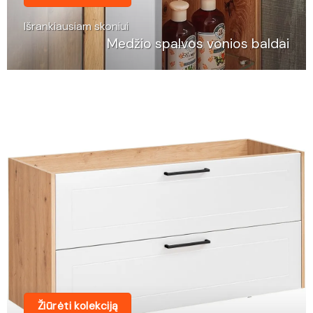
Išrankiausiam skoniui
Medžio spalvos vonios baldai
Žiūrėti kolekciją