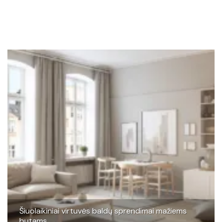
Šiuolaikiniai virtuvės baldų sprendimai mažiems
butams