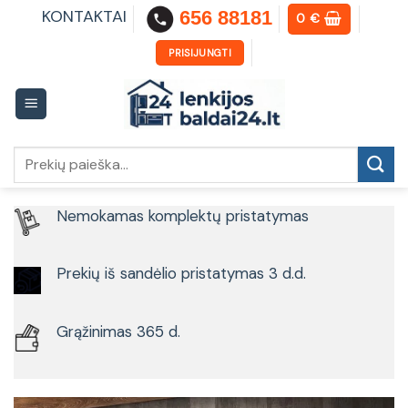
Skip
KONTAKTAI
656 88181
0
€
to
content
PRISIJUNGTI
Ieškoti:
Nemokamas komplektų pristatymas
Prekių iš sandėlio pristatymas 3 d.d.
Grąžinimas 365 d.