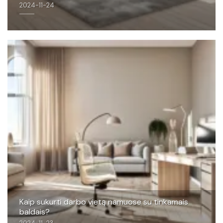
2024-11-24
Kaip sukurti darbo vietą namuose su tinkamais
baldais?