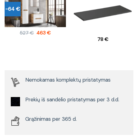
-64 €
Original
Current
527
€
463
€
price
price
78
€
was:
is:
527 €.
463 €.
Nemokamas komplektų pristatymas
Prekių iš sandėlio pristatymas per 3 d.d.
Grąžinimas per 365 d.