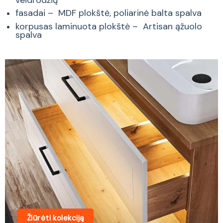
fasadai – MDF plokštė, poliarinė balta spalva
korpusas laminuota plokštė – Artisan ąžuolo
spalva
Žiūrėti kolekciją