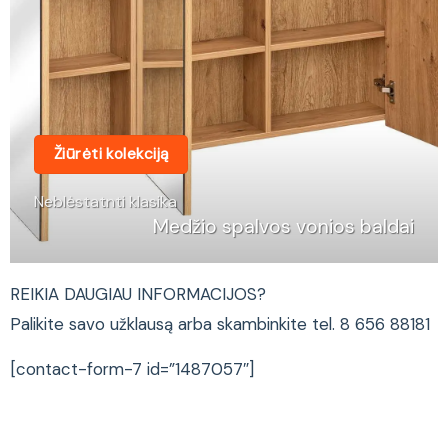
Žiūrėti kolekciją
Neblėstatnti klasika
Medžio spalvos vonios baldai
REIKIA DAUGIAU INFORMACIJOS?
Palikite savo užklausą arba skambinkite tel. 8 656 88181
[contact-form-7 id=”1487057″]