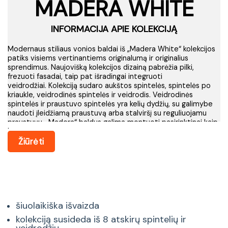
MADERA WHITE
INFORMACIJA APIE KOLEKCIJĄ
Modernaus stiliaus vonios baldai iš „Madera White“ kolekcijos
patiks visiems vertinantiems originalumą ir originalius
sprendimus.
Naujovišką kolekcijos dizainą pabrėžia pilki,
frezuoti fasadai, taip pat išradingai integruoti
veidrodžiai.
Kolekciją sudaro aukštos spintelės, spintelės po
kriaukle, veidrodinės spintelės ir veidrodis.
Veidrodinės
spintelės ir praustuvo spintelės yra kelių dydžių, su galimybe
naudoti įleidžiamą praustuvą arba stalviršį su reguliuojamu
praustuvu.
„Madera“ baldus galima montuoti pasirinktinai kaip
.
pakabinamus arba stovinčius ant metalinių kojų.
Kolekcija
pasižymi unikaliu dizainu ir gerai parinktomis
Žiūrėti
spalvomis.
„Madera White“ kolekcijos baldai buvo sukurti
atsižvelgiant į naujausias interjero tendencijas.
šiuolaikiška išvaizda
kolekciją susideda iš 8 atskirų spintelių ir
veidrodžių