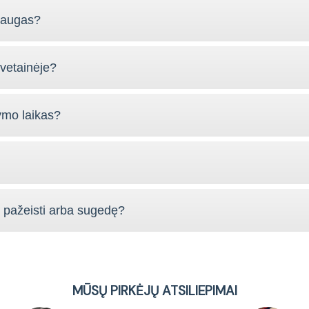
slaugas?
vetainėje?
ymo laikas?
s pažeisti arba sugedę?
MŪSŲ PIRKĖJŲ ATSILIEPIMAI