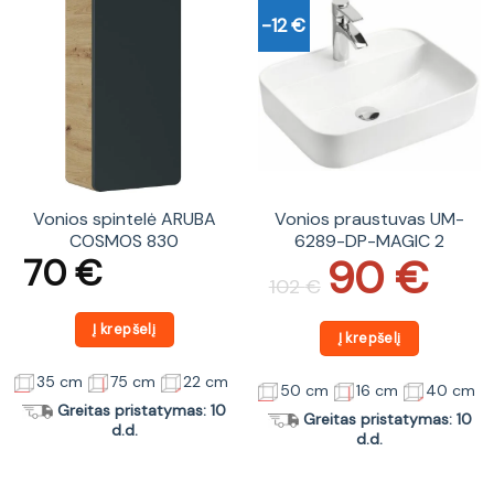
-12 €
Vonios spintelė ARUBA
Vonios praustuvas UM-
COSMOS 830
6289-DP-MAGIC 2
90
€
70
€
Original
Current
price
price
102
€
was:
is:
102 €.
90 €.
Į krepšelį
Į krepšelį
35 cm
75 cm
22 cm
50 cm
16 cm
40 cm
Greitas pristatymas: 10
Greitas pristatymas: 10
d.d.
d.d.