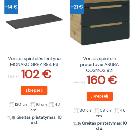
-14 €
-21 €
Vonios spintelės lentyna
Vonios spintelė
MONAKO GREY 884 PS
praustuvei ARUBA
102
€
COSMOS 821
Original
Current
price
price
160
€
116
€
Original
Current
was:
is:
price
price
181
€
116 €.
102 €.
was:
is:
181 €.
160 €.
Į krepšelį
Į krepšelį
120 cm
16 cm
43
cm
80 cm
59 cm
46
cm
Greitas pristatymas: 10
d.d.
Greitas pristatymas: 10
d.d.