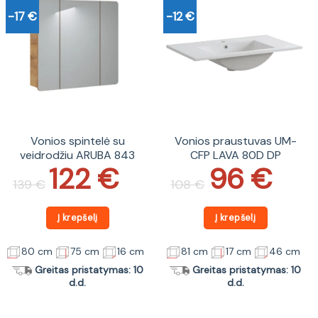
-17 €
-12 €
Vonios spintelė su
Vonios praustuvas UM-
veidrodžiu ARUBA 843
CFP LAVA 80D DP
122
€
96
€
Original
Current
Original
Current
price
price
price
price
139
€
108
€
was:
is:
was:
is:
139 €.
122 €.
108 €.
96 €.
Į krepšelį
Į krepšelį
80 cm
75 cm
16 cm
81 cm
17 cm
46 cm
Greitas pristatymas: 10
Greitas pristatymas: 10
d.d.
d.d.