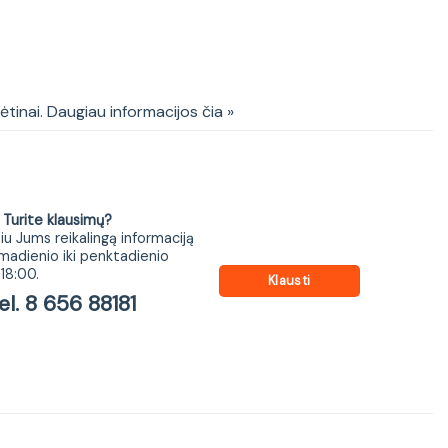
lės stalviršis CAPRI OAK 892
kėtinai. Daugiau informacijos čia »
ite klausimų?
iu Jums reikalingą informaciją
madienio iki penktadienio
18:00.
Klausti
 8 656 88181