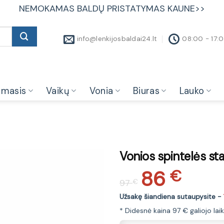
NEMOKAMAS BALDŲ PRISTATYMAS KAUNE>>
info@lenkijosbaldai24.lt
08:00 - 17:
amasis
Vaikų
Vonia
Biuras
Lauko
Vonios spintelės st
86
Original
Current
€
97
€
price
price
was:
is:
Užsakę šiandiena sutaupysite -
97 €.
86 €.
* Didesnė kaina 97 € galiojo lai