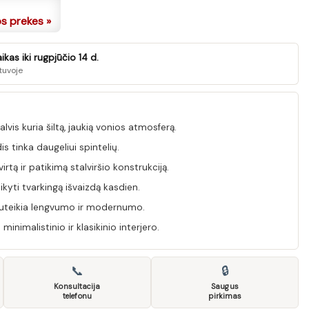
os prekes »
kas iki rugpjūčio 14 d.
tuvoje
vis kuria šiltą, jaukią vonios atmosferą.
s tinka daugeliui spintelių.
irtą ir patikimą stalviršio konstrukciją.
yti tvarkingą išvaizdą kasdien.
 suteikia lengvumo ir modernumo.
inimalistinio ir klasikinio interjero.
📞
🔒
Konsultacija
Saugus
telefonu
pirkimas