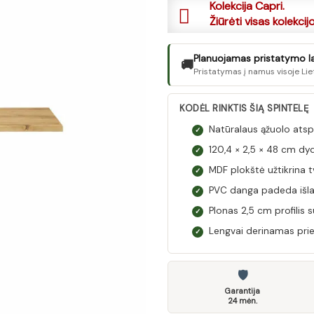
Kolekcija Capri.
Žiūrėti visas kolekcij
Planuojamas pristatymo lai
🚚
Pristatymas į namus visoje Lie
KODĖL RINKTIS ŠIĄ SPINTELĘ
Natūralaus ąžuolo atspal
✓
120,4 × 2,5 × 48 cm dydi
✓
MDF plokštė užtikrina tv
✓
PVC danga padeda išlaik
✓
Plonas 2,5 cm profilis
✓
Lengvai derinamas prie m
✓
🛡
Garantija
24 mėn.