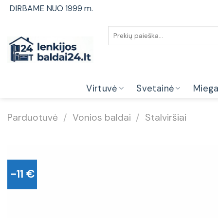
Skip
DIRBAME NUO 1999 m.
to
content
Ieškoti:
Virtuvė
Svetainė
Mieg
Parduotuvė
/
Vonios baldai
/
Stalviršiai
-11 €