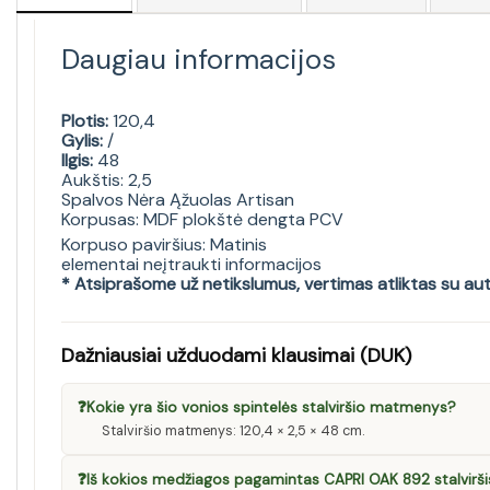
Daugiau informacijos
Plotis:
120,4
Gylis:
/
Ilgis:
48
Aukštis: 2,5
Spalvos Nėra Ąžuolas Artisan
Korpusas: MDF plokštė dengta PCV
Korpuso paviršius: Matinis
elementai neįtraukti informacijos
* Atsiprašome už netikslumus, vertimas atliktas su au
Dažniausiai užduodami klausimai (DUK)
❓
Kokie yra šio vonios spintelės stalviršio matmenys?
Stalviršio matmenys: 120,4 × 2,5 × 48 cm.
❓
Iš kokios medžiagos pagamintas CAPRI OAK 892 stalvirši