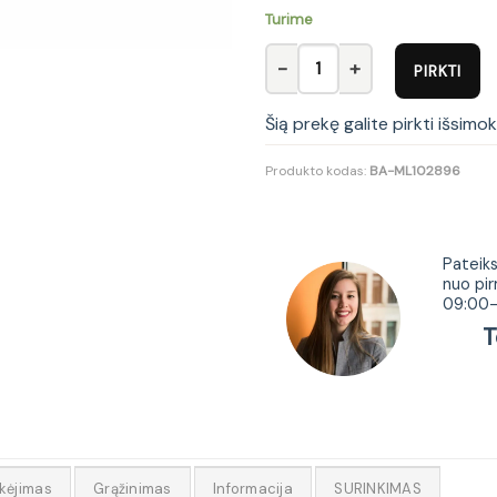
Turime
produkto kiekis: Vonios spinte
PIRKTI
Šią prekę galite pirkti išsimo
Produkto kodas:
BA-ML102896
Tur
Pateiks
nuo pir
09:00-
Tel.
kėjimas
Grąžinimas
Informacija
SURINKIMAS