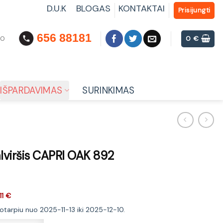
D.U.K
BLOGAS
KONTAKTAI
Prisijungti
656 88181
00
0
€
IŠPARDAVIMAS
SURINKIMAS
alviršis CAPRI OAK 892
11 €
kotarpiu nuo 2025-11-13 iki 2025-12-10.