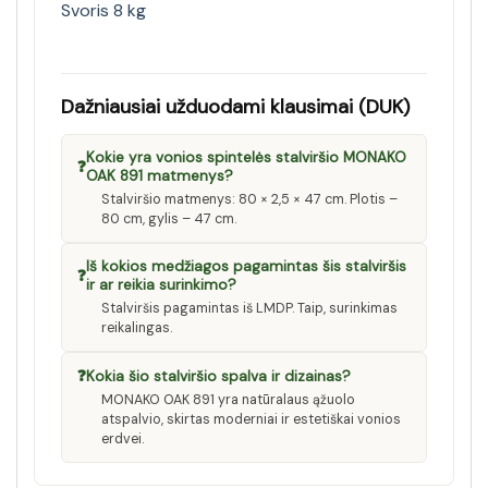
Svoris 8 kg
Dažniausiai užduodami klausimai (DUK)
Kokie yra vonios spintelės stalviršio MONAKO
❓
OAK 891 matmenys?
Stalviršio matmenys: 80 × 2,5 × 47 cm. Plotis –
80 cm, gylis – 47 cm.
Iš kokios medžiagos pagamintas šis stalviršis
❓
ir ar reikia surinkimo?
Stalviršis pagamintas iš LMDP. Taip, surinkimas
reikalingas.
❓
Kokia šio stalviršio spalva ir dizainas?
MONAKO OAK 891 yra natūralaus ąžuolo
atspalvio, skirtas moderniai ir estetiškai vonios
erdvei.