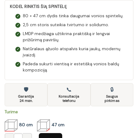
KODĖL RINKTIS ŠIĄ SPINTELĘ
80 × 47 cm dydis tinka daugumai vonios spintelių.
✓
2,5 cm storis suteikia tvirtumo ir solidumo.
✓
LMDP medžiaga užtikrina praktišką ir lengvai
✓
prižiūrimą paviršių.
Natūralaus ąžuolo atspalvis kuria jaukų, modernų
✓
įvaizdį.
Padeda sukurti vientisą ir estetišką vonios baldų
✓
kompoziciją.
🛡
📞
🔒
Garantija
Konsultacija
Saugus
24 mėn.
telefonu
pirkimas
Turime
80 cm
47 cm
produkto kiekis: Vonios spintelės stalviršis MONAKO OAK 891