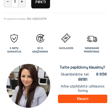
PIRKTI
Produkto kodas:
BA-GS203174
3 METŲ
30 D.
NUOLAIDOS
NEMOKAMS
GARANTIJA
GRĄŽINIMAS
PRISTATYMAS
Turite papildomų klausimų?
Skambinkite tel.
8 656
88181
Arba užpildykite užklausos
formą
Klausti