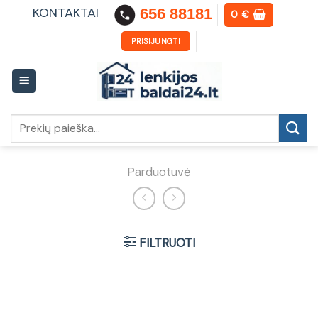
Skip
KONTAKTAI
656 88181
0
€
to
content
PRISIJUNGTI
Ieškoti:
Parduotuvė
FILTRUOTI