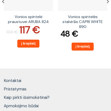
Vonios spintelė
Vonios spintelės
praustuvei ARUBA 824
stalviršis CAPRI WHITE
117
€
890
Original
Current
price
price
48
€
133
€
was:
is:
133 €.
117 €.
Į krepšelį
Į krepšelį
Kontaktai
Pristatymas
Kaip pirkti išsimokėtinai?
Apmokėjimo būdai