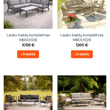
Lauko baldų komplektas
Lauko baldų komplektas
MB001128
MB001129
1058
€
1265
€
Į krepšelį
Į krepšelį