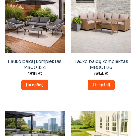
Lauko baldų komplektas
Lauko baldų komplektas
MB001124
MB001126
1816
€
564
€
Į krepšelį
Į krepšelį