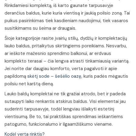
Rinkdamiesi komplektą, iš karto gaunate tarpusavyje
derančius baldus, kurie kuria vientisą ir jaukią poilsio zoną. Tai
puikus pasirinkimas tiek kasdieniam naudojimui, tiek vasaros
susitikimams su šeima ar draugais.
Šioje kategorijoje rasite įvairių stilių, dydžių ir komplektacijų
lauko baldus, pritaikytus skirtingiems poreikiams. Nesvarbu,
ar ieškote mažesnio sprendimo balkonui, ar erdvaus
komplekto terasai – čia lengva atrasti tinkamiausią variantą.
Jei norite dar daugiau komforto, verta pagalvoti ir apie
papildomą
skėtį sode – šešėlio oazę
, kuris padės mėgautis
poilsiu net karštą dieną.
Lauko baldų komplektai ne tik gražiai atrodo, bet ir padeda
sutaupyti laiko renkantis atskirus baldus. Visi elementai jau
suderinti tarpusavyje, todėl lengviau išlaikyti estetinį
vientisumą. Be to, tai praktiškas sprendimas ieškantiems
patogumo, funkcionalumo ir ilgaamžiškumo viename.
Kodėl verta rinktis?