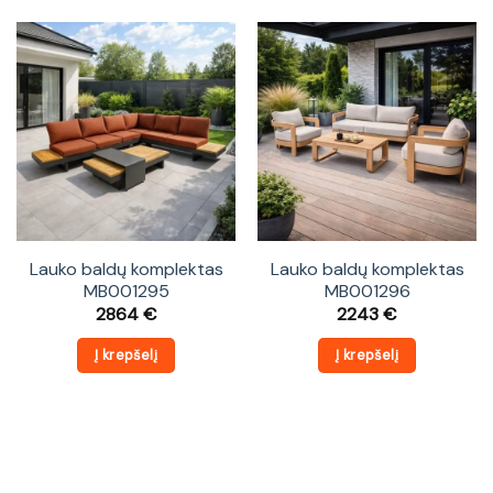
Lauko baldų komplektas
Lauko baldų komplektas
MB001295
MB001296
2864
€
2243
€
Į krepšelį
Į krepšelį