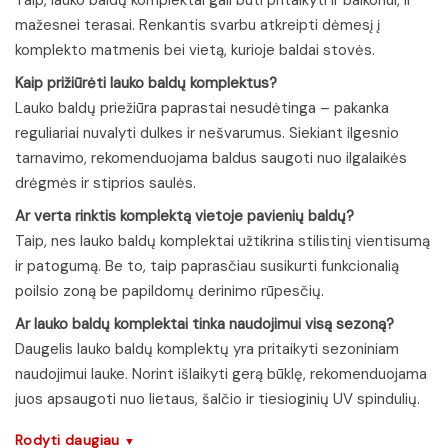
Taip, lauko baldų komplektai gali būti pritaikyti ir balkonui, ir
mažesnei terasai. Renkantis svarbu atkreipti dėmesį į
komplekto matmenis bei vietą, kurioje baldai stovės.
Kaip prižiūrėti lauko baldų komplektus?
Lauko baldų priežiūra paprastai nesudėtinga – pakanka
reguliariai nuvalyti dulkes ir nešvarumus. Siekiant ilgesnio
tarnavimo, rekomenduojama baldus saugoti nuo ilgalaikės
drėgmės ir stiprios saulės.
Ar verta rinktis komplektą vietoje pavienių baldų?
Taip, nes lauko baldų komplektai užtikrina stilistinį vientisumą
ir patogumą. Be to, taip paprasčiau susikurti funkcionalią
poilsio zoną be papildomų derinimo rūpesčių.
Ar lauko baldų komplektai tinka naudojimui visą sezoną?
Daugelis lauko baldų komplektų yra pritaikyti sezoniniam
naudojimui lauke. Norint išlaikyti gerą būklę, rekomenduojama
juos apsaugoti nuo lietaus, šalčio ir tiesioginių UV spindulių.
Rodyti daugiau
▼