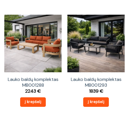
Lauko baldų komplektas
Lauko baldų komplektas
MB001288
MB001293
2243
€
1839
€
Į krepšelį
Į krepšelį