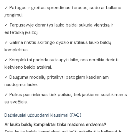
✓ Patogus ir greitas sprendimas terasos, sodo ar balkono
įrengimui.
✓ Tarpusavyje derantys lauko baldai sukuria vientisą ir
estetišką įvaizdį.
✓ Galima rinktis skirtingo dydžio ir stiliaus lauko baldų
komplektus.
✓ Komplektai padeda sutaupyti laiko, nes nereikia derinti
kiekvieno baldo atskirai.
✓ Dauguma modelių pritaikyti patogiam kasdieniam
naudojimui lauke.
✓ Puikus pasirinkimas tiek poilsiui, tiek jaukiems susitikimams
su svečiais.
Dažniausiai užduodami klausimai (FAQ)
Ar lauko baldų komplektai tinka mažoms erdvėms?