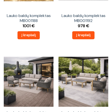
Lauko baldų komplektas
Lauko baldų komplektas
MB001188
MB001192
1001
€
978
€
Į krepšelį
Į krepšelį