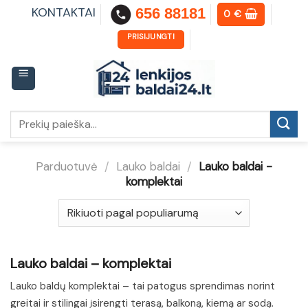
Skip
KONTAKTAI
656 88181
0
€
to
content
PRISIJUNGTI
Ieškoti:
Parduotuvė
/
Lauko baldai
/
Lauko baldai -
komplektai
Lauko baldai – komplektai
Lauko baldų komplektai – tai patogus sprendimas norint
greitai ir stilingai įsirengti terasą, balkoną, kiemą ar sodą.