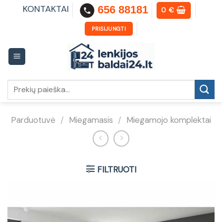
Skip
KONTAKTAI
656 88181
0
€
to
content
PRISIJUNGTI
Ieškoti:
Parduotuvė
/
Miegamasis
/
Miegamojo komplektai
FILTRUOTI