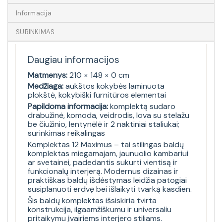
Informacija
SURINKIMAS
Daugiau informacijos
Matmenys:
210 × 148 × 0 cm
Medžiaga:
aukštos kokybės laminuota
plokštė, kokybiški furnitūros elementai
Papildoma informacija:
komplektą sudaro
drabužinė, komoda, veidrodis, lova su stelažu
be čiužinio, lentynėlė ir 2 naktiniai staliukai;
surinkimas reikalingas
Komplektas 12 Maximus – tai stilingas baldų
komplektas miegamajam, jaunuolio kambariui
ar svetainei, padedantis sukurti vientisą ir
funkcionalų interjerą. Modernus dizainas ir
praktiškas baldų išdėstymas leidžia patogiai
susiplanuoti erdvę bei išlaikyti tvarką kasdien.
Šis baldų komplektas išsiskiria tvirta
konstrukcija, ilgaamžiškumu ir universaliu
pritaikymu įvairiems interjero stiliams.