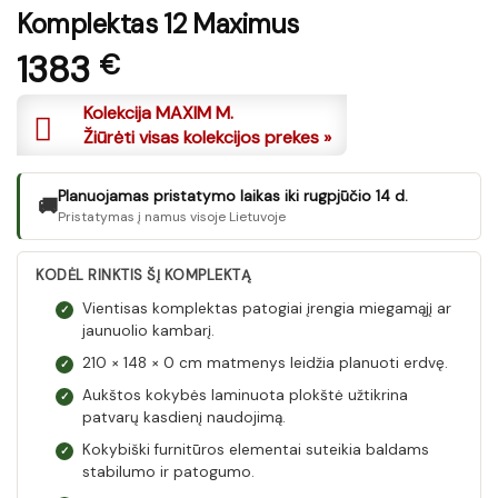
Komplektas 12 Maximus
1383
€
Kolekcija MAXIM M.
Žiūrėti visas kolekcijos prekes »
Planuojamas pristatymo laikas iki rugpjūčio 14 d.
🚚
Pristatymas į namus visoje Lietuvoje
KODĖL RINKTIS ŠĮ KOMPLEKTĄ
Vientisas komplektas patogiai įrengia miegamąjį ar
✓
jaunuolio kambarį.
210 × 148 × 0 cm matmenys leidžia planuoti erdvę.
✓
Aukštos kokybės laminuota plokštė užtikrina
✓
patvarų kasdienį naudojimą.
Kokybiški furnitūros elementai suteikia baldams
✓
stabilumo ir patogumo.