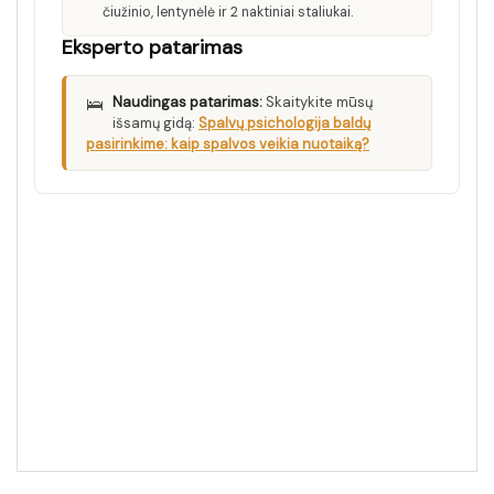
čiužinio, lentynėlė ir 2 naktiniai staliukai.
Eksperto patarimas
🛌
Naudingas patarimas:
Skaitykite mūsų
išsamų gidą:
Spalvų psichologija baldų
pasirinkime: kaip spalvos veikia nuotaiką?