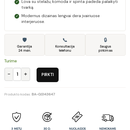
Lova su stelažu, komoda ir spinta padeda palaikyti
✓
tvarką.
Modernus dizainas lengvai dera įvairiuose
✓
interjeruose.
🛡
📞
🔒
Garantija
Konsultacija
Saugus
24 mėn.
telefonu
pirkimas
Turime
produkto kiekis: Komplektas 12 Maximus
PIRKTI
Produkto kodas:
BA-GS143647
3 METŲ
30 D.
NUOLAIDOS
NEMOKAMS