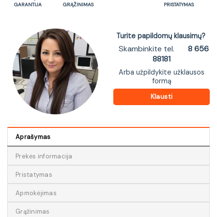
GARANTIJA
GRĄŽINIMAS
PRISTATYMAS
Turite papildomų klausimų?
Skambinkite tel.
8 656
88181
Arba užpildykite užklausos
formą
Klausti
Aprašymas
Prekės informacija
Pristatymas
Apmokėjimas
Grąžinimas