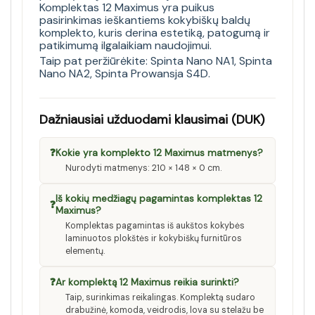
Komplektas 12 Maximus yra puikus
pasirinkimas ieškantiems kokybiškų baldų
komplekto, kuris derina estetiką, patogumą ir
patikimumą ilgalaikiam naudojimui.
Taip pat peržiūrėkite:
Spinta Nano NA1
,
Spinta
Nano NA2
,
Spinta Prowansja S4D
.
Dažniausiai užduodami klausimai (DUK)
❓
Kokie yra komplekto 12 Maximus matmenys?
Nurodyti matmenys: 210 × 148 × 0 cm.
Iš kokių medžiagų pagamintas komplektas 12
❓
Maximus?
Komplektas pagamintas iš aukštos kokybės
laminuotos plokštės ir kokybiškų furnitūros
elementų.
❓
Ar komplektą 12 Maximus reikia surinkti?
Taip, surinkimas reikalingas. Komplektą sudaro
drabužinė, komoda, veidrodis, lova su stelažu be