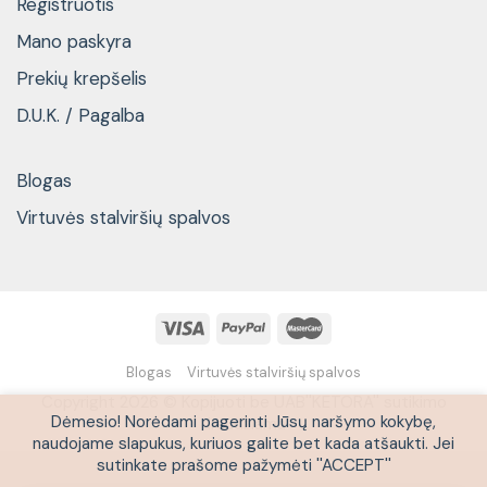
Registruotis
Mano paskyra
Prekių krepšelis
D.U.K. / Pagalba
Blogas
Virtuvės stalviršių spalvos
Blogas
Virtuvės stalviršių spalvos
Copyright 2026 © Kopijuoti be UAB''KETORA'' sutikimo
Dėmesio! Norėdami pagerinti Jūsų naršymo kokybę,
draudžiama
naudojame slapukus, kuriuos galite bet kada atšaukti. Jei
sutinkate prašome pažymėti ''ACCEPT''