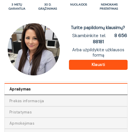
3 METŲ
30 D.
NUOLAIDOS
NEMOKAMS
GARANTIJA
GRĄŽINIMAS
PRISTATYMAS
Turite papildomų klausimų?
Skambinkite tel.
8 656
88181
Arba užpildykite užklausos
formą
Klausti
Aprašymas
Prekės informacija
Pristatymas
Apmokėjimas