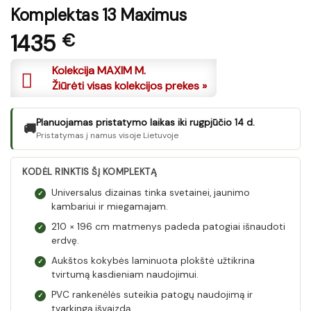
Komplektas 13 Maximus
1435
€
Kolekcija MAXIM M.
Žiūrėti visas kolekcijos prekes »
Planuojamas pristatymo laikas iki rugpjūčio 14 d.
🚚
Pristatymas į namus visoje Lietuvoje
KODĖL RINKTIS ŠĮ KOMPLEKTĄ
Universalus dizainas tinka svetainei, jaunimo
✓
kambariui ir miegamajam.
210 × 196 cm matmenys padeda patogiai išnaudoti
✓
erdvę.
Aukštos kokybės laminuota plokštė užtikrina
✓
tvirtumą kasdieniam naudojimui.
PVC rankenėlės suteikia patogų naudojimą ir
✓
tvarkingą išvaizdą.