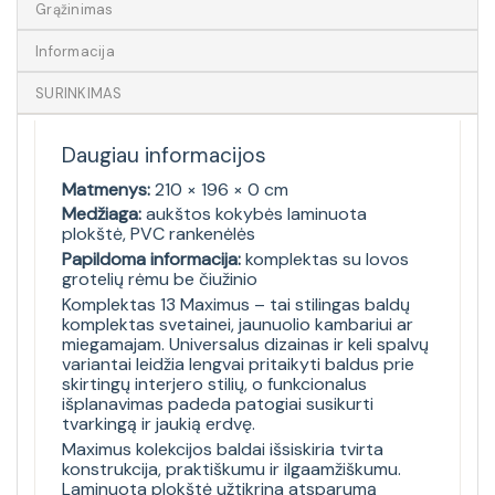
Grąžinimas
Informacija
SURINKIMAS
Daugiau informacijos
Matmenys:
210 × 196 × 0 cm
Medžiaga:
aukštos kokybės laminuota
plokštė, PVC rankenėlės
Papildoma informacija:
komplektas su lovos
grotelių rėmu be čiužinio
Komplektas 13 Maximus – tai stilingas baldų
komplektas svetainei, jaunuolio kambariui ar
miegamajam. Universalus dizainas ir keli spalvų
variantai leidžia lengvai pritaikyti baldus prie
skirtingų interjero stilių, o funkcionalus
išplanavimas padeda patogiai susikurti
tvarkingą ir jaukią erdvę.
Maximus kolekcijos baldai išsiskiria tvirta
konstrukcija, praktiškumu ir ilgaamžiškumu.
Laminuota plokštė užtikrina atsparumą