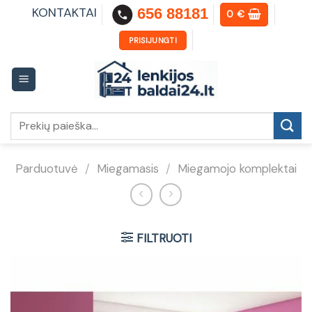
Skip
KONTAKTAI
656 88181
0
€
to
content
PRISIJUNGTI
Ieškoti:
Parduotuvė
/
Miegamasis
/
Miegamojo komplektai
FILTRUOTI