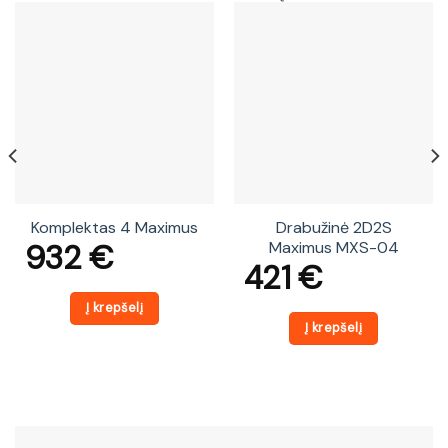
Komplektas 4 Maximus
Drabužinė 2D2S
932
€
Maximus MXS-04
421
€
Į krepšelį
Į krepšelį