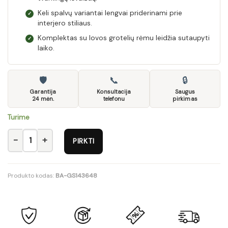
Keli spalvų variantai lengvai priderinami prie
✓
interjero stiliaus.
Komplektas su lovos grotelių rėmu leidžia sutaupyti
✓
laiko.
🛡
📞
🔒
Garantija
Konsultacija
Saugus
24 mėn.
telefonu
pirkimas
Turime
produkto kiekis: Komplektas 13 Maximus
PIRKTI
Produkto kodas:
BA-GS143648