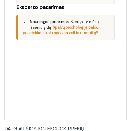
Eksperto patarimas
🛌
Naudingas patarimas:
Skaitykite mūsų
išsamų gidą:
Spalvų psichologija baldų
pasirinkime: kaip spalvos veikia nuotaiką?
DAUGIAU ŠIOS KOLEKCIJOS PREKIŲ