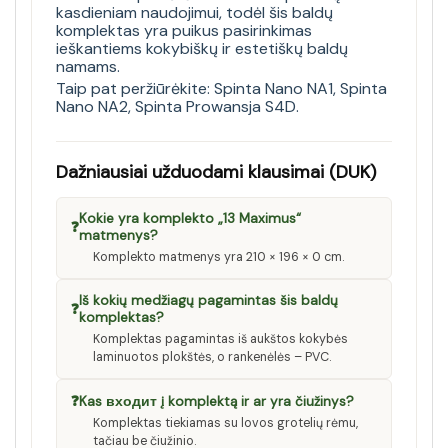
kasdieniam naudojimui, todėl šis baldų
komplektas yra puikus pasirinkimas
ieškantiems kokybiškų ir estetiškų baldų
namams.
Taip pat peržiūrėkite:
Spinta Nano NA1
,
Spinta
Nano NA2
,
Spinta Prowansja S4D
.
Dažniausiai užduodami klausimai (DUK)
Kokie yra komplekto „13 Maximus“
❓
matmenys?
Komplekto matmenys yra 210 × 196 × 0 cm.
Iš kokių medžiagų pagamintas šis baldų
❓
komplektas?
Komplektas pagamintas iš aukštos kokybės
laminuotos plokštės, o rankenėlės – PVC.
❓
Kas входит į komplektą ir ar yra čiužinys?
Komplektas tiekiamas su lovos grotelių rėmu,
tačiau be čiužinio.