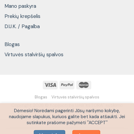
Mano paskyra
Prekių krepšelis
D.U.K. / Pagalba
Blogas
Virtuvės stalviršių spalvos
Blogas
Virtuvės stalviršių spalvos
Copyright 2026 © Kopijuoti be UAB''KETORA'' sutikimo
Dėmesio! Norėdami pagerinti Jūsų naršymo kokybę,
draudžiama
naudojame slapukus, kuriuos galite bet kada atšaukti. Jei
sutinkate prašome pažymėti ''ACCEPT''