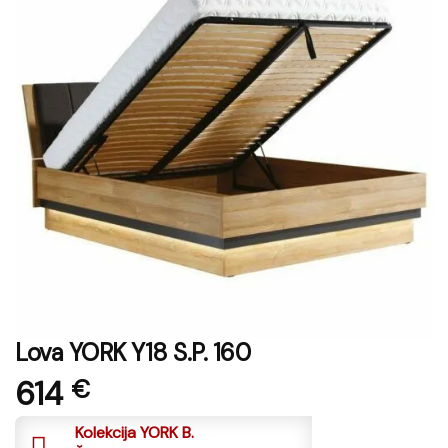
Lova YORK Y18 S.P. 160
614
€
Kolekcija YORK B.