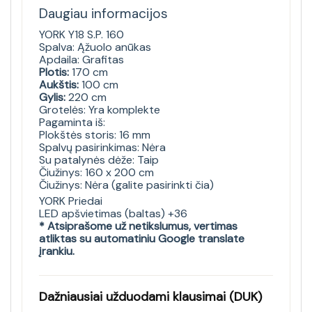
Daugiau informacijos
YORK Y18 S.P. 160
Spalva: Ąžuolo anūkas
Apdaila: Grafitas
Plotis:
170 cm
Aukštis:
100 cm
Gylis:
220 cm
Grotelės: Yra komplekte
Pagaminta iš:
Plokštės storis: 16 mm
Spalvų pasirinkimas: Nėra
Su patalynės dėže: Taip
Čiužinys: 160 x 200 cm
Čiužinys: Nėra (galite pasirinkti čia)
YORK Priedai
LED apšvietimas (baltas) +36
* Atsiprašome už netikslumus, vertimas
atliktas su automatiniu Google translate
įrankiu.
Dažniausiai užduodami klausimai (DUK)