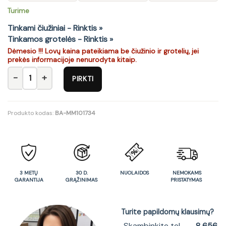
Turime
Tinkami čiužiniai - Rinktis »
Tinkamos grotelės - Rinktis »
Dėmesio !!! Lovų kaina pateikiama be čiužinio ir grotelių, jei
prekės informacijoje nenurodyta kitaip.
produkto kiekis: Lova YORK Y18 S.P. 160
PIRKTI
Produkto kodas:
BA-MM101734
3 METŲ
30 D.
NUOLAIDOS
NEMOKAMS
GARANTIJA
GRĄŽINIMAS
PRISTATYMAS
Turite papildomų klausimų?
Skambinkite tel.
8 656