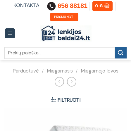
Skip
KONTAKTAI
656 88181
0
€
to
content
PRISIJUNGTI
Ieškoti:
Parduotuvė
/
Miegamasis
/
Miegamojo lovos
FILTRUOTI