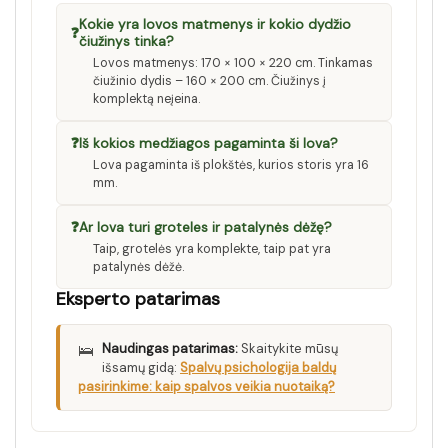
Kokie yra lovos matmenys ir kokio dydžio
❓
čiužinys tinka?
Lovos matmenys: 170 × 100 × 220 cm. Tinkamas
čiužinio dydis – 160 × 200 cm. Čiužinys į
komplektą neįeina.
❓
Iš kokios medžiagos pagaminta ši lova?
Lova pagaminta iš plokštės, kurios storis yra 16
mm.
❓
Ar lova turi groteles ir patalynės dėžę?
Taip, grotelės yra komplekte, taip pat yra
patalynės dėžė.
Eksperto patarimas
🛌
Naudingas patarimas:
Skaitykite mūsų
išsamų gidą:
Spalvų psichologija baldų
pasirinkime: kaip spalvos veikia nuotaiką?