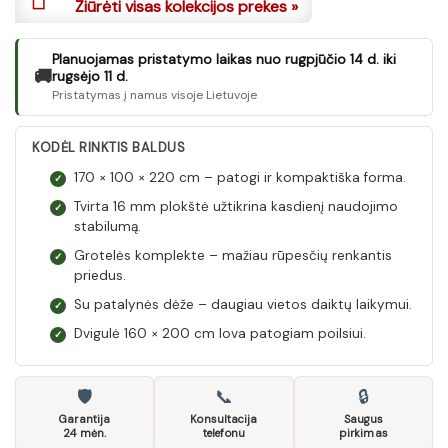
Žiūrėti visas kolekcijos prekes »
Planuojamas pristatymo laikas nuo rugpjūčio 14 d. iki
🚚
rugsėjo 11 d.
Pristatymas į namus visoje Lietuvoje
KODĖL RINKTIS BALDUS
170 × 100 × 220 cm – patogi ir kompaktiška forma.
✓
Tvirta 16 mm plokštė užtikrina kasdienį naudojimo
✓
stabilumą.
Grotelės komplekte – mažiau rūpesčių renkantis
✓
priedus.
Su patalynės dėže – daugiau vietos daiktų laikymui.
✓
Dvigulė 160 × 200 cm lova patogiam poilsiui.
✓
🛡
📞
🔒
Garantija
Konsultacija
Saugus
24 mėn.
telefonu
pirkimas