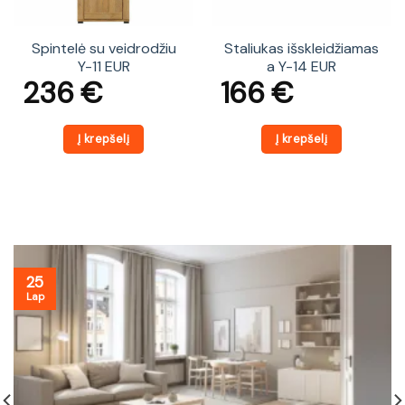
Spintelė su veidrodžiu
Staliukas išskleidžiamas
Y-11 EUR
a Y-14 EUR
236
€
166
€
Į krepšelį
Į krepšelį
25
Lap