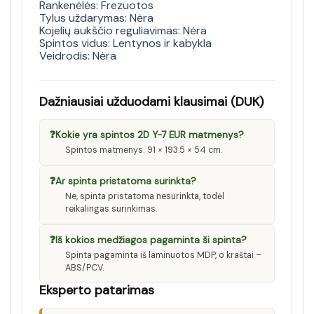
Rankenėlės: Frezuotos
Tylus uždarymas: Nėra
Kojelių aukščio reguliavimas: Nėra
Spintos vidus: Lentynos ir kabykla
Veidrodis: Nėra
Dažniausiai užduodami klausimai (DUK)
❓
Kokie yra spintos 2D Y-7 EUR matmenys?
Spintos matmenys: 91 × 193.5 × 54 cm.
❓
Ar spinta pristatoma surinkta?
Ne, spinta pristatoma nesurinkta, todėl
reikalingas surinkimas.
❓
Iš kokios medžiagos pagaminta ši spinta?
Spinta pagaminta iš laminuotos MDP, o kraštai –
ABS/PCV.
Eksperto patarimas