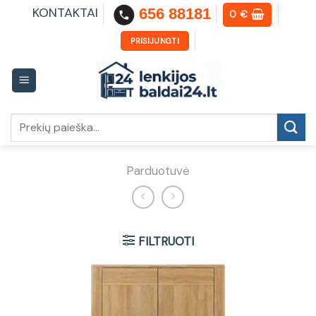
Skip
KONTAKTAI
656 88181
0
€
to
content
PRISIJUNGTI
Ieškoti:
Parduotuvė
FILTRUOTI