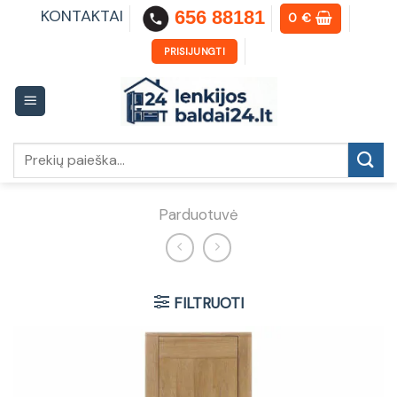
Skip
KONTAKTAI
656 88181
0
€
to
content
PRISIJUNGTI
Ieškoti:
Parduotuvė
FILTRUOTI