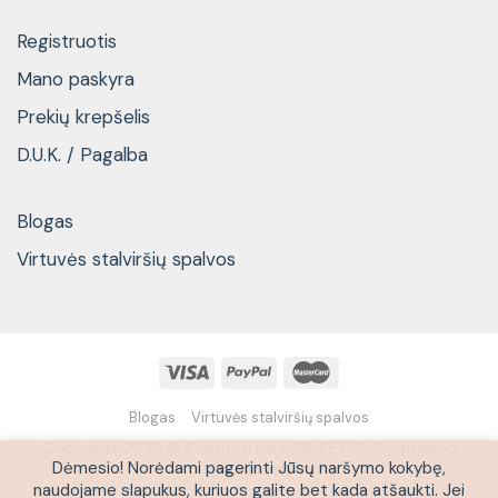
Registruotis
Mano paskyra
Prekių krepšelis
D.U.K. / Pagalba
Blogas
Virtuvės stalviršių spalvos
Blogas
Virtuvės stalviršių spalvos
Copyright 2026 © Kopijuoti be UAB''KETORA'' sutikimo
Dėmesio! Norėdami pagerinti Jūsų naršymo kokybę,
draudžiama
naudojame slapukus, kuriuos galite bet kada atšaukti. Jei