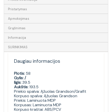
Pristatymas
Apmokėjimas
Grąžinimas
Informacija
SURINKIMAS
Daugiau informacijos
Plotis:
58
Gylis: /
Ilgis:
39.5
Aukštis:
193.5
Priekio spalva: Ąžuolas Grandson/Grafit
Korpuso spalva: Ąžuolas Grandson
Priekis: Laminuota MDP
Korpusas: Laminuota MDP
Korpuso kraštai: ABS/PCV