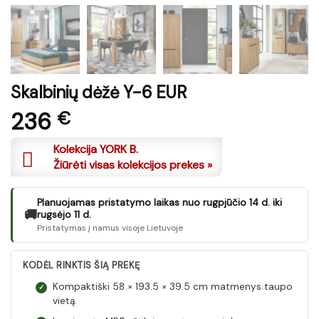
Skalbinių dėžė Y-6 EUR
236
€
Kolekcija YORK B.
Žiūrėti visas kolekcijos prekes »
Planuojamas pristatymo laikas nuo rugpjūčio 14 d. iki
🚚
rugsėjo 11 d.
Pristatymas į namus visoje Lietuvoje
KODĖL RINKTIS ŠIĄ PREKĘ
Kompaktiški 58 × 193.5 × 39.5 cm matmenys taupo
✓
vietą.