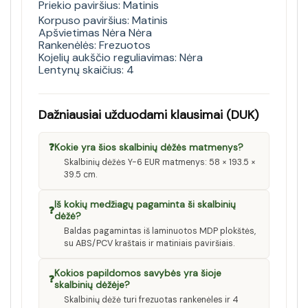
Priekio paviršius: Matinis
Korpuso paviršius: Matinis
Apšvietimas Nėra Nėra
Rankenėlės: Frezuotos
Kojelių aukščio reguliavimas: Nėra
Lentynų skaičius: 4
Dažniausiai užduodami klausimai (DUK)
❓
Kokie yra šios skalbinių dėžės matmenys?
Skalbinių dėžės Y-6 EUR matmenys: 58 × 193.5 ×
39.5 cm.
Iš kokių medžiagų pagaminta ši skalbinių
❓
dėžė?
Baldas pagamintas iš laminuotos MDP plokštės,
su ABS/PCV kraštais ir matiniais paviršiais.
Kokios papildomos savybės yra šioje
❓
skalbinių dėžėje?
Skalbinių dėžė turi frezuotas rankenėles ir 4