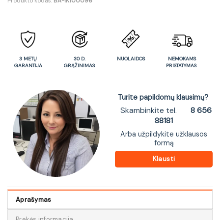
Produkto kodas:
BA-IK100096
3 METŲ
30 D.
NUOLAIDOS
NEMOKAMS
GARANTIJA
GRĄŽINIMAS
PRISTATYMAS
Turite papildomų klausimų?
Skambinkite tel.
8 656
88181
Arba užpildykite užklausos
formą
Klausti
Aprašymas
Prekės informacija