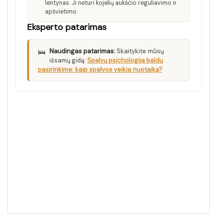
lentynas. Ji neturi kojelių aukščio reguliavimo ir
apšvietimo.
Eksperto patarimas
🛌
Naudingas patarimas:
Skaitykite mūsų
išsamų gidą:
Spalvų psichologija baldų
pasirinkime: kaip spalvos veikia nuotaiką?