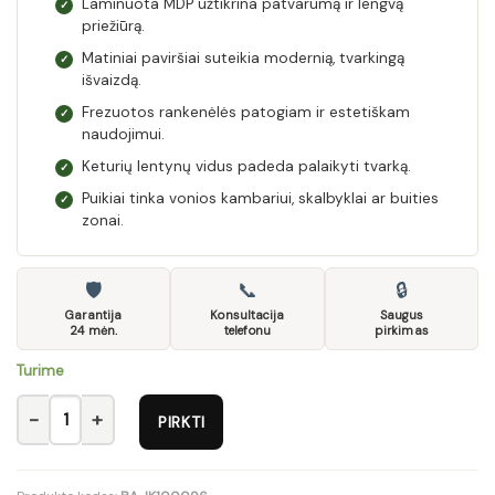
Laminuota MDP užtikrina patvarumą ir lengvą
✓
priežiūrą.
Matiniai paviršiai suteikia modernią, tvarkingą
✓
išvaizdą.
Frezuotos rankenėlės patogiam ir estetiškam
✓
naudojimui.
Keturių lentynų vidus padeda palaikyti tvarką.
✓
Puikiai tinka vonios kambariui, skalbyklai ar buities
✓
zonai.
🛡
📞
🔒
Garantija
Konsultacija
Saugus
24 mėn.
telefonu
pirkimas
Turime
produkto kiekis: Skalbinių dėžė Y-6 EUR
PIRKTI