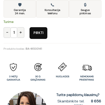
🛡
📞
🔒
Garantija
Konsultacija
Saugus
24 mėn.
telefonu
pirkimas
Turime
produkto kiekis: GR9 Spinta EUR
PIRKTI
Produkto kodas:
BA-IK100141
3 METŲ
30 D.
NUOLAIDOS
NEMOKAMS
GARANTIJA
GRĄŽINIMAS
PRISTATYMAS
Turite papildomų klausimų?
Skambinkite tel.
8 656