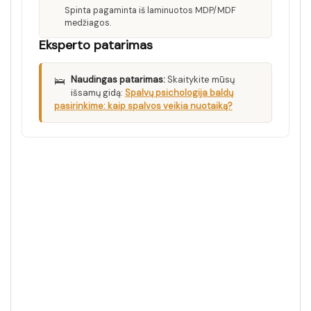
Spinta pagaminta iš laminuotos MDP/MDF
medžiagos.
Eksperto patarimas
🛌
Naudingas patarimas:
Skaitykite mūsų
išsamų gidą:
Spalvų psichologija baldų
pasirinkime: kaip spalvos veikia nuotaiką?