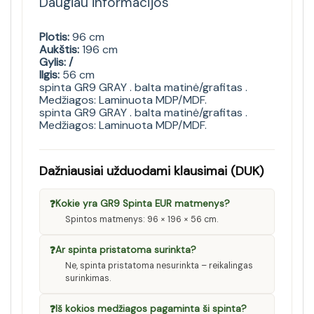
Daugiau informacijos
Plotis:
96 cm
Aukštis:
196 cm
Gylis: /
Ilgis:
56 cm
spinta GR9 GRAY . balta matinė/grafitas .
Medžiagos: Laminuota MDP/MDF.
spinta GR9 GRAY . balta matinė/grafitas .
Medžiagos: Laminuota MDP/MDF.
Dažniausiai užduodami klausimai (DUK)
❓
Kokie yra GR9 Spinta EUR matmenys?
Spintos matmenys: 96 × 196 × 56 cm.
❓
Ar spinta pristatoma surinkta?
Ne, spinta pristatoma nesurinkta – reikalingas
surinkimas.
❓
Iš kokios medžiagos pagaminta ši spinta?