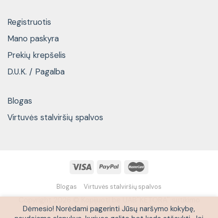
Registruotis
Mano paskyra
Prekių krepšelis
D.U.K. / Pagalba
Blogas
Virtuvės stalviršių spalvos
Blogas
Virtuvės stalviršių spalvos
Copyright 2026 © Kopijuoti be UAB''KETORA'' sutikimo
Dėmesio! Norėdami pagerinti Jūsų naršymo kokybę,
draudžiama