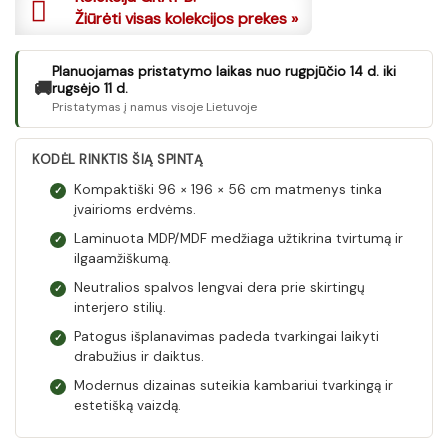
Žiūrėti visas kolekcijos prekes »
Planuojamas pristatymo laikas nuo rugpjūčio 14 d. iki
🚚
rugsėjo 11 d.
Pristatymas į namus visoje Lietuvoje
KODĖL RINKTIS ŠIĄ SPINTĄ
Kompaktiški 96 × 196 × 56 cm matmenys tinka
✓
įvairioms erdvėms.
Laminuota MDP/MDF medžiaga užtikrina tvirtumą ir
✓
ilgaamžiškumą.
Neutralios spalvos lengvai dera prie skirtingų
✓
interjero stilių.
Patogus išplanavimas padeda tvarkingai laikyti
✓
drabužius ir daiktus.
Modernus dizainas suteikia kambariui tvarkingą ir
✓
estetišką vaizdą.