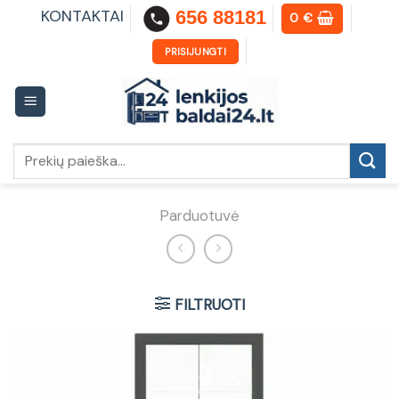
Skip
KONTAKTAI
656 88181
0
€
to
content
PRISIJUNGTI
Ieškoti:
Parduotuvė
FILTRUOTI