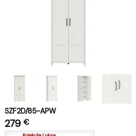
SZF2D/85-APW
279
€
Kolekcija Loksa.