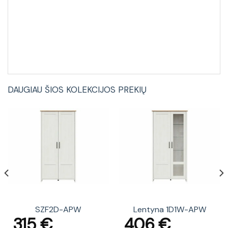
DAUGIAU ŠIOS KOLEKCIJOS PREKIŲ
SZF2D-APW
Lentyna 1D1W-APW
315
€
406
€