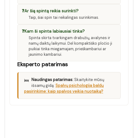
❓
Ar šią spintą reikia surinkti?
Taip, šiai spin tai reikalingas surinkimas.
❓
Kam ši spinta labiausiai tinka?
Spinta skirta tvarkingam drabužių, avalynės ir
namų daiktų laikymui. Dėl kompaktiško pločio ji
puikiai tinka miegamajam, prieškambariui ar
jaunimo kambariui.
Eksperto patarimas
🛌
Naudingas patarimas:
Skaitykite mūsų
išsamų gidą:
Spalvų psichologija baldų
pasirinkime: kaip spalvos veikia nuotaiką?