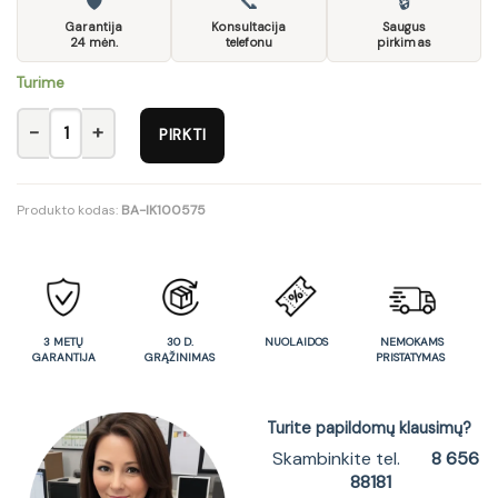
🛡
📞
🔒
Garantija
Konsultacija
Saugus
24 mėn.
telefonu
pirkimas
Turime
produkto kiekis: SZF2D/85-APW
PIRKTI
Produkto kodas:
BA-IK100575
3 METŲ
30 D.
NUOLAIDOS
NEMOKAMS
GARANTIJA
GRĄŽINIMAS
PRISTATYMAS
Turite papildomų klausimų?
Skambinkite tel.
8 656
88181