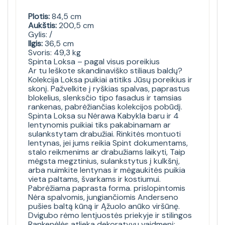
Plotis:
84,5 cm
Aukštis:
200,5 cm
Gylis: /
Ilgis:
36,5 cm
Svoris: 49,3 kg
Spinta Loksa – pagal visus poreikius
Ar tu Ieškote skandinaviško stiliaus baldų?
Kolekcija Loksa puikiai atitiks Jūsų poreikius ir
skonį. Pažvelkite į ryškias spalvas, paprastus
blokelius, slenksčio tipo fasadus ir tamsias
rankenas, pabrėžiančias kolekcijos pobūdį.
Spinta Loksa su Nėrawa Kabykla baru ir 4
lentynomis puikiai tiks pakabinamam ar
sulankstytam drabužiai. Rinkitės montuoti
lentynas, jei jums reikia Spint dokumentams,
stalo reikmenims ar drabužiams laikyti, Taip
mėgsta megztinius, sulankstytus į kulkšnį,
arba nuimkite lentynas ir mėgaukitės puikia
vieta paltams, švarkams ir kostiumui.
Pabrėžiama paprasta forma. prislopintomis
Nėra spalvomis, jungiančiomis Anderseno
pušies baltą kūną ir Ąžuolo anūko viršūnę.
Dvigubo rėmo lentjuostės priekyje ir stilingos
Rankenėlės atlieka dekoratyvų vaidmenį: