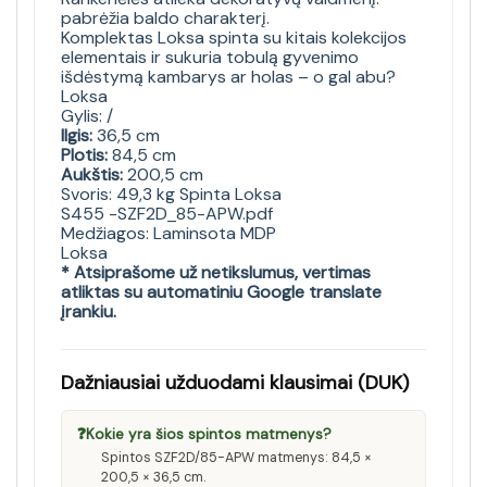
pabrėžia baldo charakterį.
Komplektas Loksa spinta su kitais kolekcijos
elementais ir sukuria tobulą gyvenimo
išdėstymą kambarys ar holas – o gal abu?
Loksa
Gylis: /
Ilgis:
36,5 cm
Plotis:
84,5 cm
Aukštis:
200,5 cm
Svoris: 49,3 kg Spinta Loksa
S455 -SZF2D_85-APW.pdf
Medžiagos: Laminsota MDP
Loksa
* Atsiprašome už netikslumus, vertimas
atliktas su automatiniu Google translate
įrankiu.
Dažniausiai užduodami klausimai (DUK)
❓
Kokie yra šios spintos matmenys?
Spintos SZF2D/85-APW matmenys: 84,5 ×
200,5 × 36,5 cm.