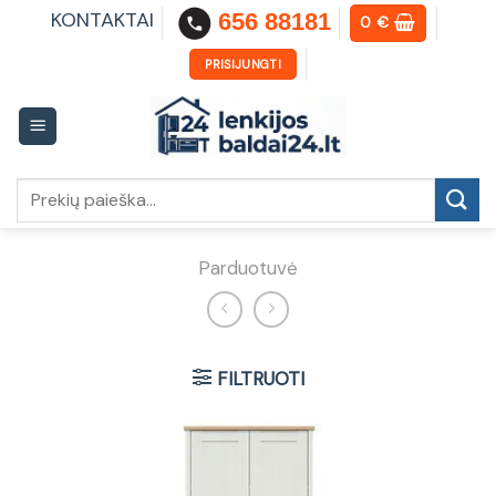
Skip
KONTAKTAI
656 88181
0
€
to
content
PRISIJUNGTI
Ieškoti:
Parduotuvė
FILTRUOTI