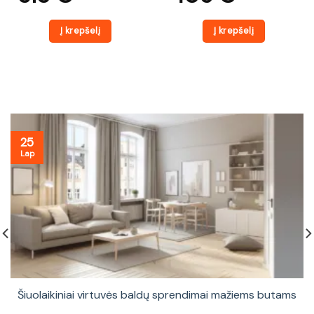
Į krepšelį
Į krepšelį
25
Lap
Šiuolaikiniai virtuvės baldų sprendimai mažiems butams