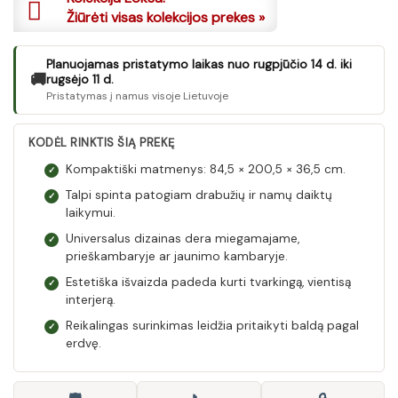
Žiūrėti visas kolekcijos prekes »
Planuojamas pristatymo laikas nuo rugpjūčio 14 d. iki
🚚
rugsėjo 11 d.
Pristatymas į namus visoje Lietuvoje
KODĖL RINKTIS ŠIĄ PREKĘ
Kompaktiški matmenys: 84,5 × 200,5 × 36,5 cm.
✓
Talpi spinta patogiam drabužių ir namų daiktų
✓
laikymui.
Universalus dizainas dera miegamajame,
✓
prieškambaryje ar jaunimo kambaryje.
Estetiška išvaizda padeda kurti tvarkingą, vientisą
✓
interjerą.
Reikalingas surinkimas leidžia pritaikyti baldą pagal
✓
erdvę.