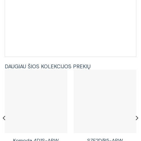
DAUGIAU ŠIOS KOLEKCIJOS PREKIŲ
Komoda 4D1S-APW
SZF2D/85-APW