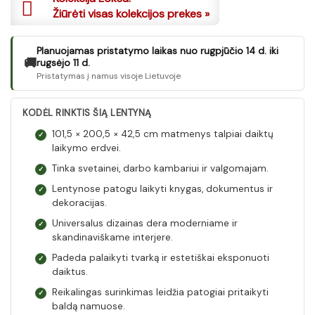
Žiūrėti visas kolekcijos prekes »
Planuojamas pristatymo laikas nuo rugpjūčio 14 d. iki
🚚
rugsėjo 11 d.
Pristatymas į namus visoje Lietuvoje
KODĖL RINKTIS ŠIĄ LENTYNĄ
101,5 × 200,5 × 42,5 cm matmenys talpiai daiktų
✓
laikymo erdvei.
Tinka svetainei, darbo kambariui ir valgomajam.
✓
Lentynose patogu laikyti knygas, dokumentus ir
✓
dekoracijas.
Universalus dizainas dera moderniame ir
✓
skandinaviškame interjere.
Padeda palaikyti tvarką ir estetiškai eksponuoti
✓
daiktus.
Reikalingas surinkimas leidžia patogiai pritaikyti
✓
baldą namuose.