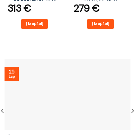
313
€
279
€
Į krepšelį
Į krepšelį
25
Lap