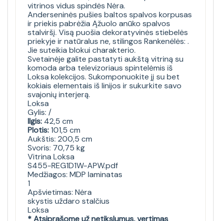
vitrinos vidus spindės Nėra.
Anderseninės pušies baltos spalvos korpusas
ir priekis pabrėžia Ąžuolo anūko spalvos
stalviršį. Visą puošia dekoratyvinės stiebelės
priekyje ir natūralus ne, stilingos Rankenėlės: .
Jie suteikia blokui charakterio.
Svetainėje galite pastatyti aukštą vitriną su
komoda arba televizoriaus spintelėmis iš
Loksa kolekcijos. Sukomponuokite jį su bet
kokiais elementais iš linijos ir sukurkite savo
svajonių interjerą.
Loksa
Gylis: /
Ilgis:
42,5 cm
Plotis:
101,5 cm
Aukštis: 200,5 cm
Svoris: 70,75 kg
Vitrina Loksa
S455-REG1D1W-APW.pdf
Medžiagos: MDP laminatas
1
Apšvietimas: Nėra
skystis uždaro stalčius
Loksa
* Atsiprašome už netikslumus, vertimas