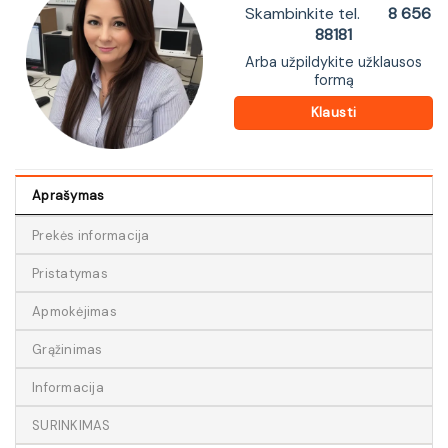
Skambinkite tel.
8 656
88181
Arba užpildykite užklausos
formą
Klausti
Aprašymas
Prekės informacija
Pristatymas
Apmokėjimas
Grąžinimas
Informacija
SURINKIMAS