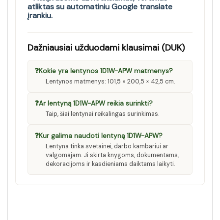
atliktas su automatiniu Google translate
įrankiu.
Dažniausiai užduodami klausimai (DUK)
❓
Kokie yra lentynos 1D1W-APW matmenys?
Lentynos matmenys: 101,5 × 200,5 × 42,5 cm.
❓
Ar lentyną 1D1W-APW reikia surinkti?
Taip, šiai lentynai reikalingas surinkimas.
❓
Kur galima naudoti lentyną 1D1W-APW?
Lentyna tinka svetainei, darbo kambariui ar
valgomajam. Ji skirta knygoms, dokumentams,
dekoracijoms ir kasdieniams daiktams laikyti.