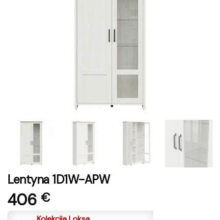
Lentyna 1D1W-APW
406
€
Kolekcija Loksa.