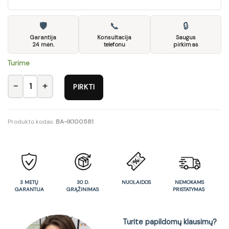
🛡
📞
🔒
Garantija
Konsultacija
Saugus
24 mėn.
telefonu
pirkimas
Turime
produkto kiekis: Lentyna 1D1W-APW
PIRKTI
Produkto kodas:
BA-IK100581
3 METŲ
30 D.
NUOLAIDOS
NEMOKAMS
GARANTIJA
GRĄŽINIMAS
PRISTATYMAS
Turite papildomų klausimų?