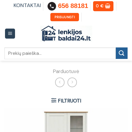
Skip
KONTAKTAI
656 88181
0
€
to
content
PRISIJUNGTI
Ieškoti:
Parduotuvė
FILTRUOTI