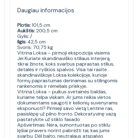
Daugiau informacijos
Plotis:
101,5 cm
Aukštis:
200,5 cm
Gylis: /
Ilgis:
42,5 cm
Svoris: 70,75 kg
Vitrina Loksa – pirmoji ekspozicija visiems
Jei Kuriate skandinaviško stiliaus interjerą,
tikrai žinote, koks svarbus paprastas stilius,
detalės ir ryškios spalvos. Visa tai rasite
skandinaviškoje Loksa kolekcijoje, kurioje
formų paprastumas derinamas su stilingomis
rankenomis ir rėmeliais priekyje.
Vitrina Loksa – puikus svetainės baldas,
kuriame telpa viskam. Ar jums reikia vietos
dokumentams saugoti ir kelionių suvenyrams
eksponuoti? Pirmieji savo vietą Lentine ras,
pasislėpę už pilno fronto. Dekoratyvinę vazą
pastatykite už stiklo fasado
Apšvietimas: Nėra, sumontuotas po stiklu
lęšiai pravers norint pabrėžti tai, kas jums
svarbu. Dėl balto, neutralaus atspalvio