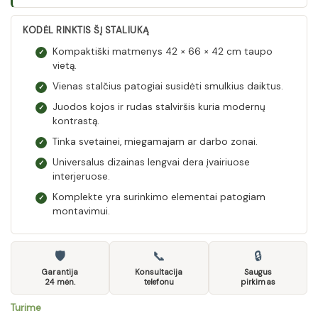
KODĖL RINKTIS ŠĮ STALIUKĄ
Kompaktiški matmenys 42 × 66 × 42 cm taupo
✓
vietą.
Vienas stalčius patogiai susidėti smulkius daiktus.
✓
Juodos kojos ir rudas stalviršis kuria modernų
✓
kontrastą.
Tinka svetainei, miegamajam ar darbo zonai.
✓
Universalus dizainas lengvai dera įvairiuose
✓
interjeruose.
Komplekte yra surinkimo elementai patogiam
✓
montavimui.
🛡
📞
🔒
Garantija
Konsultacija
Saugus
24 mėn.
telefonu
pirkimas
Turime