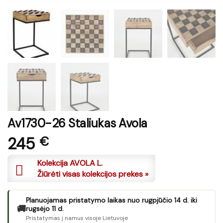
Av1730-26 Staliukas Avola
245
€
Kolekcija AVOLA L.
Žiūrėti visas kolekcijos prekes »
Planuojamas pristatymo laikas nuo rugpjūčio 14 d. iki
🚚
rugsėjo 11 d.
Pristatymas į namus visoje Lietuvoje