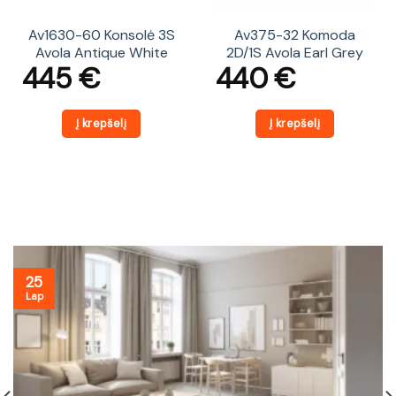
Av1630-60 Konsolė 3S
Av375-32 Komoda
Avola Antique White
2D/1S Avola Earl Grey
445
€
440
€
Į krepšelį
Į krepšelį
25
Lap