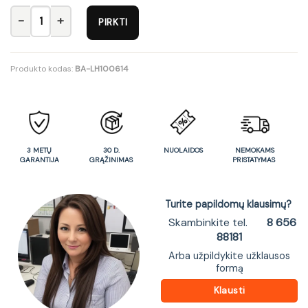
produkto kiekis: Av1730-26 Staliukas Avola
PIRKTI
Produkto kodas:
BA-LH100614
3 METŲ
30 D.
NUOLAIDOS
NEMOKAMS
GARANTIJA
GRĄŽINIMAS
PRISTATYMAS
Turite papildomų klausimų?
Skambinkite tel.
8 656
88181
Arba užpildykite užklausos
formą
Klausti