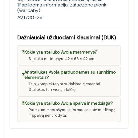
1Papildoma informacija: załaczone pionki
(warcaby)
AV1730-26
Dažniausiai užduodami klausimai (DUK)
❓
Kokie yra staliuko Avola matmenys?
Staliuko matmenys: 42 × 66 × 42 cm.
Ar staliukas Avola parduodamas su surinkimo
❓
elementais?
Taip, komplekte yra surinkimo elementai.
Staliukas turi vieną stalčių.
❓
Kokia yra staliuko Avola spalva ir medžiaga?
Pateiktame aprašyme informacija apie medžiagą
ir spalvą nenurodyta.