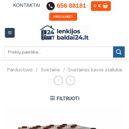
Skip
KONTAKTAI
656 88181
0
€
to
content
PRISIJUNGTI
Ieškoti:
Parduotuvė
/
Svetainė
/
Svetainės kavos staliukai
FILTRUOTI