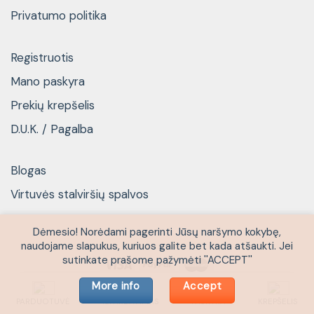
Privatumo politika
Registruotis
Mano paskyra
Prekių krepšelis
D.U.K. / Pagalba
Blogas
Virtuvės stalviršių spalvos
Dėmesio! Norėdami pagerinti Jūsų naršymo kokybę,
naudojame slapukus, kuriuos galite bet kada atšaukti. Jei
sutinkate prašome pažymėti ''ACCEPT''
More info
Accept
Blogas
Virtuvės stalviršių spalvos
PARDUOTUVĖ
IŠPARDAVIMAS
PASKYRA
KREPŠELIS
Copyright 2026 © Kopijuoti be UAB''KETORA'' sutikimo