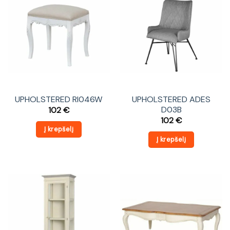
UPHOLSTERED RI046W
UPHOLSTERED ADES
D03B
102
€
102
€
Į krepšelį
Į krepšelį