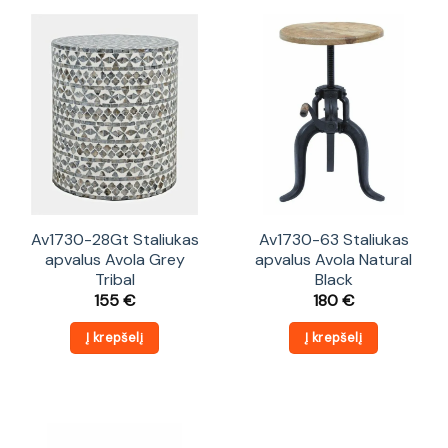
Av1730-28Gt Staliukas
Av1730-63 Staliukas
apvalus Avola Grey
apvalus Avola Natural
Tribal
Black
155
€
180
€
Į krepšelį
Į krepšelį