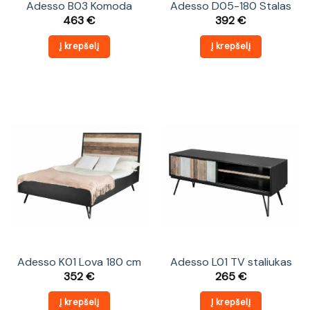
Adesso B03 Komoda
Adesso D05-180 Stalas
463
€
392
€
Į krepšelį
Į krepšelį
Adesso K01 Lova 180 cm
Adesso L01 TV staliukas
352
€
265
€
Į krepšelį
Į krepšelį