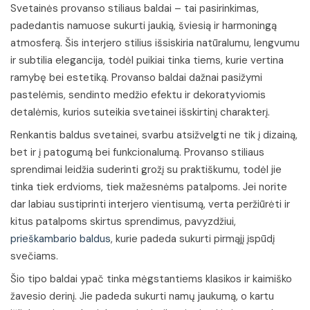
Svetainės provanso stiliaus baldai – tai pasirinkimas,
padedantis namuose sukurti jaukią, šviesią ir harmoningą
atmosferą. Šis interjero stilius išsiskiria natūralumu, lengvumu
ir subtilia elegancija, todėl puikiai tinka tiems, kurie vertina
ramybę bei estetiką. Provanso baldai dažnai pasižymi
pastelėmis, sendinto medžio efektu ir dekoratyviomis
detalėmis, kurios suteikia svetainei išskirtinį charakterį.
Renkantis baldus svetainei, svarbu atsižvelgti ne tik į dizainą,
bet ir į patogumą bei funkcionalumą. Provanso stiliaus
sprendimai leidžia suderinti grožį su praktiškumu, todėl jie
tinka tiek erdvioms, tiek mažesnėms patalpoms. Jei norite
dar labiau sustiprinti interjero vientisumą, verta peržiūrėti ir
kitus patalpoms skirtus sprendimus, pavyzdžiui,
prieškambario baldus
, kurie padeda sukurti pirmąjį įspūdį
svečiams.
Šio tipo baldai ypač tinka mėgstantiems klasikos ir kaimiško
žavesio derinį. Jie padeda sukurti namų jaukumą, o kartu