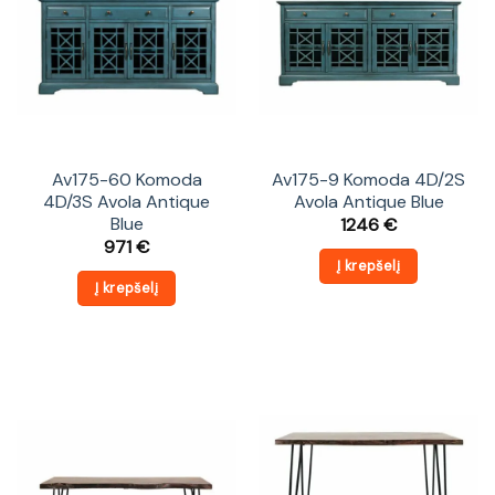
Av175-60 Komoda
Av175-9 Komoda 4D/2S
4D/3S Avola Antique
Avola Antique Blue
Blue
1246
€
971
€
Į krepšelį
Į krepšelį