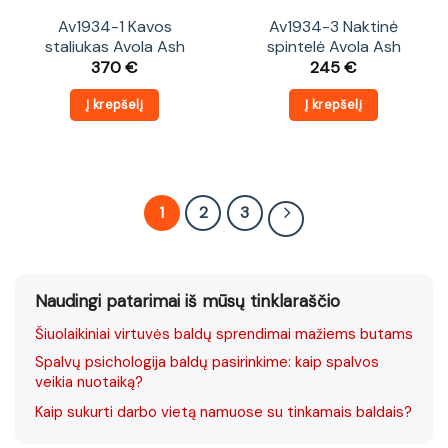
Av1934-1 Kavos
Av1934-3 Naktinė
staliukas Avola Ash
spintelė Avola Ash
370
€
245
€
Į krepšelį
Į krepšelį
1
2
3
Naudingi patarimai iš mūsų tinklaraščio
Šiuolaikiniai virtuvės baldų sprendimai mažiems butams
Spalvų psichologija baldų pasirinkime: kaip spalvos
veikia nuotaiką?
Kaip sukurti darbo vietą namuose su tinkamais baldais?