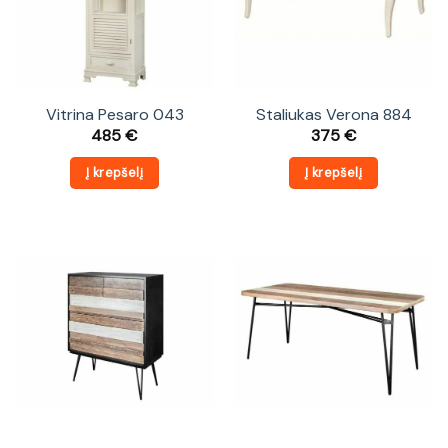
Vitrina Pesaro 043
Staliukas Verona 884
485
€
375
€
Į krepšelį
Į krepšelį