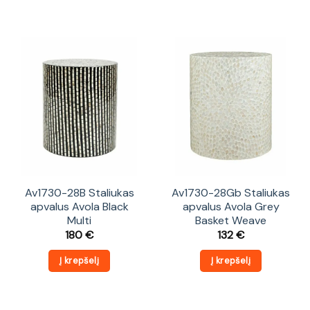
Av1730-28B Staliukas
Av1730-28Gb Staliukas
apvalus Avola Black
apvalus Avola Grey
Multi
Basket Weave
180
€
132
€
Į krepšelį
Į krepšelį