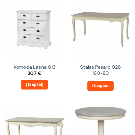
Komoda Latina 013
Stalas Pesaro 026
160×80
307
€
Į krepšelį
Daugiau