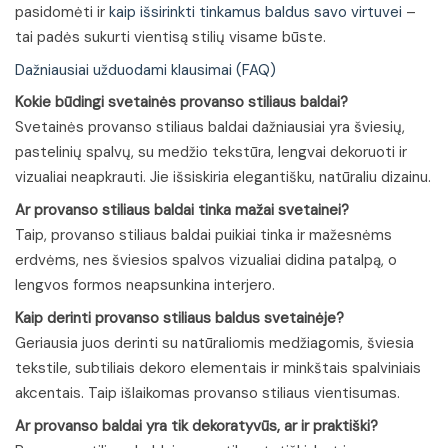
pasidomėti ir
kaip išsirinkti tinkamus baldus savo virtuvei
–
tai padės sukurti vientisą stilių visame būste.
Dažniausiai užduodami klausimai (FAQ)
Kokie būdingi svetainės provanso stiliaus baldai?
Svetainės provanso stiliaus baldai dažniausiai yra šviesių,
pastelinių spalvų, su medžio tekstūra, lengvai dekoruoti ir
vizualiai neapkrauti. Jie išsiskiria elegantišku, natūraliu dizainu.
Ar provanso stiliaus baldai tinka mažai svetainei?
Taip, provanso stiliaus baldai puikiai tinka ir mažesnėms
erdvėms, nes šviesios spalvos vizualiai didina patalpą, o
lengvos formos neapsunkina interjero.
Kaip derinti provanso stiliaus baldus svetainėje?
Geriausia juos derinti su natūraliomis medžiagomis, šviesia
tekstile, subtiliais dekoro elementais ir minkštais spalviniais
akcentais. Taip išlaikomas provanso stiliaus vientisumas.
Ar provanso baldai yra tik dekoratyvūs, ar ir praktiški?