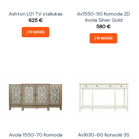
Ashton L01 TV staliukas
Av1550-50 Komoda 2D
Avola Silver Gold
625
€
580
€
Į krepšelį
Į krepšelį
Avola 1550-70 Komoda
Av1630-60 Konsolė 3S