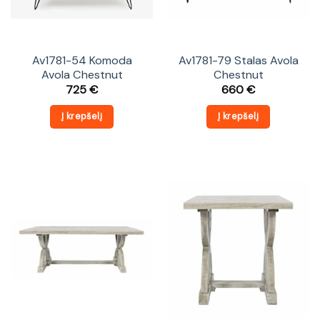
Av1781-54 Komoda
Av1781-79 Stalas Avola
Avola Chestnut
Chestnut
725
€
660
€
Į krepšelį
Į krepšelį