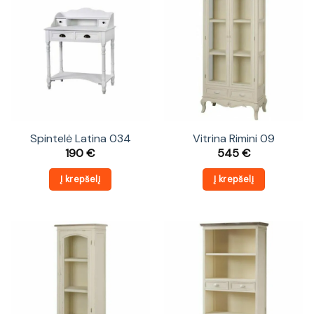
Spintelė Latina 034
Vitrina Rimini 09
190
€
545
€
Į krepšelį
Į krepšelį