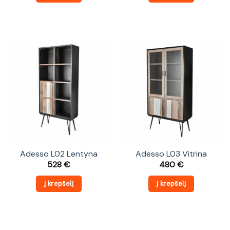
Adesso L02 Lentyna
Adesso L03 Vitrina
528
€
480
€
Į krepšelį
Į krepšelį