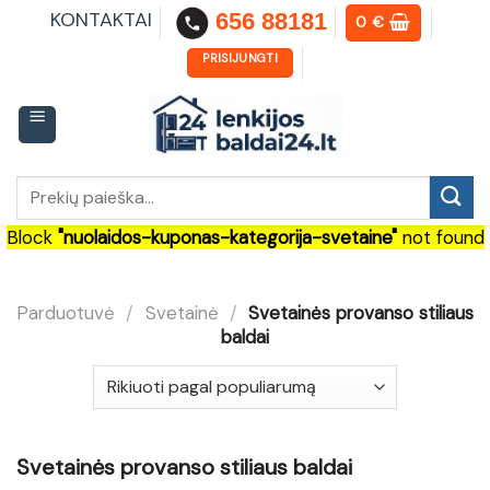
Skip
KONTAKTAI
656 88181
0
€
to
content
PRISIJUNGTI
Ieškoti:
Block
"nuolaidos-kuponas-kategorija-svetaine"
not found
Parduotuvė
/
Svetainė
/
Svetainės provanso stiliaus
baldai
Svetainės provanso stiliaus baldai