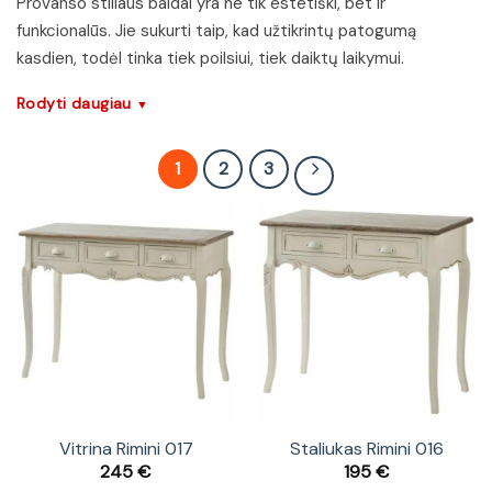
Provanso stiliaus baldai yra ne tik estetiški, bet ir
funkcionalūs. Jie sukurti taip, kad užtikrintų patogumą
kasdien, todėl tinka tiek poilsiui, tiek daiktų laikymui.
Rodyti daugiau
▼
1
2
3
Vitrina Rimini 017
Staliukas Rimini 016
245
€
195
€