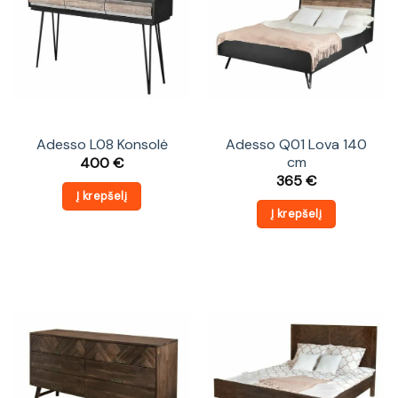
Adesso L08 Konsolė
Adesso Q01 Lova 140
cm
400
€
365
€
Į krepšelį
Į krepšelį