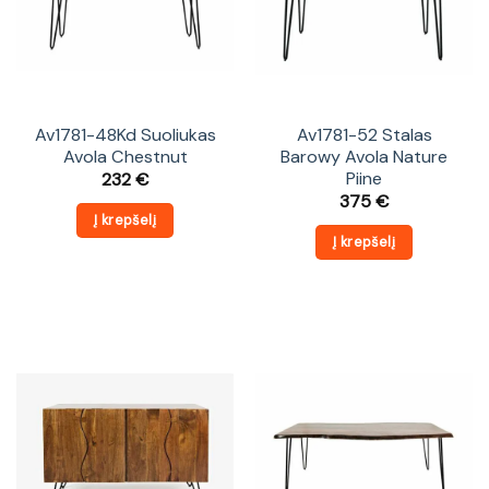
Av1781-48Kd Suoliukas
Av1781-52 Stalas
Avola Chestnut
Barowy Avola Nature
Piine
232
€
375
€
Į krepšelį
Į krepšelį