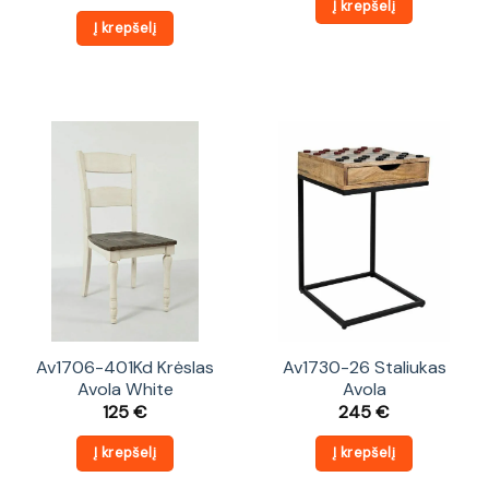
Į krepšelį
Į krepšelį
Av1706-401Kd Krėslas
Av1730-26 Staliukas
Avola White
Avola
125
€
245
€
Į krepšelį
Į krepšelį