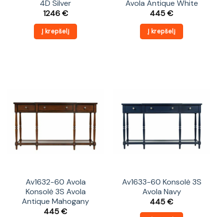
4D Silver
Avola Antique White
1246
€
445
€
Į krepšelį
Į krepšelį
Av1632-60 Avola
Av1633-60 Konsolė 3S
Konsolė 3S Avola
Avola Navy
Antique Mahogany
445
€
445
€