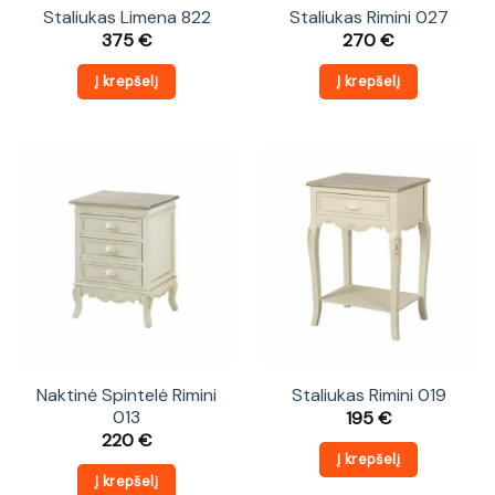
Staliukas Limena 822
Staliukas Rimini 027
375
€
270
€
Į krepšelį
Į krepšelį
Naktinė Spintelė Rimini
Staliukas Rimini 019
013
195
€
220
€
Į krepšelį
Į krepšelį