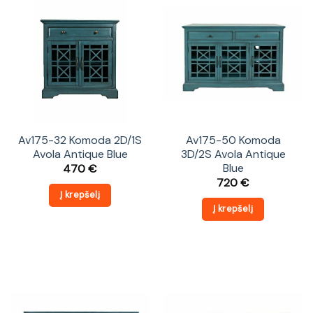
Av175-32 Komoda 2D/1S
Av175-50 Komoda
Avola Antique Blue
3D/2S Avola Antique
Blue
470
€
720
€
Į krepšelį
Į krepšelį