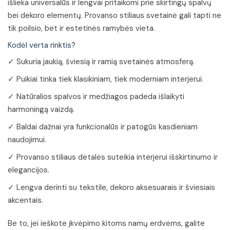
išlieka universalūs ir lengvai pritaikomi prie skirtingų spalvų
bei dekoro elementų. Provanso stiliaus svetainė gali tapti ne
tik poilsio, bet ir estetinės ramybės vieta.
Kodėl verta rinktis?
✓ Sukuria jaukią, šviesią ir ramią svetainės atmosferą.
✓ Puikiai tinka tiek klasikiniam, tiek moderniam interjerui.
✓ Natūralios spalvos ir medžiagos padeda išlaikyti
harmoningą vaizdą.
✓ Baldai dažnai yra funkcionalūs ir patogūs kasdieniam
naudojimui.
✓ Provanso stiliaus detalės suteikia interjerui išskirtinumo ir
elegancijos.
✓ Lengva derinti su tekstile, dekoro aksesuarais ir šviesiais
akcentais.
Be to, jei ieškote įkvėpimo kitoms namų erdvėms, galite