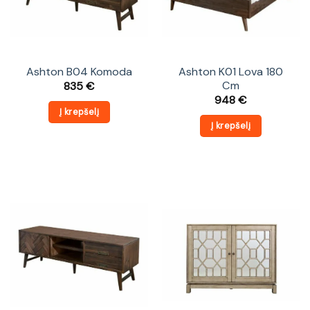
Ashton B04 Komoda
Ashton K01 Lova 180
Cm
835
€
948
€
Į krepšelį
Į krepšelį