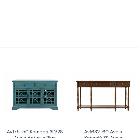
Av175-50 Komoda 3D/2S
Av1632-60 Avola
Avola Antique Blue
Konsolė 3S Avola