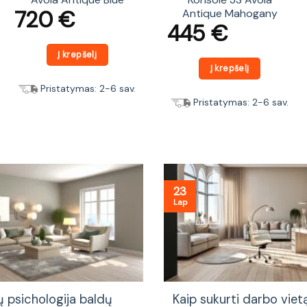
720
€
Antique Mahogany
445
€
Į krepšelį
Į krepšelį
Pristatymas: 2-6 sav.
Pristatymas: 2-6 sav.
23
Lap
ų psichologija baldų
Kaip sukurti darbo vie