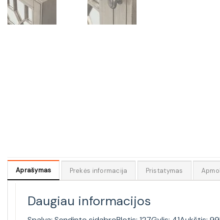
Aprašymas
Prekės informacija
Pristatymas
Apmo
Daugiau informacijos
Spalva: Sendinto sidabroPlotis: 127Gylis: 41Aukštis