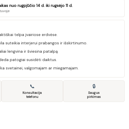
as nuo rugpjūčio 14 d. iki rugsėjo 11 d.
tuvoje
tiškai telpa įvairiose erdvėse.
a suteikia interjerui prabangos ir išskirtinumo.
iai lengvina ir šviesina patalpą.
deda patogiai susidėti daiktus.
inka svetainei, valgomajam ar miegamajam.
📞
🔒
Konsultacija
Saugus
telefonu
pirkimas
moda 2D Avola Silver Gold