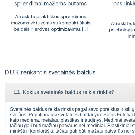
sprendimai mažiems butams
pasirinki
Atraskite praktiškus sprendimus
mažoms virtuvėms su kompaktiškais
Atraskite, 
baldais ir erdvės optimizavimu. [...]
psichologij
ir 
D.U.K renkantis svetainės baldus
Kokius svetainės baldus reikia rinktis?
Svetainės baldus reikia rinktis pagal savo poreikius ir stilių.
svečius. Populiariausi svetainės baldai yra: Sofos Foteliai
kaip mediena, metalas, plastikas ir audinys. Mediniai svetain
tačiau gali būti mažiau patvarūs nei mediniai. Plastikiniai s
minkšti ir komfortiški, tačiau gali būti mažiau patvarūs nei 