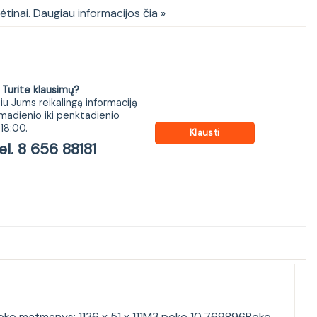
kėtinai. Daugiau informacijos čia »
ite klausimų?
iu Jums reikalingą informaciją
madienio iki penktadienio
18:00.
Klausti
 8 656 88181
Poko matmenys: 1136 x 51 x 111M3 poko 10,769896Poko