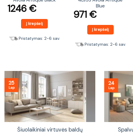
1246
€
Blue
971
€
Į krepšelį
Į krepšelį
Pristatymas: 2-6 sav.
Pristatymas: 2-6 sav.
25
24
Lap
Lap
Šiuolaikiniai virtuvės baldų
Spalv