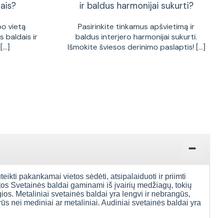
ais?
ir baldus harmonijai sukurti?
bo vietą
Pasirinkite tinkamus apšvietimą ir
 baldais ir
baldus interjero harmonijai sukurti.
...]
Išmokite šviesos derinimo paslaptis! [...]
uteikti pakankamai vietos sėdėti, atsipalaiduoti ir priimti
ntos Svetainės baldai gaminami iš įvairių medžiagų, tokių
gios. Metaliniai svetainės baldai yra lengvi ir nebrangūs,
rūs nei mediniai ar metaliniai. Audiniai svetainės baldai yra