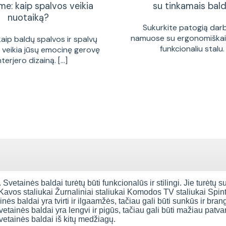
me: kaip spalvos veikia
su tinkamais bald
nuotaiką?
Sukurkite patogią dar
namuose su ergonomiškais
kaip baldų spalvos ir spalvų
funkcionaliu stalu. [
a veikia jūsų emocinę gerovę
interjero dizainą. [...]
 Svetainės baldai turėtų būti funkcionalūs ir stilingi. Jie turėtų s
 Kavos staliukai Žurnaliniai staliukai Komodos TV staliukai Spi
ės baldai yra tvirti ir ilgaamžės, tačiau gali būti sunkūs ir bran
vetainės baldai yra lengvi ir pigūs, tačiau gali būti mažiau patva
svetainės baldai iš kitų medžiagų.