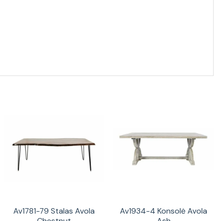
Av1781-79 Stalas Avola
Av1934-4 Konsolė Avola
Chestnut
Ash