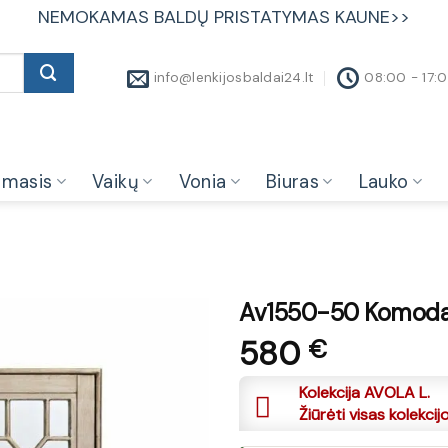
NEMOKAMAS BALDŲ PRISTATYMAS KAUNE>>
info@lenkijosbaldai24.lt
08:00 - 17:
amasis
Vaikų
Vonia
Biuras
Lauko
Av1550-50 Komoda 2
580
€
Kolekcija AVOLA L.
Žiūrėti visas kolekcij