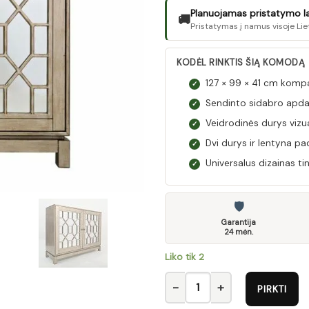
Planuojamas pristatymo laik
🚚
Pristatymas į namus visoje Lie
KODĖL RINKTIS ŠIĄ KOMODĄ
127 × 99 × 41 cm kompak
✓
Sendinto sidabro apdail
✓
Veidrodinės durys vizual
✓
Dvi durys ir lentyna pa
✓
Universalus dizainas t
✓
🛡
Garantija
24 mėn.
Liko tik 2
produkto kiekis: Av1550-50 Ko
PIRKTI