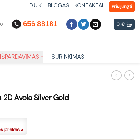
D.U.K
BLOGAS
KONTAKTAI
Prisijungti
656 88181
00
0
€
IŠPARDAVIMAS
SURINKIMAS
D Avola Silver Gold
os prekes »