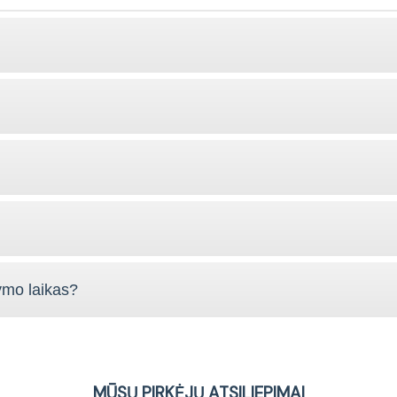
ymo laikas?
MŪSŲ PIRKĖJŲ ATSILIEPIMAI