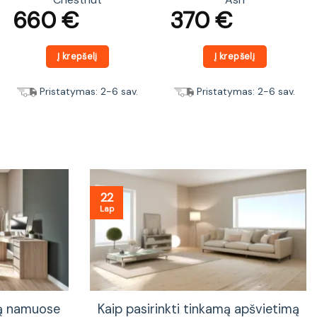
660
€
370
€
Į krepšelį
Į krepšelį
Pristatymas: 2-6 sav.
Pristatymas: 2-6 sav.
22
Lap
tą namuose
Kaip pasirinkti tinkamą apšvietimą