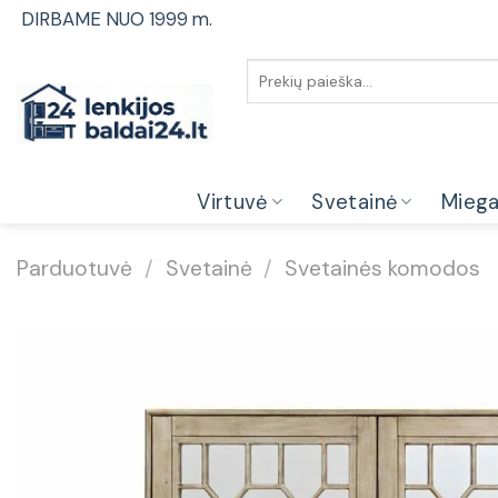
Skip
DIRBAME NUO 1999 m.
to
content
Ieškoti:
Virtuvė
Svetainė
Mieg
Parduotuvė
/
Svetainė
/
Svetainės komodos