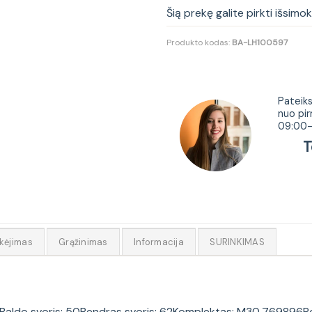
Šią prekę galite pirkti išsimo
Produkto kodas:
BA-LH100597
Tur
Pateiks
nuo pir
09:00-
Tel.
kėjimas
Grąžinimas
Informacija
SURINKIMAS
: 99Baldo svoris: 50Bendras svoris: 62Komplektas: M30,769896