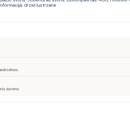
informacija: drzwi lustrzane
eidrodinės.
mis durimis.