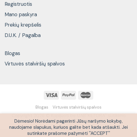
Registruotis
Mano paskyra
Prekių krepšelis
D.U.K. / Pagalba
Blogas
Virtuvės stalviršių spalvos
Blogas
Virtuvės stalviršių spalvos
Copyright 2026 © Kopijuoti be UAB''KETORA'' sutikimo
Dėmesio! Norėdami pagerinti Jūsų naršymo kokybę,
draudžiama
naudojame slapukus, kuriuos galite bet kada atšaukti. Jei
sutinkate prašome pažymėti ''ACCEPT''