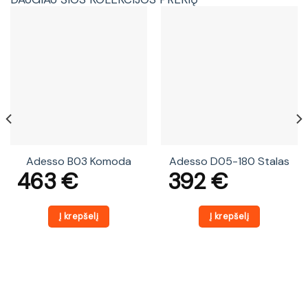
Adesso B03 Komoda
Adesso D05-180 Stalas
463
€
392
€
Į krepšelį
Į krepšelį