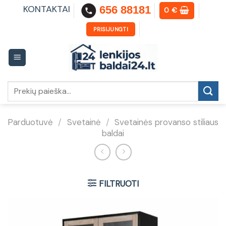
Skip
KONTAKTAI
656 88181
0
€
to
content
PRISIJUNGTI
Ieškoti:
Parduotuvė
/
Svetainė
/
Svetainės provanso stiliaus
baldai
FILTRUOTI