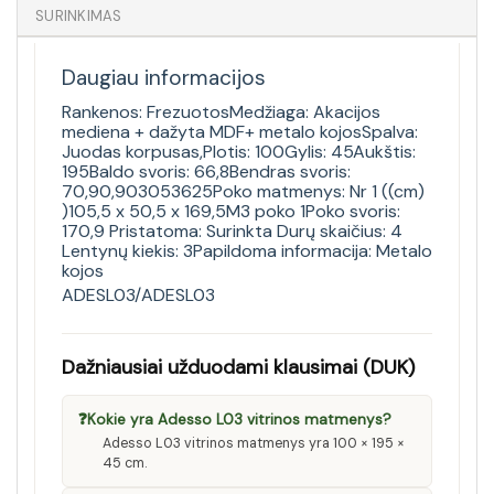
SURINKIMAS
Daugiau informacijos
Rankenos: FrezuotosMedžiaga: Akacijos
mediena + dažyta MDF+ metalo kojosSpalva:
Juodas korpusas,Plotis: 100Gylis: 45Aukštis:
195Baldo svoris: 66,8Bendras svoris:
70,90,903053625Poko matmenys: Nr 1 ((cm)
)105,5 x 50,5 x 169,5M3 poko 1Poko svoris:
170,9 Pristatoma: Surinkta Durų skaičius: 4
Lentynų kiekis: 3Papildoma informacija: Metalo
kojos
ADESL03/ADESL03
Dažniausiai užduodami klausimai (DUK)
❓
Kokie yra Adesso L03 vitrinos matmenys?
Adesso L03 vitrinos matmenys yra 100 × 195 ×
45 cm.