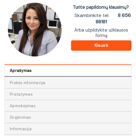
Turite papildomų klausimų?
Skambinkite tel.
8 656
88181
Arba užpildykite užklausos
formą
Klausti
Aprašymas
Prekės informacija
Pristatymas
Apmokėjimas
Grąžinimas
Informacija