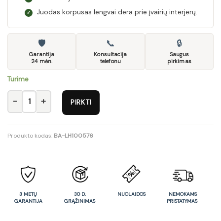
Juodas korpusas lengvai dera prie įvairių interjerų.
✓
🛡
📞
🔒
Garantija
Konsultacija
Saugus
24 mėn.
telefonu
pirkimas
Turime
produkto kiekis: Adesso L03 Vitrina
PIRKTI
Produkto kodas:
BA-LH100576
3 METŲ
30 D.
NUOLAIDOS
NEMOKAMS
GARANTIJA
GRĄŽINIMAS
PRISTATYMAS