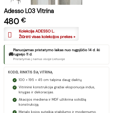
Adesso L03 Vitrina
480
€
Kolekcija ADESSO L.
Žiūrėti visas kolekcijos prekes »
Planuojamas pristatymo laikas nuo rugpjūčio 14 d. iki
🚚
rugsėjo 11 d.
Pristatymas į namus visoje Lietuvoje
KODĖL RINKTIS ŠIĄ VITRINĄ
100 × 195 × 45 cm talpina daug daiktų.
✓
Vitrininė konstrukcija gražiai eksponuoja indus,
✓
knygas ir dekoracijas.
Akacijos mediena ir MDF užtikrina solidžią
✓
konstrukciją.
Metalo kojos suteikia stabilumo ir modernumo.
✓