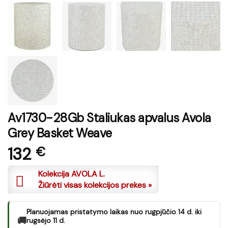
Av1730-28Gb Staliukas apvalus Avola
Grey Basket Weave
132
€
Kolekcija AVOLA L.
Žiūrėti visas kolekcijos prekes »
Planuojamas pristatymo laikas nuo rugpjūčio 14 d. iki
🚚
rugsėjo 11 d.