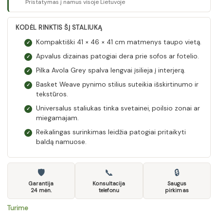
Pristatymas į namus visoje Lietuvoje
KODĖL RINKTIS ŠĮ STALIUKĄ
Kompaktiški 41 × 46 × 41 cm matmenys taupo vietą.
✓
Apvalus dizainas patogiai dera prie sofos ar fotelio.
✓
Pilka Avola Grey spalva lengvai įsilieja į interjerą.
✓
Basket Weave pynimo stilius suteikia išskirtinumo ir
✓
tekstūros.
Universalus staliukas tinka svetainei, poilsio zonai ar
✓
miegamajam.
Reikalingas surinkimas leidžia patogiai pritaikyti
✓
baldą namuose.
🛡
📞
🔒
Garantija
Konsultacija
Saugus
24 mėn.
telefonu
pirkimas
Turime