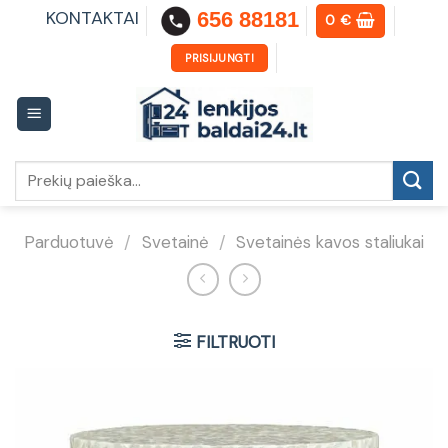
Skip
KONTAKTAI
656 88181
0
€
to
content
PRISIJUNGTI
Ieškoti:
Parduotuvė
/
Svetainė
/
Svetainės kavos staliukai
FILTRUOTI