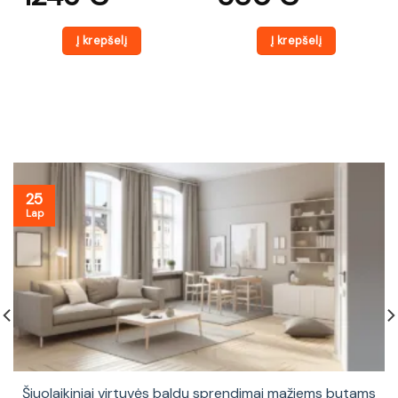
Į krepšelį
Į krepšelį
25
Lap
Šiuolaikiniai virtuvės baldų sprendimai mažiems butams