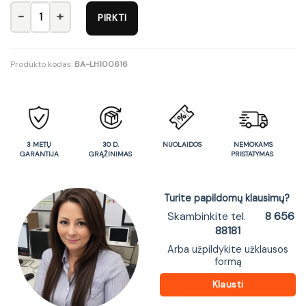
produkto kiekis: Av1730-28Gb Staliukas apvalus Avola Grey B
PIRKTI
Produkto kodas:
BA-LH100616
3 METŲ
30 D.
NUOLAIDOS
NEMOKAMS
GARANTIJA
GRĄŽINIMAS
PRISTATYMAS
Turite papildomų klausimų?
Skambinkite tel.
8 656
88181
Arba užpildykite užklausos
formą
Klausti