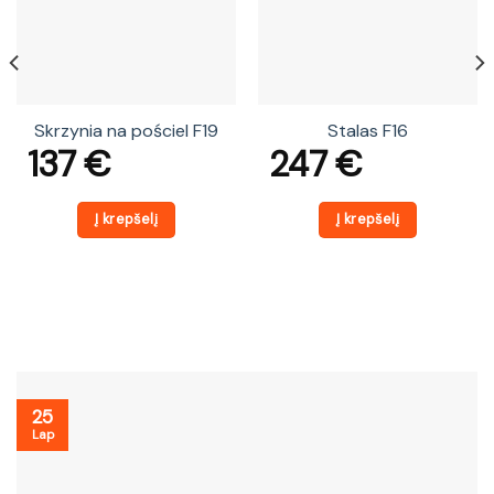
Skrzynia na pościel F19
Stalas F16
137
€
247
€
Į krepšelį
Į krepšelį
25
Lap