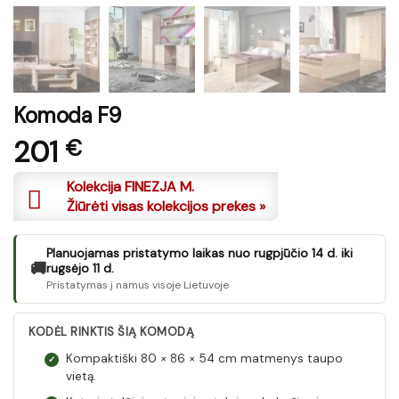
Komoda F9
201
€
Kolekcija FINEZJA M.
Žiūrėti visas kolekcijos prekes »
Planuojamas pristatymo laikas nuo rugpjūčio 14 d. iki
🚚
rugsėjo 11 d.
Pristatymas į namus visoje Lietuvoje
KODĖL RINKTIS ŠIĄ KOMODĄ
Kompaktiški 80 × 86 × 54 cm matmenys taupo
✓
vietą.