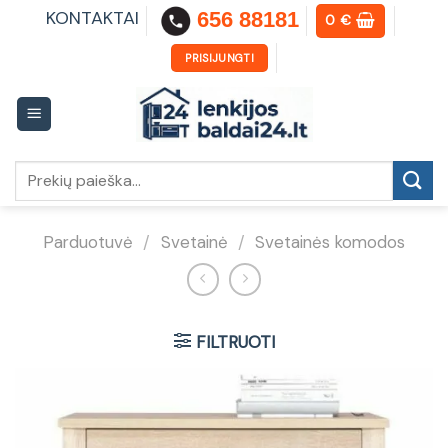
Skip
KONTAKTAI
656 88181
0
€
to
content
PRISIJUNGTI
Ieškoti:
Parduotuvė
/
Svetainė
/
Svetainės komodos
FILTRUOTI