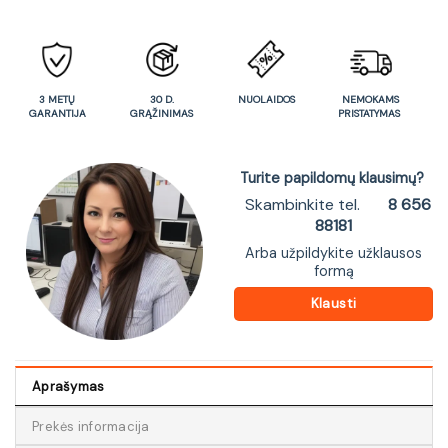
3 METŲ
30 D.
NUOLAIDOS
NEMOKAMS
GARANTIJA
GRĄŽINIMAS
PRISTATYMAS
Turite papildomų klausimų?
Skambinkite tel.
8 656
88181
Arba užpildykite užklausos
formą
Klausti
Aprašymas
Prekės informacija