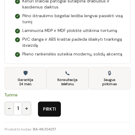
Keturi stalčiai patogiai sutalpina drabužius ir
✓
kasdienius daiktus.
Pilno ištraukimo bėgeliai leidžia lengvai pasiekti visą
✓
turinį.
Laminuota MDP ir MDF plokštė užtikrina tvirtumą.
✓
PVC danga ir ABS kraštai padeda išlaikyti tvarkingą
✓
išvaizdą.
Plieno rankenėlės suteikia modernų, solidų akcentą.
✓
🛡
📞
🔒
Garantija
Konsultacija
Saugus
24 mėn.
telefonu
pirkimas
Turime
produkto kiekis: Komoda F9
PIRKTI
Produkto kodas:
BA-ML104217