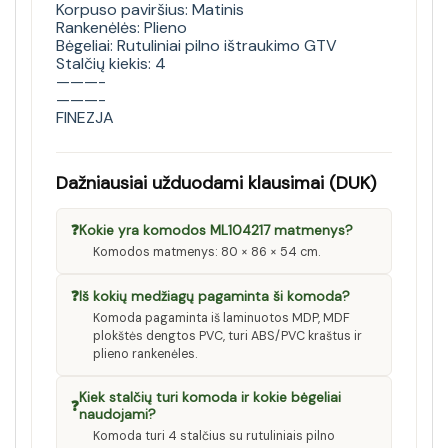
Korpuso paviršius: Matinis
Rankenėlės: Plieno
Bėgeliai: Rutuliniai pilno ištraukimo GTV
Stalčių kiekis: 4
———-
———-
FINEZJA
Dažniausiai užduodami klausimai (DUK)
❓
Kokie yra komodos ML104217 matmenys?
Komodos matmenys: 80 × 86 × 54 cm.
❓
Iš kokių medžiagų pagaminta ši komoda?
Komoda pagaminta iš laminuotos MDP, MDF
plokštės dengtos PVC, turi ABS/PVC kraštus ir
plieno rankenėles.
Kiek stalčių turi komoda ir kokie bėgeliai
❓
naudojami?
Komoda turi 4 stalčius su rutuliniais pilno