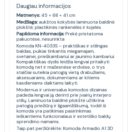
Daugiau informacijos
Matmenys:
45 × 68 × 41 cm
Medžiaga:
aukštos kokybės laminuota baldinė
plokštė; plastikinės rankenėlės ir kojelės
Papildoma informacija:
Prekė pristatoma
pakuotėse, nesurinkta
Komoda KN-4033S – praktiškas ir stilingas
baldas, puikiai tinkantis miegamajam,
svetainei, prieškambariui ar jaunimo kambariui.
Kompaktiškas dydis leidžia lengvai pritaikyti
komodą net ir mažesnėse erdvėse, o trys
stalčiai suteikia patogią vietą drabužiams,
aksesuarams, dokumentams ar kitiems
kasdieniams daiktams laikyti.
Modernus ir universalus komodos dizainas
padeda lengvai ją derinti prie įvairių interjero
stilių. Laminuota baldinė plokštė užtikrina
patogią priežiūrą ir ilgaamžiškumą, todėl ši
komoda yra patikimas pasirinkimas
ieškantiems funkcionalaus ir estetiško baldų
sprendimo namams.
Taip pat peržiūrėkite:
Komoda Armadio A1 3D