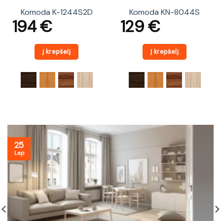
Komoda K-1244S2D
Komoda KN-8044S
194
€
129
€
Į krepšelį
Į krepšelį
25
Lap