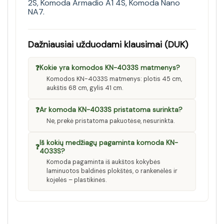
2S
,
Komoda Armadio A1 4S
,
Komoda Nano
NA7
.
Dažniausiai užduodami klausimai (DUK)
❓
Kokie yra komodos KN-4033S matmenys?
Komodos KN-4033S matmenys: plotis 45 cm,
aukštis 68 cm, gylis 41 cm.
❓
Ar komoda KN-4033S pristatoma surinkta?
Ne, prekė pristatoma pakuotėse, nesurinkta.
Iš kokių medžiagų pagaminta komoda KN-
❓
4033S?
Komoda pagaminta iš aukštos kokybės
laminuotos baldinės plokštės, o rankenėlės ir
kojelės – plastikinės.