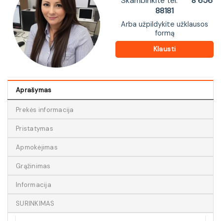
Skambinkite tel.
8 656
88181
Arba užpildykite užklausos
formą
Klausti
Aprašymas
Prekės informacija
Pristatymas
Apmokėjimas
Grąžinimas
Informacija
SURINKIMAS