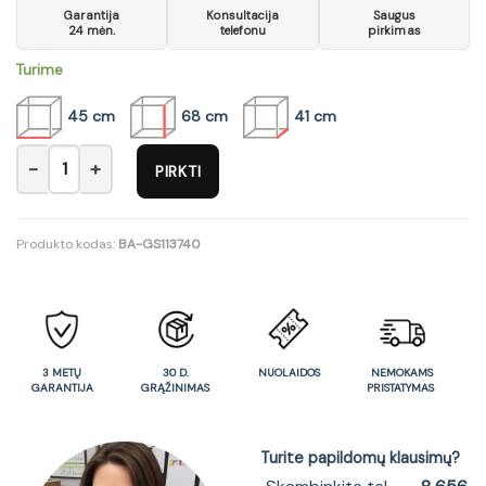
Garantija
Konsultacija
Saugus
24 mėn.
telefonu
pirkimas
Turime
45 cm
68 cm
41 cm
produkto kiekis: Komoda KN-4033S
PIRKTI
Produkto kodas:
BA-GS113740
3 METŲ
30 D.
NUOLAIDOS
NEMOKAMS
GARANTIJA
GRĄŽINIMAS
PRISTATYMAS
Turite papildomų klausimų?