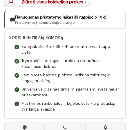
Žiūrėti visas kolekcijos prekes »
Planuojamas pristatymo laikas iki rugpjūčio 14 d.
🚚
Pristatymas į namus visoje Lietuvoje
KODĖL RINKTIS ŠIĄ KOMODĄ
Kompaktiški 45 × 68 × 41 cm matmenys taupo
✓
vietą.
Trys stalčiai patogiai sutalpina drabužius ir
✓
kasdienius daiktus.
Laminuota baldinė plokštė užtikrina tvirtumą ir
✓
lengvą priežiūrą.
Universalus dizainas tinka miegamajam, svetainei ar
✓
prieškambariui.
Plastikinės rankenėlės ir kojelės suteikia praktišką,
✓
tvarkingą išvaizdą.
🛡
📞
🔒