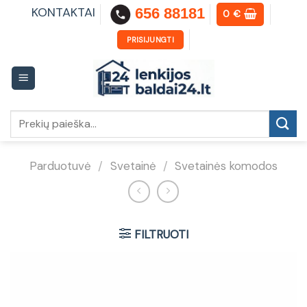
Skip
KONTAKTAI
656 88181
0
€
to
content
PRISIJUNGTI
Ieškoti:
Parduotuvė
/
Svetainė
/
Svetainės komodos
FILTRUOTI