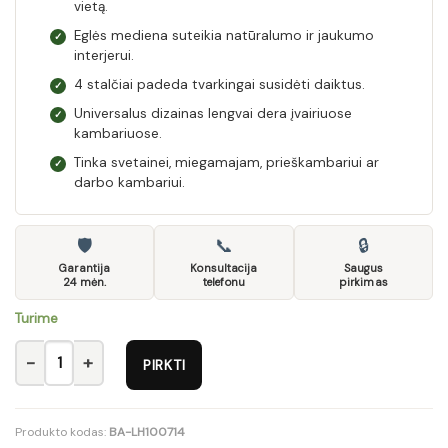
vietą.
Eglės mediena suteikia natūralumo ir jaukumo
✓
interjerui.
4 stalčiai padeda tvarkingai susidėti daiktus.
✓
Universalus dizainas lengvai dera įvairiuose
✓
kambariuose.
Tinka svetainei, miegamajam, prieškambariui ar
✓
darbo kambariui.
🛡
📞
🔒
Garantija
Konsultacija
Saugus
24 mėn.
telefonu
pirkimas
Turime
produkto kiekis: Komoda LH100714
PIRKTI
Produkto kodas:
BA-LH100714