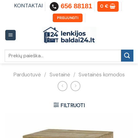
Skip
KONTAKTAI
656 88181
0
€
to
content
PRISIJUNGTI
Ieškoti:
Parduotuvė
/
Svetainė
/
Svetainės komodos
FILTRUOTI