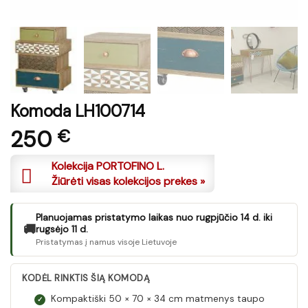
Komoda LH100714
250
€
Kolekcija PORTOFINO L.
Žiūrėti visas kolekcijos prekes »
Planuojamas pristatymo laikas nuo rugpjūčio 14 d. iki
🚚
rugsėjo 11 d.
Pristatymas į namus visoje Lietuvoje
KODĖL RINKTIS ŠIĄ KOMODĄ
Kompaktiški 50 × 70 × 34 cm matmenys taupo
✓