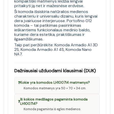
kompaktiški matmenys leidžia lengvai
pritaikyti ją net ir mažesnėse erdvėse.
Ši komoda išsiskiria natūralios medienos
charakteriu ir universaliu dizainu, kuris lengvai
dera įvairiuose interjeruose. Portofino 012
komoda – tai patikimas pasirinkimas
ieškantiems funkcionalaus medinio baldo,
kuriame dera estetika, praktiškumas ir
ilgaamžiškumas.
Taip pat peržiūrėkite:
Komoda Armadio A1 3D
2S
,
Komoda Armadio A1 4S
,
Komoda Nano
NA7
.
Dažniausiai užduodami klausimai (DUK)
❓
Kokie yra komodos LH100714 matmenys?
Komodos matmenys yra 50 × 70 × 34 cm.
Iš kokios medžiagos pagaminta komoda
❓
LH100714?
Komoda pagaminta iš eglės medienos.