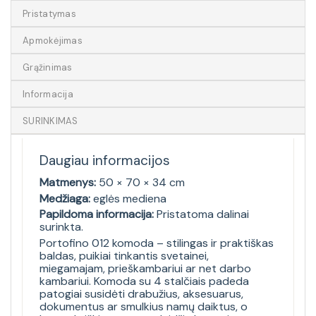
Pristatymas
Apmokėjimas
Grąžinimas
Informacija
SURINKIMAS
Daugiau informacijos
Matmenys:
50 × 70 × 34 cm
Medžiaga:
eglės mediena
Papildoma informacija:
Pristatoma dalinai
surinkta.
Portofino 012 komoda – stilingas ir praktiškas
baldas, puikiai tinkantis svetainei,
miegamajam, prieškambariui ar net darbo
kambariui. Komoda su 4 stalčiais padeda
patogiai susidėti drabužius, aksesuarus,
dokumentus ar smulkius namų daiktus, o