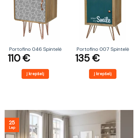
Portofino 046 Spintelė
Portofino 007 Spintelė
110
€
135
€
Į krepšelį
Į krepšelį
25
Lap