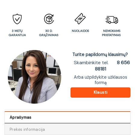
3 METŲ
30 D.
NUOLAIDOS
NEMOKAMS
GARANTIJA
GRĄŽINIMAS
PRISTATYMAS
Turite papildomų klausimų?
Skambinkite tel.
8 656
88181
Arba užpildykite užklausos
formą
Klausti
Aprašymas
Prekės informacija