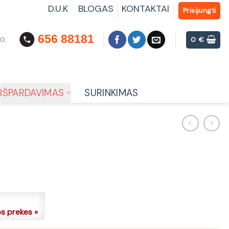
D.U.K
BLOGAS
KONTAKTAI
Prisijungti
656 88181
00
0
€
IŠPARDAVIMAS
SURINKIMAS
os prekes »