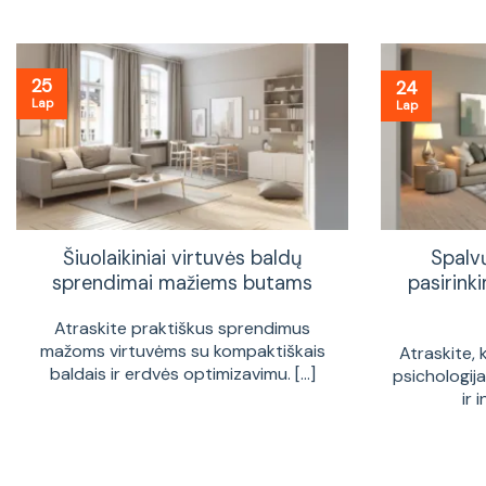
25
24
Lap
Lap
Šiuolaikiniai virtuvės baldų
Spalv
sprendimai mažiems butams
pasirinki
Atraskite praktiškus sprendimus
mažoms virtuvėms su kompaktiškais
Atraskite, 
baldais ir erdvės optimizavimu. [...]
psichologij
ir 