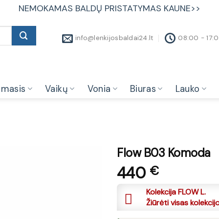
NEMOKAMAS BALDŲ PRISTATYMAS KAUNE>>
info@lenkijosbaldai24.lt
08:00 - 17:
amasis
Vaikų
Vonia
Biuras
Lauko
Flow B03 Komoda
440
€
Kolekcija FLOW L.
Žiūrėti visas kolekcij