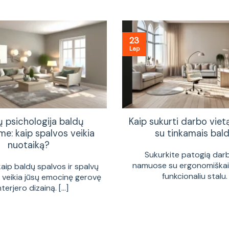
23
Lap
ų psichologija baldų
Kaip sukurti darbo vie
me: kaip spalvos veikia
su tinkamais bald
nuotaiką?
Sukurkite patogią dar
namuose su ergonomiškais
kaip baldų spalvos ir spalvų
funkcionaliu stalu. [
a veikia jūsų emocinę gerovę
interjero dizainą. [...]