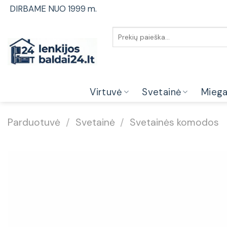
Skip
DIRBAME NUO 1999 m.
to
content
Ieškoti:
Virtuvė
Svetainė
Mieg
Parduotuvė
/
Svetainė
/
Svetainės komodos