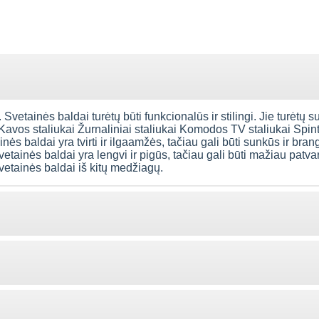
 Svetainės baldai turėtų būti funkcionalūs ir stilingi. Jie turėtų s
 Kavos staliukai Žurnaliniai staliukai Komodos TV staliukai Spi
ės baldai yra tvirti ir ilgaamžės, tačiau gali būti sunkūs ir bran
vetainės baldai yra lengvi ir pigūs, tačiau gali būti mažiau patva
svetainės baldai iš kitų medžiagų.