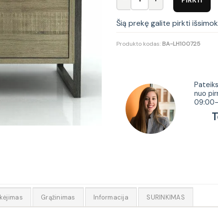
Šią prekę galite pirkti išsimo
Produkto kodas:
BA-LH100725
Tur
Pateiks
nuo pir
09:00-
Tel.
kėjimas
Grąžinimas
Informacija
SURINKIMAS