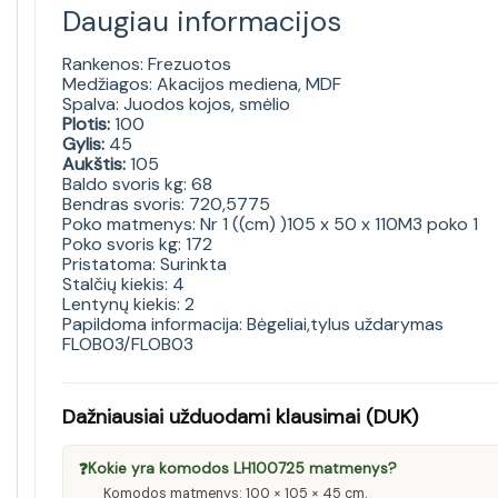
Daugiau informacijos
Rankenos: Frezuotos
Medžiagos: Akacijos mediena, MDF
Spalva: Juodos kojos, smėlio
Plotis:
100
Gylis:
45
Aukštis:
105
Baldo svoris kg: 68
Bendras svoris: 720,5775
Poko matmenys: Nr 1 ((cm) )105 x 50 x 110M3 poko 1
Poko svoris kg: 172
Pristatoma: Surinkta
Stalčių kiekis: 4
Lentynų kiekis: 2
Papildoma informacija: Bėgeliai,tylus uždarymas
FLOB03/FLOB03
Dažniausiai užduodami klausimai (DUK)
❓
Kokie yra komodos LH100725 matmenys?
Komodos matmenys: 100 × 105 × 45 cm.