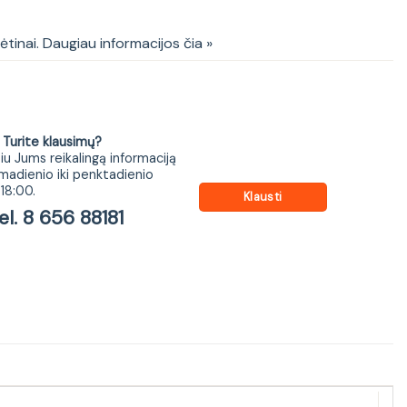
kėtinai. Daugiau informacijos čia »
ite klausimų?
iu Jums reikalingą informaciją
madienio iki penktadienio
18:00.
Klausti
 8 656 88181