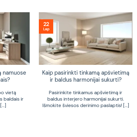
22
Lap
tą namuose
Kaip pasirinkti tinkamą apšvietimą
ais?
ir baldus harmonijai sukurti?
bo vietą
Pasirinkite tinkamus apšvietimą ir
 baldais ir
baldus interjero harmonijai sukurti.
...]
Išmokite šviesos derinimo paslaptis! [...]