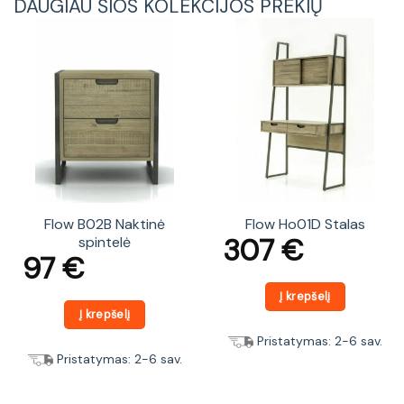
DAUGIAU ŠIOS KOLEKCIJOS PREKIŲ
Flow B02B Naktinė
Flow Ho01D Stalas
307
€
spintelė
97
€
Į krepšelį
Į krepšelį
Pristatymas: 2-6 sav.
Pristatymas: 2-6 sav.