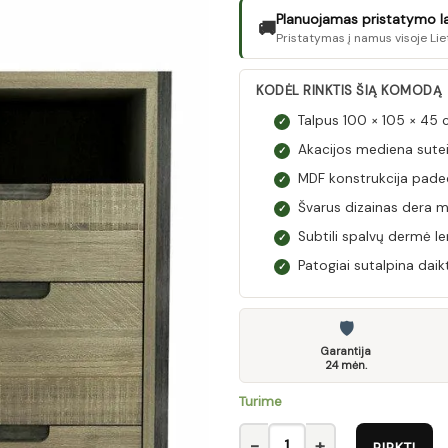
Planuojamas pristatymo laik
🚚
Pristatymas į namus visoje Lie
KODĖL RINKTIS ŠIĄ KOMODĄ
Talpus 100 × 105 × 45 
✓
Akacijos mediena sutei
✓
MDF konstrukcija paded
✓
Švarus dizainas dera m
✓
Subtili spalvų dermė len
✓
Patogiai sutalpina da
✓
🛡
Garantija
24 mėn.
Turime
produkto kiekis: Flow B03 Ko
PIRKTI