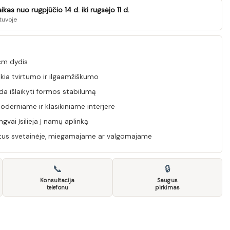
as nuo rugpjūčio 14 d. iki rugsėjo 11 d.
tuvoje
cm dydis
kia tvirtumo ir ilgaamžiškumo
a išlaikyti formos stabilumą
oderniame ir klasikiniame interjere
gvai įsilieja į namų aplinką
iktus svetainėje, miegamajame ar valgomajame
📞
🔒
Konsultacija
Saugus
telefonu
pirkimas
moda