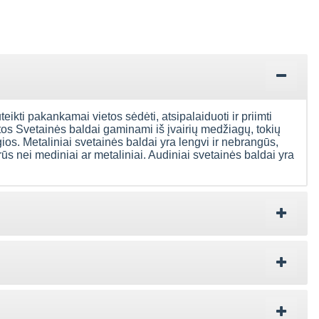
uteikti pakankamai vietos sėdėti, atsipalaiduoti ir priimti
ntos Svetainės baldai gaminami iš įvairių medžiagų, tokių
gios. Metaliniai svetainės baldai yra lengvi ir nebrangūs,
rūs nei mediniai ar metaliniai. Audiniai svetainės baldai yra