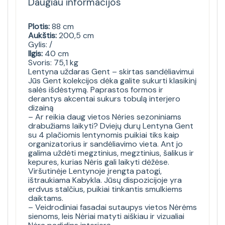
Daugiau informacijos
Plotis:
88 cm
Aukštis:
200,5 cm
Gylis: /
Ilgis:
40 cm
Svoris: 75,1 kg
Lentyna uždaras Gent – skirtas sandėliavimui
Jūs Gent kolekcijos dėka galite sukurti klasikinį
salės išdėstymą. Paprastos formos ir
derantys akcentai sukurs tobulą interjero
dizainą
– Ar reikia daug vietos Nėries sezoniniams
drabužiams laikyti? Dviejų durų Lentyna Gent
su 4 plačiomis lentynomis puikiai tiks kaip
organizatorius ir sandėliavimo vieta. Ant jo
galima uždėti megztinius, megztinius, šalikus ir
kepures, kurias Nėris gali laikyti dėžėse.
Viršutinėje Lentynoje įrengta patogi,
ištraukiama Kabykla. Jūsų dispozicijoje yra
erdvus stalčius, puikiai tinkantis smulkiems
daiktams.
– Veidrodiniai fasadai sutaupys vietos Nėrėms
sienoms, leis Nėriai matyti aiškiau ir vizualiai