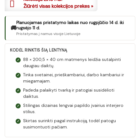
Žiūrėti visas kolekcijos prekes »
Planuojamas pristatymo laikas nuo rugpjūčio 14 d. iki
🚚
rugsėjo 11 d.
Pristatymas į namus visoje Lietuvoje
KODĖL RINKTIS ŠIĄ LENTYNĄ
88 × 200,5 × 40 cm matmenys leidžia sutalpinti
✓
daugiau daiktų.
Tinka svetainei, prieškambariui, darbo kambariui ir
✓
miegamajam.
Padeda palaikyti tvarką ir patogiai susidėlioti
✓
daiktus.
Stilingas dizainas lengvai papildo įvairius interjero
✓
stilius.
Skirtas surinkti pagal instrukciją, todėl patogu
✓
susimontuoti pačiam.