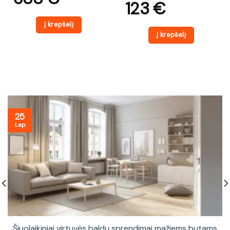
123
€
Į krepšelį
Į krepšelį
25
Lap
Šiuolaikiniai virtuvės baldų sprendimai mažiems butams