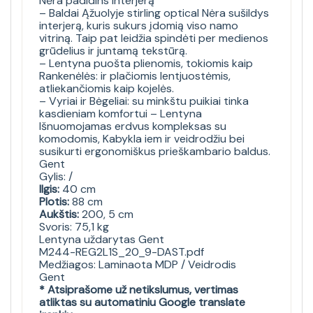
Nėra padidins interjerą
– Baldai Ąžuolyje stirling optical Nėra sušildys
interjerą, kuris sukurs įdomią viso namo
vitriną. Taip pat leidžia spindėti per medienos
grūdelius ir juntamą tekstūrą.
– Lentyna puošta plienomis, tokiomis kaip
Rankenėlės: ir plačiomis lentjuostėmis,
atliekančiomis kaip kojelės.
– Vyriai ir Bėgeliai: su minkštu puikiai tinka
kasdieniam komfortui – Lentyna
Išnuomojamas erdvus kompleksas su
komodomis, Kabykla iem ir veidrodžiu bei
susikurti ergonomiškus prieškambario baldus.
Gent
Gylis: /
Ilgis:
40 cm
Plotis:
88 cm
Aukštis:
200, 5 cm
Svoris: 75,1 kg
Lentyna uždarytas Gent
M244-REG2L1S_20_9-DAST.pdf
Medžiagos: Laminaota MDP / Veidrodis
Gent
* Atsiprašome už netikslumus, vertimas
atliktas su automatiniu Google translate