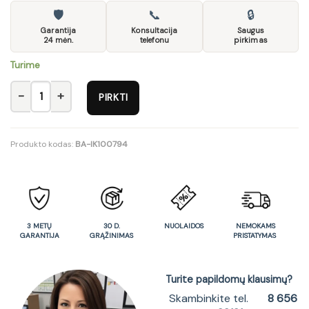
🛡
📞
🔒
Garantija
Konsultacija
Saugus
24 mėn.
telefonu
pirkimas
Turime
produkto kiekis: Lentyna 2L1S/20/9-DAST
PIRKTI
Produkto kodas:
BA-IK100794
3 METŲ
30 D.
NUOLAIDOS
NEMOKAMS
GARANTIJA
GRĄŽINIMAS
PRISTATYMAS
Turite papildomų klausimų?
Skambinkite tel.
8 656