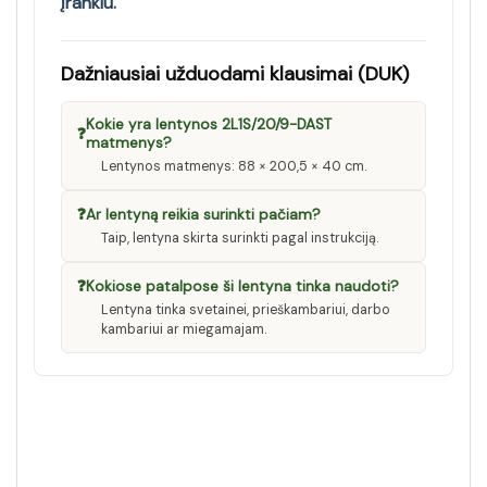
įrankiu.
Dažniausiai užduodami klausimai (DUK)
Kokie yra lentynos 2L1S/20/9-DAST
❓
matmenys?
Lentynos matmenys: 88 × 200,5 × 40 cm.
❓
Ar lentyną reikia surinkti pačiam?
Taip, lentyna skirta surinkti pagal instrukciją.
❓
Kokiose patalpose ši lentyna tinka naudoti?
Lentyna tinka svetainei, prieškambariui, darbo
kambariui ar miegamajam.