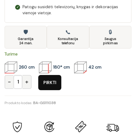
Patogu susidėti televizorių, knygas ir dekoracijas
✓
vienoje vietoje.
🛡
📞
🔒
Garantija
Konsultacija
Saugus
24 mėn.
telefonu
pirkimas
Turime
260 cm
180* cm
42 cm
produkto kiekis: Sekcija Vigo New 4
PIRKTI
Produkto kodas:
BA-GS111038