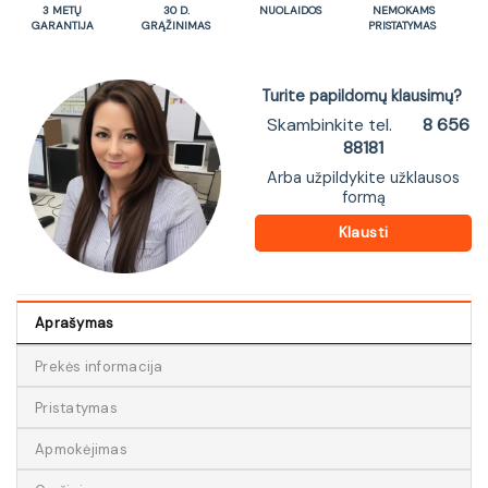
3 METŲ
30 D.
NUOLAIDOS
NEMOKAMS
GARANTIJA
GRĄŽINIMAS
PRISTATYMAS
Turite papildomų klausimų?
Skambinkite tel.
8 656
88181
Arba užpildykite užklausos
formą
Klausti
Aprašymas
Prekės informacija
Pristatymas
Apmokėjimas