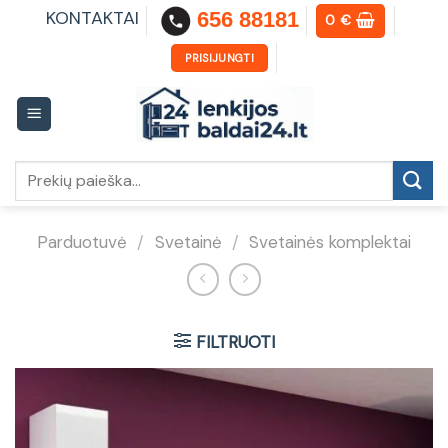
Skip
KONTAKTAI
656 88181
0
€
to
content
PRISIJUNGTI
Ieškoti:
Parduotuvė
/
Svetainė
/
Svetainės komplektai
FILTRUOTI