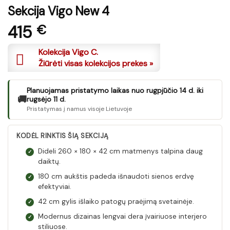
Sekcija Vigo New 4
415
€
Kolekcija Vigo C.
Žiūrėti visas kolekcijos prekes »
Planuojamas pristatymo laikas nuo rugpjūčio 14 d. iki
🚚
rugsėjo 11 d.
Pristatymas į namus visoje Lietuvoje
KODĖL RINKTIS ŠIĄ SEKCIJĄ
Dideli 260 × 180 × 42 cm matmenys talpina daug
✓
daiktų.
180 cm aukštis padeda išnaudoti sienos erdvę
✓
efektyviai.
42 cm gylis išlaiko patogų praėjimą svetainėje.
✓
Modernus dizainas lengvai dera įvairiuose interjero
✓
stiliuose.