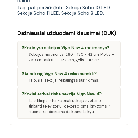
baldo.
Taip pat peržiūrėkite:
Sekcija Soho 10 LED
,
Sekcija Soho 11 LED
,
Sekcija Soho 8 LED
.
Dažniausiai užduodami klausimai (DUK)
❓
Kokie yra sekcijos Vigo New 4 matmenys?
Sekcijos matmenys: 260 × 180 × 42 cm. Plotis –
260 cm, aukštis – 180 cm, gylis – 42 cm.
❓
Ar sekciją Vigo New 4 reikia surinkti?
Taip, šiai sekcijai reikalingas surinkimas.
❓
Kokiai erdvei tinka sekcija Vigo New 4?
Tai stilinga ir funkcionali sekcija svetainei,
tinkanti televizoriui, dekoracijoms, knygoms ir
kitiems kasdieniams daiktams laikyti.