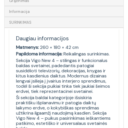
Grąžinimas
Informacija
SURINKIMAS
Daugiau informacijos
Matmenys:
260 × 180 × 42 cm
Papildoma informacija:
Reikalingas surinkimas.
Sekcija Vigo New 4 – stilingas ir funkcionalus
baldas svetainei, padedantis patogiai
susidėlioti televizorių, dekoracijas, knygas ir
kitus kasdienius daiktus. Modernus dizainas
lengvai įsilieja į įvairius interjero sprendimus,
todėl ši sekcija puikiai tinka tiek jaukiai šeimos
erdvei, tiek reprezentacinei svetainei.
Ši sekcija baldai kategorijoje išsiskiria
praktišku išplanavimu ir patogia daiktų
laikymo erdve, o kokybiškas sprendimas
užtikrina ilgaamžį naudojimą kasdien. Sekcija
Vigo New 4 – puikus pasirinkimas ieškantiems
patikimo, estetiško ir universalaus svetainės