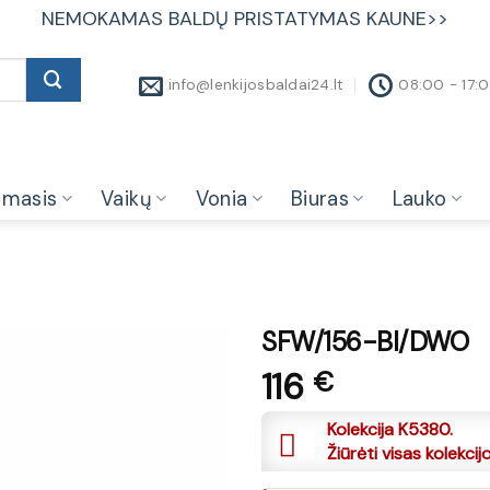
NEMOKAMAS BALDŲ PRISTATYMAS KAUNE>>
info@lenkijosbaldai24.lt
08:00 - 17:
amasis
Vaikų
Vonia
Biuras
Lauko
SFW/156-BI/DWO
116
€
Kolekcija K5380.
Žiūrėti visas kolekcij