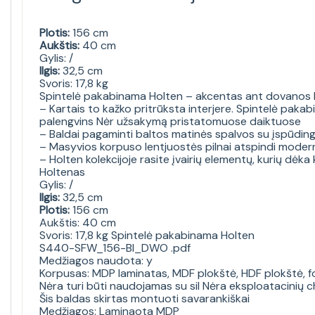
Plotis:
156 cm
Aukštis:
40 cm
Gylis: /
Ilgis:
32,5 cm
Svoris: 17,8 kg
Spintelė pakabinama Holten – akcentas ant dovanos Nėr
– Kartais to kažko pritrūksta interjere. Spintelė pakab
palengvins Nėr užsakymą pristatomuose daiktuose
– Baldai pagaminti baltos matinės spalvos su įspūdingu
– Masyvios korpuso lentjuostės pilnai atspindi modernų
– Holten kolekcijoje rasite įvairių elementų, kurių dėk
Holtenas
Gylis: /
Ilgis:
32,5 cm
Plotis:
156 cm
Aukštis: 40 cm
Svoris: 17,8 kg Spintelė pakabinama Holten
S440-SFW_156-BI_DWO .pdf
Medžiagos naudota: y
Korpusas: MDP laminatas, MDF plokštė, HDF plokštė, fol
Nėra turi būti naudojamas su sil Nėra eksploatacinių c
Šis baldas skirtas montuoti savarankiškai
Medžiagos: Laminaota MDP