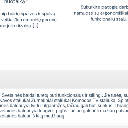
nuotaiką?
Sukurkite patogią dar
namuose su ergonomiškais
kaip baldų spalvos ir spalvų
funkcionaliu stalu. [
a veikia jūsų emocinę gerovę
interjero dizainą. [...]
 Svetainės baldai turėtų būti funkcionalūs ir stilingi. Jie turėtų s
 Kavos staliukai Žurnaliniai staliukai Komodos TV staliukai Spi
ės baldai yra tvirti ir ilgaamžės, tačiau gali būti sunkūs ir bran
vetainės baldai yra lengvi ir pigūs, tačiau gali būti mažiau patva
svetainės baldai iš kitų medžiagų.