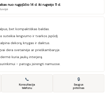
as nuo rugpjūčio 14 d. iki rugsėjo 11 d.
tuvoje
alpus, bet kompaktiškas baldas.
 suteikia lengvumo ir tvarkos įspūdį.
talpina dekorą, knygas ir daiktus.
vai dera svetainėje ar prieškambaryje.
dermė kuria jaukų interjerą.
surinkimui – patogu įsirengti namuose.
📞
🔒
Konsultacija
Saugus
telefonu
pirkimas
/DWO