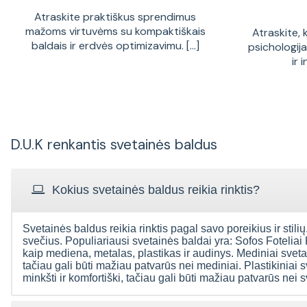
Atraskite praktiškus sprendimus
mažoms virtuvėms su kompaktiškais
Atraskite, 
baldais ir erdvės optimizavimu. [...]
psichologij
ir 
D.U.K renkantis svetainės baldus
Kokius svetainės baldus reikia rinktis?
Svetainės baldus reikia rinktis pagal savo poreikius ir stilių.
svečius. Populiariausi svetainės baldai yra: Sofos Foteliai
kaip mediena, metalas, plastikas ir audinys. Mediniai svetain
tačiau gali būti mažiau patvarūs nei mediniai. Plastikiniai s
minkšti ir komfortiški, tačiau gali būti mažiau patvarūs nei 