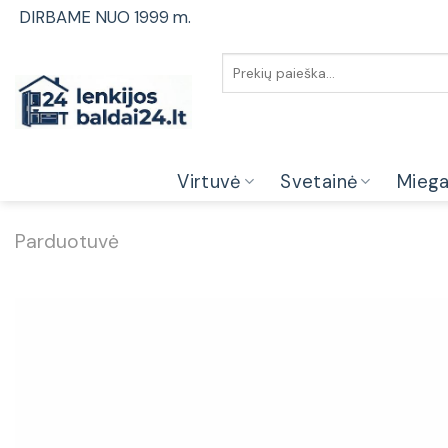
Skip
DIRBAME NUO 1999 m.
to
content
Ieškoti:
Virtuvė
Svetainė
Mieg
Parduotuvė