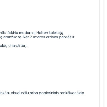
is išskiria modernią Holten kolekciją
są aranžuotę. Nėr 2 atviros erdvės pabrėš ir
aldų charakterį.
nkštu skudurėliu arba popieriniais rankšluosčiais.