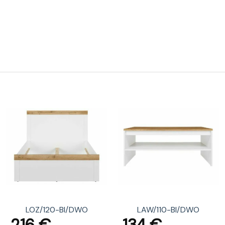
LOZ/120-BI/DWO
LAW/110-BI/DWO
216
€
134
€