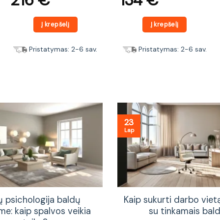
Į krepšelį
Į krepšelį
Pristatymas: 2-6 sav.
Pristatymas: 2-6 sav.
23
Lap
ų psichologija baldų
Kaip sukurti darbo vie
me: kaip spalvos veikia
su tinkamais bald