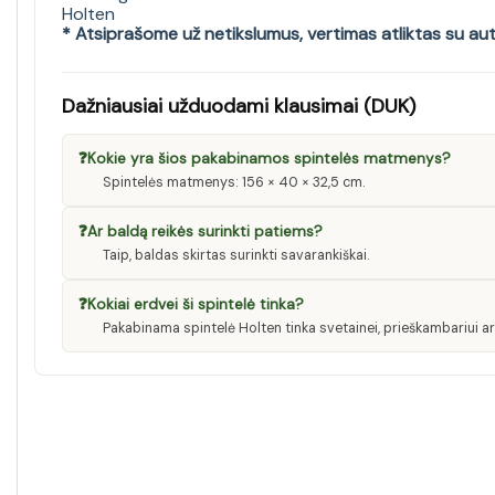
Holten
* Atsiprašome už netikslumus, vertimas atliktas su au
Dažniausiai užduodami klausimai (DUK)
❓
Kokie yra šios pakabinamos spintelės matmenys?
Spintelės matmenys: 156 × 40 × 32,5 cm.
❓
Ar baldą reikės surinkti patiems?
Taip, baldas skirtas surinkti savarankiškai.
❓
Kokiai erdvei ši spintelė tinka?
Pakabinama spintelė Holten tinka svetainei, prieškambariui ar