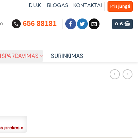
D.U.K
BLOGAS
KONTAKTAI
Prisijungti
656 88181
00
0
€
IŠPARDAVIMAS
SURINKIMAS
os prekes »