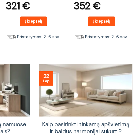
321
€
352
€
Į krepšelį
Į krepšelį
Pristatymas: 2-6 sav.
Pristatymas: 2-6 sav.
22
Lap
tą namuose
Kaip pasirinkti tinkamą apšvietimą
ais?
ir baldus harmonijai sukurti?