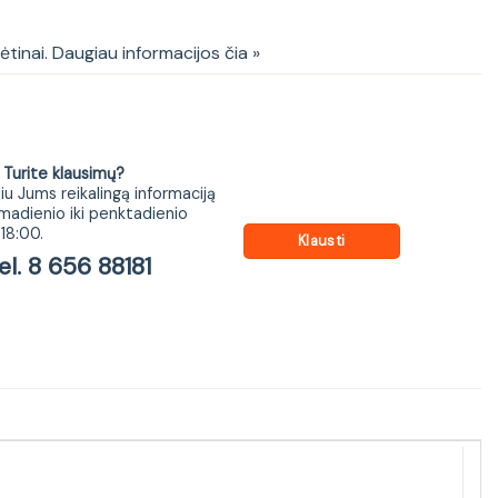
kėtinai. Daugiau informacijos čia »
ite klausimų?
iu Jums reikalingą informaciją
madienio iki penktadienio
18:00.
Klausti
 8 656 88181