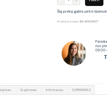
Šią prekę galite pirkti išsimo
Produkto kodas:
BA-IK100607
Tur
Pateiks
nuo pir
09:00-
Tel.
kėjimas
Grąžinimas
Informacija
SURINKIMAS