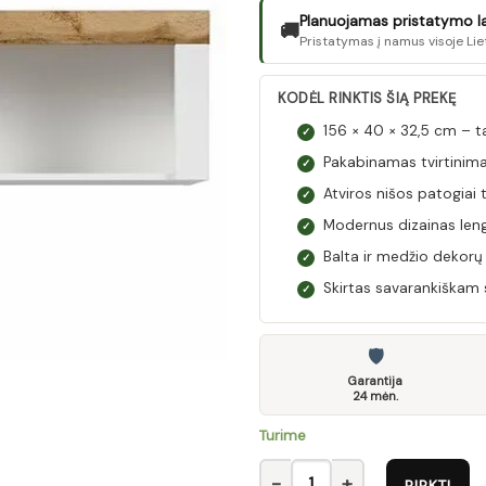
Planuojamas pristatymo laik
🚚
Pristatymas į namus visoje Lie
KODĖL RINKTIS ŠIĄ PREKĘ
156 × 40 × 32,5 cm – t
✓
Pakabinamas tvirtinimas
✓
Atviros nišos patogiai 
✓
Modernus dizainas leng
✓
Balta ir medžio dekorų 
✓
Skirtas savarankiškam 
✓
🛡
Garantija
24 mėn.
Turime
produkto kiekis: SFW/156-BI
PIRKTI