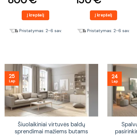
Į krepšelį
Į krepšelį
Pristatymas: 2-6 sav.
Pristatymas: 2-6 sav.
25
24
Lap
Lap
Šiuolaikiniai virtuvės baldų
Spalv
sprendimai mažiems butams
pasirinki