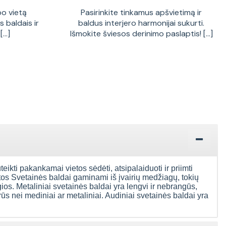
bo vietą
Pasirinkite tinkamus apšvietimą ir
 baldais ir
baldus interjero harmonijai sukurti.
...]
Išmokite šviesos derinimo paslaptis! [...]
uteikti pakankamai vietos sėdėti, atsipalaiduoti ir priimti
ntos Svetainės baldai gaminami iš įvairių medžiagų, tokių
gios. Metaliniai svetainės baldai yra lengvi ir nebrangūs,
rūs nei mediniai ar metaliniai. Audiniai svetainės baldai yra