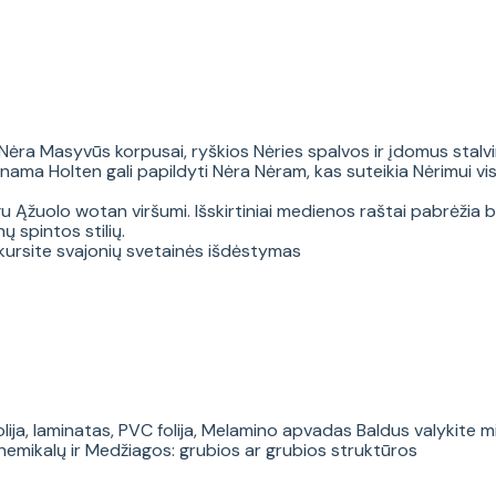
a Masyvūs korpusai, ryškios Nėries spalvos ir įdomus stalvirš
inama Holten gali papildyti Nėra Nėram, kas suteikia Nėrimui vi
 Ąžuolo wotan viršumi. Išskirtiniai medienos raštai pabrėžia b
 spintos stilių.
a kursite svajonių svetainės išdėstymas
ija, laminatas, PVC folija, Melamino apvadas Baldus valykite mi
hemikalų ir Medžiagos: grubios ar grubios struktūros