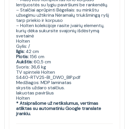
lentjuostės su lygiu paviršiumi be rankenėlių.
– Stalčiai aprūpinti Bėgeliais: su minkštu
užsegimu užtikrina Nėramalų triukšmingą ryšį
tarp priekio ir korpuso
– Holten kolekcijoje rasite įvairių elementų,
kurių dėka sukursite svajonių išdėstymą
svetainė
Holten
Gylis: /
Ilgis:
42 cm
Plotis:
156 cm
Aukštis:
60,5 cm
Svoris: 36,6 kg
TV spintelė Holten
S440-RTV2S-BI_DWO_BIP.pdf
Medžiagos: MDP laminatas
skystis uždaro stalčius.
lakuotas paviršius
Holten
* Atsiprašome už netikslumus, vertimas
atliktas su automatiniu Google translate
įrankiu.