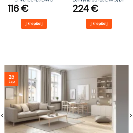
116
€
224
€
Į krepšelį
Į krepšelį
25
Lap