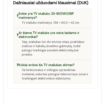
Dažniausiai užduodami klausimai (DUK)
Kokie yra TV staliuko 2S-BI/DWO/BIP
❓
matmenys?
TV staliuko matmenys: 156 × 60,5 × 42 cm.
Ar šiame TV staliuke yra vieta laidams ir
❓
elektronikai?
Taip, staliukas turi dvi atviras nišas, praktiškus
stalčius ir kabelių išvedimo galimybę, todėl
patogu tvarkingai susidėti elektroniką bei
priedus.
❓
Kokiai erdvei šis TV staliukas skirtas?
Tai funkcionalus ir stilingas sprendimas
svetainei, sukurtas patogiai televizoriaus zonai ir
tvarkingam elektronikos išdėstymui.