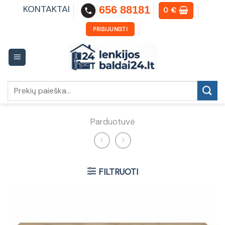
Skip
KONTAKTAI
656 88181
0
€
to
content
PRISIJUNGTI
Ieškoti:
Parduotuvė
FILTRUOTI