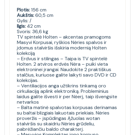
Plotis:
156 cm
Aukštis:
60,5 cm
Gylis: /
Ilgis:
42 cm
Svoris: 36,6 kg
TV spintelė Holten – akcentas pramogoms
Masyvi Korpusai, ryškios Nėries spalvos ir
įdomus stalviršis išskiria modernią Holten
kolekciją
– Erdvus ir stilingas – Taipa is TV spintelė
Holten. 2 atviros erdvės Nėra – puiki vieta
elektroninei įrangai. Naudokite 2 praktiškus
stalčius, kuriuose galite laikyti savo DVD ir CD
kolekcijas.
– Ventiliacijos anga užtikrins tinkamą oro
cirkuliaciją aplink elektroniką. Probleminius
laidus galite išvesti ir per Nėerį, taip išvengsite
netvarkos
– Balta matinė spalvotas korpusas derinamas
su baltai blizgiais lakuotais priekiais. Nėries
proveržis – įspūdingas Ąžuolas wotan
stalviršis su skaidriu Nėries grūdeliu,
pabrėžiančiu baldo charakterį.
– Masyvios Komplektas iono korpuso