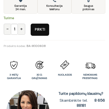
🛡
📞
🔒
Garantija
Konsultacija
Saugus
24 mėn.
telefonu
pirkimas
Turime
produkto kiekis: TV staliukas 2S-BI/DWO/BIP
PIRKTI
Produkto kodas:
BA-IK100608
3 METŲ
30 D.
NUOLAIDOS
NEMOKAMS
GARANTIJA
GRĄŽINIMAS
PRISTATYMAS
Turite papildomų klausimų?
Skambinkite tel.
8 656
88181