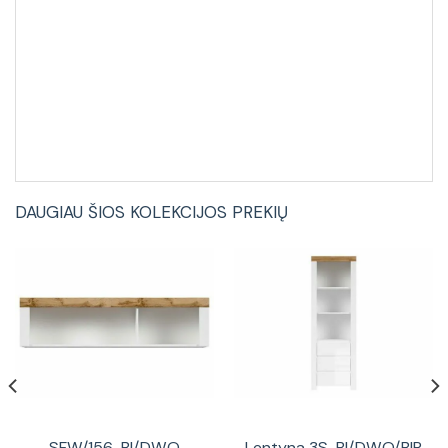
DAUGIAU ŠIOS KOLEKCIJOS PREKIŲ
SFW/156-BI/DWO
Lentyna 3S-BI/DWO/BIP