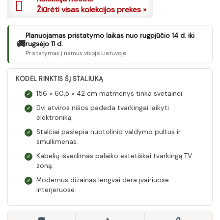
Žiūrėti visas kolekcijos prekes »
Planuojamas pristatymo laikas nuo rugpjūčio 14 d. iki
🚚
rugsėjo 11 d.
Pristatymas į namus visoje Lietuvoje
KODĖL RINKTIS ŠĮ STALIUKĄ
156 × 60,5 × 42 cm matmenys tinka svetainei.
✓
Dvi atviros nišos padeda tvarkingai laikyti
✓
elektroniką.
Stalčiai paslepia nuotolinio valdymo pultus ir
✓
smulkmenas.
Kabelių išvedimas palaiko estetiškai tvarkingą TV
✓
zoną.
Modernus dizainas lengvai dera įvairiuose
✓
interjeruose.